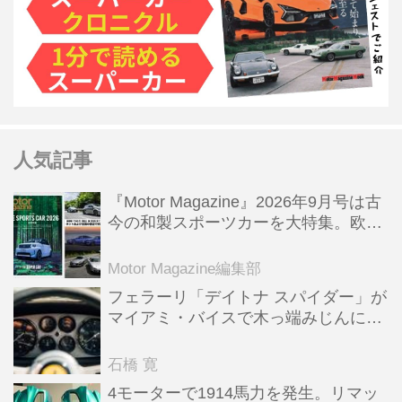
人気記事
『Motor Magazine』2026年9月号は古
今の和製スポーツカーを大特集。欧州
スポーツ＆スーパーカー情報も満載
Motor Magazine編集部
フェラーリ「デイトナ スパイダー」が
マイアミ・バイスで木っ端みじんにな
った後「テスタロッサ」に化けた理由
石橋 寛
4モーターで1914馬力を発生。リマッ