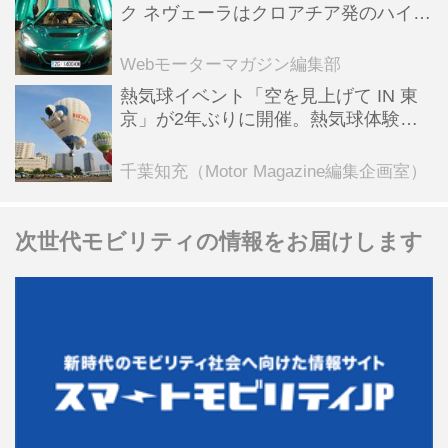
ク ネヴェーラはクロアチア発のハイパ
ーBEV【スーパーカークロニクル・完
全版／115】
Webモーターマガジン編集部
熱気球イベント「空を見上げて IN 東
京」が2年ぶりに開催。熱気球体験搭
乗会や模型飛行機づくり教室などのコ
ンテンツも
千葉知充（Motor Magazine編集企画室）
次世代モビリティの情報をお届けします