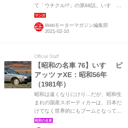
て「ウチクル!?」の第68話。いすゞ自
動車のプレミアムスポーツ、117クー
ペの後継モデルとして1981年誕生した
Webモーターマガジン編集部
「いすゞ ピアッツァ（JR130）」が今
回の主人公。漫画：鈴木秀吉
Official Staff
【昭和の名車 76】いすゞ ピ
アッツァXE：昭和56年
（1981年）
昭和は遠くなりにけり…だが、昭和生
まれの国産スポーティカーは、日本だ
けでなく世界的にもブームとなってい
る。そんな昭和の名車たちを時系列で
紹介していこう。今回は、昭和56年発