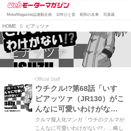
MotorMagazine誌連動企画
10年ひと昔
昭和の名車
写真蔵
HOME
ピアッツァ
ピアッツァ
Official Staff
ウチクル!?第68話「いすゞ
ピアッツァ（JR130）がこ
んなに可愛いわけがな
い!?」クルマ擬人化マンガ
クルマ擬人化マンガ「ウチのクルマが
こんなに可愛いわけがない!?」…略し