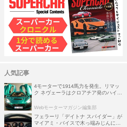
人気記事
4モーターで1914馬力を発生。リマッ
ク ネヴェーラはクロアチア発のハイパ
ーBEV【スーパーカークロニクル・完
全版／115】
Webモーターマガジン編集部
フェラーリ「デイトナ スパイダー」が
マイアミ・バイスで木っ端みじんにな