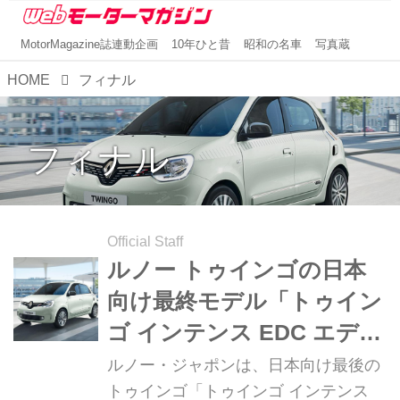
MotorMagazine誌連動企画
10年ひと昔
昭和の名車
写真蔵
HOME
フィナル
フィナル
Official Staff
ルノー トゥインゴの日本
向け最終モデル「トゥイン
ゴ インテンス EDC エディ
ション フィナル」が限定
ルノー・ジャポンは、日本向け最後の
300台で登場
トゥインゴ「トゥインゴ インテンス