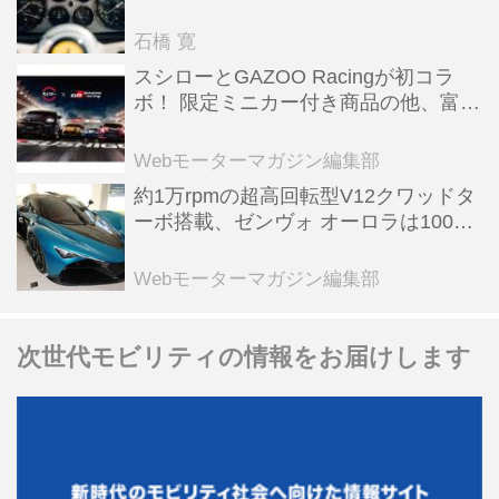
った後「テスタロッサ」に化けた理由
石橋 寛
スシローとGAZOO Racingが初コラ
ボ！ 限定ミニカー付き商品の他、富士
スピードウェイのイベント体験があた
る抽選企画などを展開
Webモーターマガジン編集部
約1万rpmの超高回転型V12クワッドタ
ーボ搭載、ゼンヴォ オーロラは100台
限定、デンマーク発のハイパーカー
【スーパーカークロニクル・完全版／
Webモーターマガジン編集部
116】
次世代モビリティの情報をお届けします