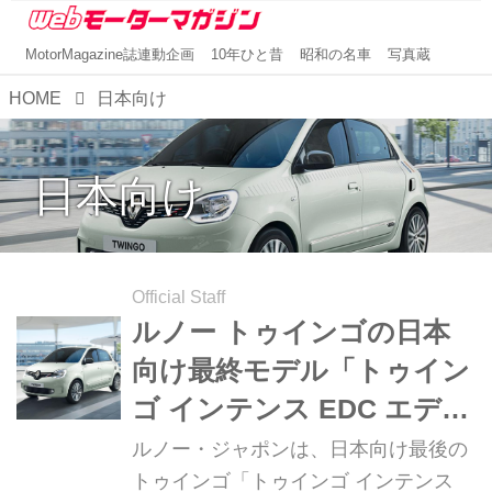
MotorMagazine誌連動企画
10年ひと昔
昭和の名車
写真蔵
HOME
日本向け
日本向け
Official Staff
ルノー トゥインゴの日本
向け最終モデル「トゥイン
ゴ インテンス EDC エディ
ション フィナル」が限定
ルノー・ジャポンは、日本向け最後の
300台で登場
トゥインゴ「トゥインゴ インテンス