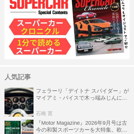
人気記事
フェラーリ「デイトナ スパイダー」が
マイアミ・バイスで木っ端みじんにな
った後「テスタロッサ」に化けた理由
石橋 寛
『Motor Magazine』2026年9月号は古
今の和製スポーツカーを大特集。欧州