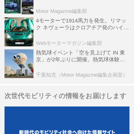
スポーツ＆スーパーカー情報も満載
Motor Magazine編集部
4モーターで1914馬力を発生。リマッ
ク ネヴェーラはクロアチア発のハイパ
ーBEV【スーパーカークロニクル・完
全版／115】
Webモーターマガジン編集部
熱気球イベント「空を見上げて IN 東
京」が2年ぶりに開催。熱気球体験搭
乗会や模型飛行機づくり教室などのコ
ンテンツも
千葉知充（Motor Magazine編集企画室）
次世代モビリティの情報をお届けします