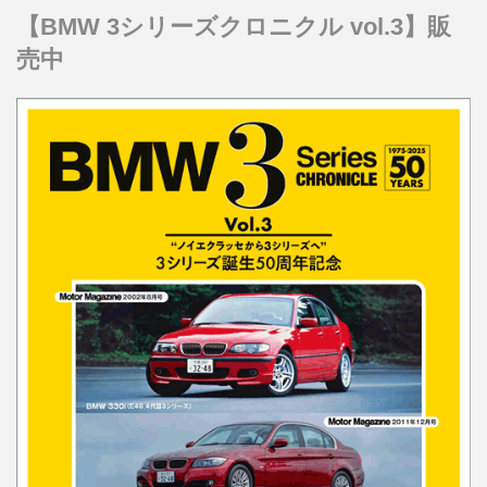
【BMW 3シリーズクロニクル vol.3】販
売中