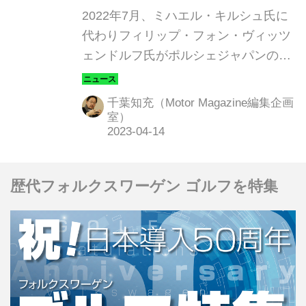
便性を感じて欲しいので
2022年7月、ミハエル・キルシュ氏に
す」
代わりフィリップ・フォン・ヴィッツ
ェンドルフ氏がポルシェジャパンの代
表取締役社長に就任した。今回、日本
におけるBEVを普及させるための課題
千葉知充（Motor Magazine編集企画
についてインタビュー、これから求め
室）
られるものに対する取り組みの一端
を、伺うことができた。（Motor
Magazine 2023年5月号より）
歴代フォルクスワーゲン ゴルフを特集