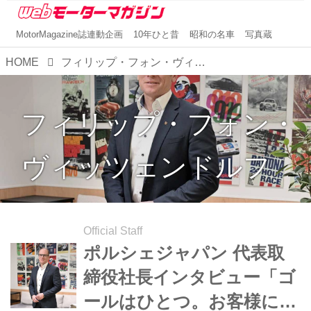
MotorMagazine誌連動企画
10年ひと昔
昭和の名車
写真蔵
HOME
フィリップ・フォン・ヴィッツェンドルフ
フィリップ・フォン・
ヴィッツェンドルフ
Official Staff
ポルシェジャパン 代表取
締役社長インタビュー「ゴ
ールはひとつ。お客様に利