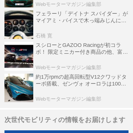
全版／115】
Webモーターマガジン編集部
フェラーリ「デイトナ スパイダー」が
マイアミ・バイスで木っ端みじんにな
った後「テスタロッサ」に化けた理由
石橋 寛
スシローとGAZOO Racingが初コラ
ボ！ 限定ミニカー付き商品の他、富士
スピードウェイのイベント体験があた
る抽選企画などを展開
Webモーターマガジン編集部
約1万rpmの超高回転型V12クワッドタ
ーボ搭載、ゼンヴォ オーロラは100台
限定、デンマーク発のハイパーカー
【スーパーカークロニクル・完全版／
Webモーターマガジン編集部
116】
次世代モビリティの情報をお届けします