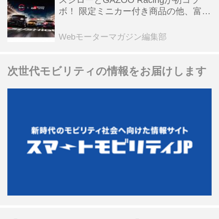
スシローとGAZOO Racingが初コラ
ボ！ 限定ミニカー付き商品の他、富士
スピードウェイのイベント体験があた
る抽選企画などを展開
Webモーターマガジン編集部
次世代モビリティの情報をお届けします