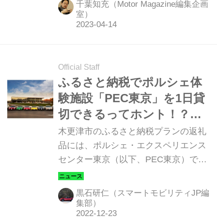
千葉知充（Motor Magazine編集企画
についてインタビュー、これから求め
室）
られるものに対する取り組みの一端
を、伺うことができた。（Motor
Magazine 2023年5月号より）
Official Staff
ふるさと納税でポルシェ体
験施設「PEC東京」を1日貸
切できるってホント！？お
友達を集めての激走パーテ
木更津市のふるさと納税プランの返礼
ィに、いかがでしょう
品には、ポルシェ・エクスペリエンス
センター東京（以下、PEC東京）で
の、ポルシェ走行体験ができるものが
ある。そのうちの最高グレード、「1
黒石研仁（スマートモビリティJP編
日貸切プラン」のすっごいサービスに
集部）
ついてご紹介します。