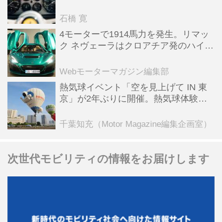
った後「テスタロッサ」に化けた理由
石橋 寛
4モーターで1914馬力を発生。リマッ
ク ネヴェーラはクロアチア発のハイパ
ーBEV【スーパーカークロニクル・完
全版／115】
Webモーターマガジン編集部
熱気球イベント「空を見上げて IN 東
京」が2年ぶりに開催。熱気球体験搭
乗会や模型飛行機づくり教室などのコ
ンテンツも
千葉知充（Motor Magazine編集企画室）
次世代モビリティの情報をお届けします