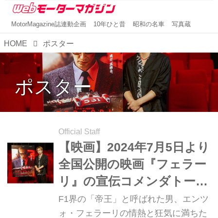
MotorMagazine誌連動企画
10年ひと昔
昭和の名車
写真蔵
HOME
ポスター
ポスター
Official Staff
【映画】2024年7月5日より
全国公開の映画『フェラー
リ』の宣伝コメンダトーレ
に堂本光一さんが就任！
F1界の「帝王」と呼ばれた男、エンツ
ォ・フェラーリの情熱と狂気に満ちた