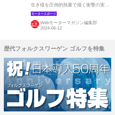
生き様を圧倒的熱量で描く衝撃の実話
『フェラーリ』が7月5日（金）より全
国公開されることは、以前に当Webモ
Webモーターマガジン編集部
ーターマガジンでも紹介したが、新た
に公開された情報を紹介しておこう。
（Ⓒ2023 MOTO PICTURES, LLC.
歴代フォルクスワーゲン ゴルフを特集
STX FINANCING, LLC. ALL RIGHTS
RESERVED.）