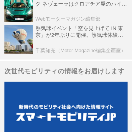
ク ネヴェーラはクロアチア発のハイパ
ーBEV【スーパーカークロニクル・完
全版／115】
Webモーターマガジン編集部
熱気球イベント「空を見上げて IN 東
京」が2年ぶりに開催。熱気球体験搭
乗会や模型飛行機づくり教室などのコ
ンテンツも
千葉知充（Motor Magazine編集企画室）
次世代モビリティの情報をお届けします