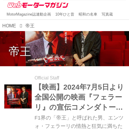
MotorMagazine誌連動企画
10年ひと昔
昭和の名車
写真蔵
HOME
帝王
帝王
Official Staff
【映画】2024年7月5日より
全国公開の映画『フェラー
リ』の宣伝コメンダトーレ
に堂本光一さんが就任！
F1界の「帝王」と呼ばれた男、エンツ
ォ・フェラーリの情熱と狂気に満ちた