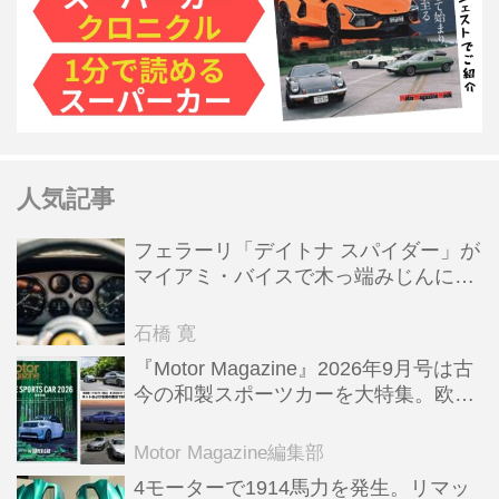
人気記事
フェラーリ「デイトナ スパイダー」が
マイアミ・バイスで木っ端みじんにな
った後「テスタロッサ」に化けた理由
石橋 寛
『Motor Magazine』2026年9月号は古
今の和製スポーツカーを大特集。欧州
スポーツ＆スーパーカー情報も満載
Motor Magazine編集部
4モーターで1914馬力を発生。リマッ