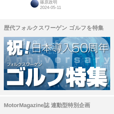
篠原政明
面写真などが解禁されたので、あらた
めて紹介しておこう。（Ⓒ2023
MOTO PICTURES, LLC. STX
歴代フォルクスワーゲン ゴルフを特集
FINANCING, LLC. ALL RIGHTS
RESERVED.）
MotorMagazine誌 連動型特別企画