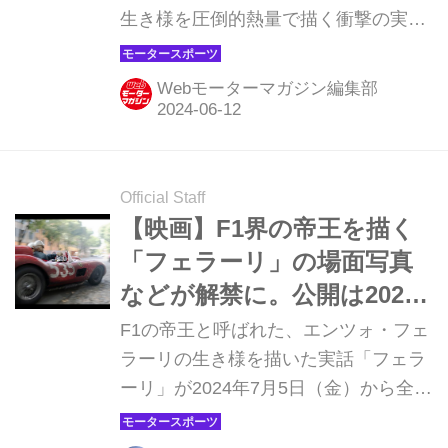
生き様を圧倒的熱量で描く衝撃の実話
『フェラーリ』が7月5日（金）より全
国公開されることは、以前に当Webモ
Webモーターマガジン編集部
ーターマガジンでも紹介したが、新た
に公開された情報を紹介しておこう。
（Ⓒ2023 MOTO PICTURES, LLC.
STX FINANCING, LLC. ALL RIGHTS
Official Staff
RESERVED.）
【映画】F1界の帝王を描く
「フェラーリ」の場面写真
などが解禁に。公開は2024
年7月5日！
F1の帝王と呼ばれた、エンツォ・フェ
ラーリの生き様を描いた実話「フェラ
ーリ」が2024年7月5日（金）から全国
公開されることは以前に当Webモータ
ーマガジンでも紹介したが、今回、場