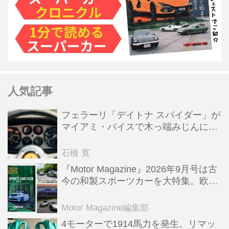
人気記事
フェラーリ「デイトナ スパイダー」が
マイアミ・バイスで木っ端みじんにな
った後「テスタロッサ」に化けた理由
石橋 寛
『Motor Magazine』2026年9月号は古
今の和製スポーツカーを大特集。欧州
スポーツ＆スーパーカー情報も満載
Motor Magazine編集部
4モーターで1914馬力を発生。リマッ