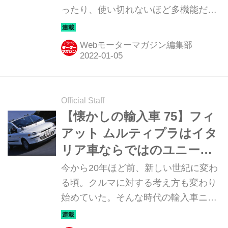
ったり、使い切れないほど多機能だっ
たり・・・ここでは国産車にはない強
い個性を持つ欧州車にスポットライト
Webモーターマガジン編集部
を当ててみよう。今回は、3人掛け×2
列シートのマルチパーパスビークル
「フィアット･ムルティプラ」を紹介
する。
Official Staff
【懐かしの輸入車 75】フィ
アット ムルティプラはイタ
リア車ならではのユニーク
なMPVだった
今から20年ほど前、新しい世紀に変わ
る頃。クルマに対する考え方も変わり
始めていた。そんな時代の輸入車ニュ
ーモデルのインプレッションを当時の
写真と記事で振り返ってみよう。今回