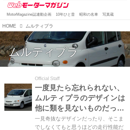
MotorMagazine誌連動企画
10年ひと昔
昭和の名車
写真蔵
HOME
ムルティプラ
ムルティプラ
Official Staff
一度見たら忘れられない、
ムルティプラのデザインは
他に類を見ないものだった
【時代が追いつけなかった
一見奇抜なデザインだったり、そこま
クルマ】
でしなくてもと思うほどの走行性能だ