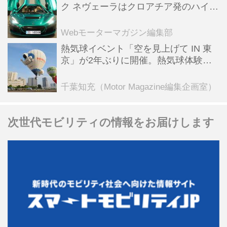
ク ネヴェーラはクロアチア発のハイパ
ーBEV【スーパーカークロニクル・完
全版／115】
Webモーターマガジン編集部
熱気球イベント「空を見上げて IN 東
京」が2年ぶりに開催。熱気球体験搭
乗会や模型飛行機づくり教室などのコ
ンテンツも
千葉知充（Motor Magazine編集企画室）
次世代モビリティの情報をお届けします