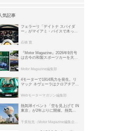
人気記事
フェラーリ「デイトナ スパイダ
ー」がマイアミ・バイスで木っ端
みじんになった後「テスタロッ
サ」に化けた理由
石橋 寛
『Motor Magazine』2026年9月号
は古今の和製スポーツカーを大特
集。欧州スポーツ＆スーパーカー
情報も満載
Motor Magazine編集部
4モーターで1914馬力を発生。リ
マック ネヴェーラはクロアチア発
のハイパーBEV【スーパーカーク
ロニクル・完全版／115】
Webモーターマガジン編集部
熱気球イベント「空を見上げて IN
東京」が2年ぶりに開催。熱気球
体験搭乗会や模型飛行機づくり教
室などのコンテンツも
千葉知充（Motor Magazine編集企画室）