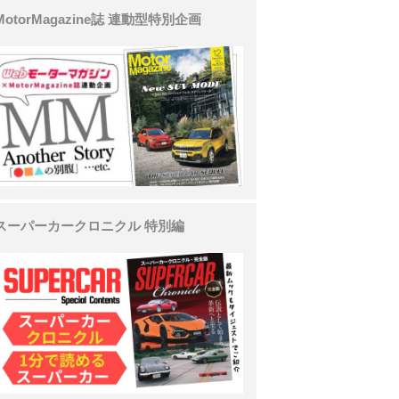
MotorMagazine誌 連動型特別企画
スーパーカークロニクル 特別編