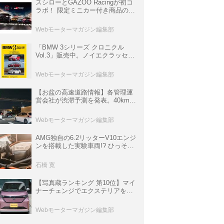
スシローとGAZOO Racingが初コ
ラボ！ 限定ミニカー付き商品の
他、富士スピードウェイのイベン
ト体験があたる抽選企画などを展
Webモーターマガジン編集部
開
「BMW 3シリーズ クロニクル
Vol.3」販売中。ノイエクラッセか
ら3シリーズへ、誕生50周年記念
ムック
Webモーターマガジン編集部
【お盆の高速道路情報】各管理運
営会社が渋滞予測を発表。40km以
上の渋滞を予測されている道が複
数ある
Webモーターマガジン編集部
AMG独自の6.2リッターV10エンジ
ンを搭載した実験車両!? ひっそり
生き残っていた「CLK DTM AMG
P900 プロトタイプ」とは
石橋 寛
【写真蔵ランキング 第10位】マイ
ナーチェンジでエクステリアを刷
新、使い勝手も向上した「日産 サ
クラ」
Webモーターマガジン編集部