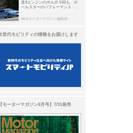
直4エンジンのボルボ V60も、ポ
ールスターのパフォーマンス・パ
ッケージでパワーアップ【10年ひ
と昔の新車】
Webモーターマガジン編集部
次世代モビリティの情報をお届けします
【モーターマガジン9月号】7/31発売