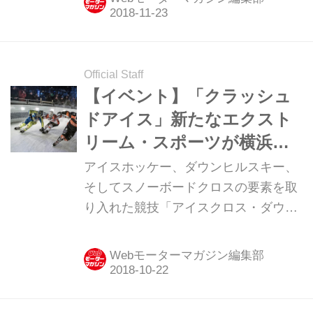
車を見たのは生まれて初めてかも？ イ
ベントの模様を紹介しておこう。
Official Staff
【イベント】「クラッシュ
ドアイス」新たなエクスト
リーム・スポーツが横浜に
やって来る！
アイスホッケー、ダウンヒルスキー、
そしてスノーボードクロスの要素を取
り入れた競技「アイスクロス・ダウン
ヒル」の世界選手権、ATSX レッドブ
ル・クラッシュドアイス・ワールドチ
Webモーターマガジン編集部
ャンピオンシップの2018‒19シーズン
開幕戦が12月7日(金)、8日(土)に横浜
市にある臨港パークで日本初開催され