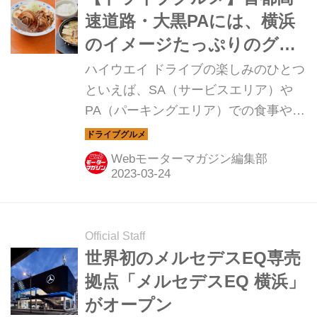
速道路・大黒PAには、横浜
のイメージたっぷりのグル
メが待っている！
ハイウエイ ドライブの楽しみのひとつ
といえば、SA（サービスエリア）や
PA（パーキングエリア）での食事やお
みやげ。今回は、首都高速・大黒PAの
グルメを紹介しよう。
Webモーターマガジン編集部
Official Staff
世界初のメルセデスEQ専売
拠点「メルセデスEQ 横浜」
がオープン