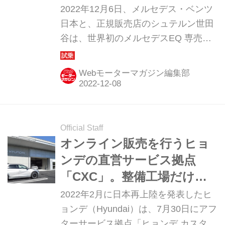
2022年12月6日、メルセデス・ベンツ
日本と、正規販売店のシュテルン世田
谷は、世界初のメルセデスEQ 専売拠
点となる「メルセデスEQ 横浜」を、
横浜市神奈川区に新たにオープンし
Webモーターマガジン編集部
た。
Official Staff
オンライン販売を行うヒョ
ンデの直営サービス拠点
「CXC」。整備工場だけじ
ゃない、さらなる重要な役
2022年2月に日本再上陸を発表したヒ
割が存在する
ョンデ（Hyundai）は、7月30日にアフ
ターサービス拠点「ヒョンデ カスタマ