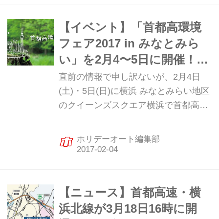
【イベント】「首都高環境
フェア2017 in みなとみら
い」を2月4〜5日に開催！
2017年2月4日
直前の情報で申し訳ないが、2月4日
(土)・5日(日)に横浜 みなとみらい地区
のクイーンズスクエア横浜で首都高速
道路(株)主催のイベント「首都高環境
フェア2017 in みなとみらい」が開催
ホリデーオート編集部
される。 このイベントでは、“環境”ク
イズラリーやステージイベントなどを
通じて、首都高の環境への取り組みを
紹介する。 また、3月18日に開通予定
【ニュース】首都高速・横
の横浜北線の情報やジャンクション模
浜北線が3月18日16時に開
型の展示も行う。 【ニュース】首都高