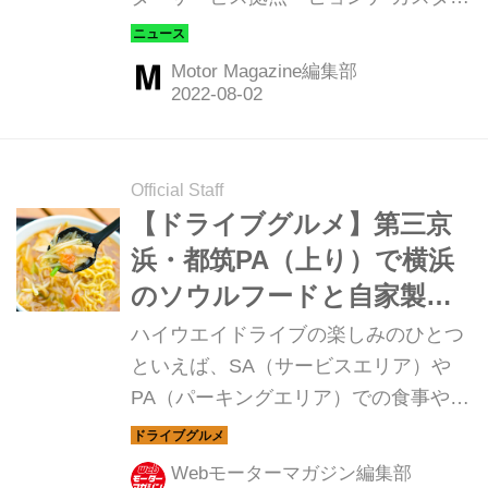
ーエクスペリエンスセンター横浜
（CXC）」をオープンしました。
Motor Magazine編集部
Official Staff
【ドライブグルメ】第三京
浜・都筑PA（上り）で横浜
のソウルフードと自家製パ
ン＆バーガーを味わう
ハイウエイドライブの楽しみのひとつ
といえば、SA（サービスエリア）や
PA（パーキングエリア）での食事やお
みやげ。今回は、第三京浜道路・都筑
PA（上り）のグルメ「サンマー麺」と
Webモーターマガジン編集部