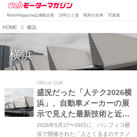
MotorMagazine誌連動企画
10年ひと昔
昭和の名車
写真蔵
HOME
横浜
横浜
Official Staff
盛況だった「人テク2026横
浜」、自動車メーカーの展
示で見えた最新技術と近未
来のクルマたち【イベン
2026年5月27〜29日に、パシフィコ横
ト】
浜で開催された「人とくるまのテクノ