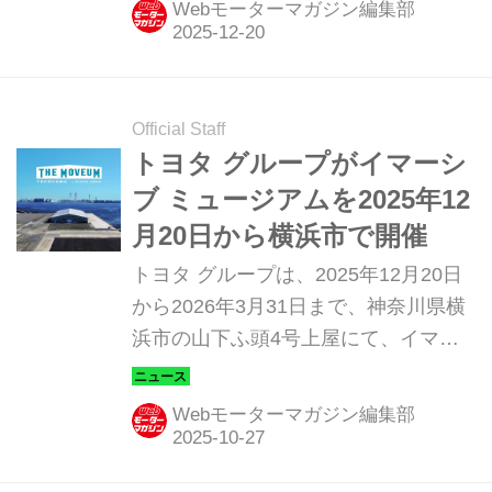
Webモーターマガジン編集部
をオープンする。約1800㎡の巨大空間
で、映像と音に包まれる没入型芸術体
験を提供する期間限定施設で、芸術と
テクノロジー、そして“人の感動”を軸
Official Staff
にした新しい文化発信拠点として注目
トヨタ グループがイマーシ
される。
ブ ミュージアムを2025年12
月20日から横浜市で開催
トヨタ グループは、2025年12月20日
から2026年3月31日まで、神奈川県横
浜市の山下ふ頭4号上屋にて、イマー
シブ・ミュージアム「THE MOVEUM
YOKOHAMA by TOYOTA GROUP」
Webモーターマガジン編集部
（以下「ザ・ムービアム ヨコハマ」）
を開催する。