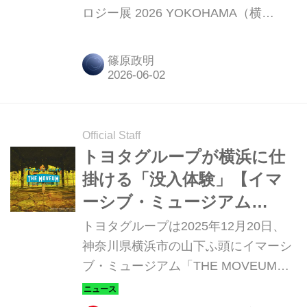
ロジー展 2026 YOKOHAMA（横
浜）」。会場は連日盛況だったが、自
動車メーカー系を中心に展示概要を紹
篠原政明
介しよう。
Official Staff
トヨタグループが横浜に仕
掛ける「没入体験」【イマ
ーシブ・ミュージアム
「THE MOVEUM
トヨタグループは2025年12月20日、
YOKOHAMA】
神奈川県横浜市の山下ふ頭にイマーシ
ブ・ミュージアム「THE MOVEUM
YOKOHAMA by TOYOTA GROUP」
（以下「ザ・ムービアム ヨコハマ」）