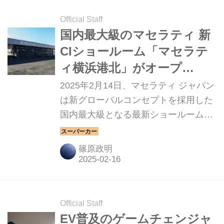
Official Staff
国内最大級のマセラティ 新
CIショールーム「マセラテ
ィ横浜港北」がオープ
ン！ 3台のスペシャル マ
2025年2月14日、マセラティ ジャパン
セラティも日本初公開
は新グローバルコンセプトを採用した
国内最大級となる最新ショールーム
「マセラティ横浜港北」をオープン。
双日オートグループジャパンが運営
篠原政明
し、最新の設備とブランドの世界観を
体現する、マセラティの新たな拠点と
なる。
Official Staff
EV普及のゲームチェンジャ