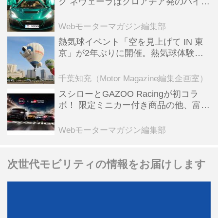
ク ネヴェーラはクロアチア発のハイパ
の開通を目指し引き続き工事を進めて
ーBEV【スーパーカークロニクル・完
いる。 今回の開通により、新横浜から
全版／115】
Webモーターマガジン編集部
横浜港や羽田空港ま...
熱気球イベント「空を見上げて IN 東
京」が2年ぶりに開催。熱気球体験搭
乗会や模型飛行機づくり教室などのコ
ンテンツも
千葉知充（Motor Magazine編集企画室）
スシローとGAZOO Racingが初コラ
ボ！ 限定ミニカー付き商品の他、富士
スピードウェイのイベント体験があた
る抽選企画などを展開
Webモーターマガジン編集部
次世代モビリティの情報をお届けします