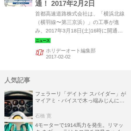
通！ 2017年2月2日
速・横浜北線が3月18日16時に開通！
首都高速道路株式会社は、「横浜北線
2017年2月2日 - Webモーターマガジン
（横羽線〜第三京浜）」の工事が進
首都高速道路株式会社は、「横浜北線
み、2017年3月18日(土)16時に開通す
（横羽線〜第三京浜）」の工事が進
ると発表した。 今回開通するのは、横
み、2017年3月18日(土)16時に...
羽線および大黒線の生麦ジャンクショ
ホリデーオート編集部
ンから、新設される横浜港北ジャンク
ションまでの約8.2kmで、第三京浜道
路に接続する。 今回開通する約8.2km
人気記事
のうち、およそ7割におよぶ約5.9kmが
横浜北トンネルで、これは横浜市内最
フェラーリ「デイトナ スパイダー」が
長の道路トンネルとなる。 出入り口
マイアミ・バイスで木っ端みじんにな
は、岸谷生麦（きしやなまむぎ）と新
った後「テスタロッサ」に化けた理由
横浜の2カ所。途中に設置される馬場
石橋 寛
出入り口は今回は開通せず、2019年度
4モーターで1914馬力を発生。リマッ