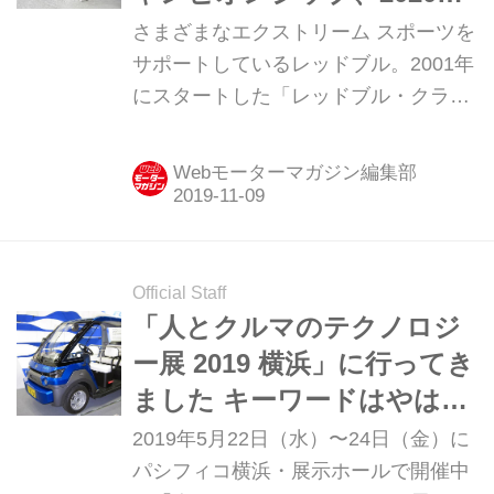
月15日に横浜で開催が決
さまざまなエクストリーム スポーツを
定！
サポートしているレッドブル。2001年
にスタートした「レッドブル・クラッ
シュドアイス」は2018年12月に日本で
初めて横浜でも開催された。2019-
Webモーターマガジン編集部
2020シーズンから「レッドブル・アイ
スクロス・ワールドチャンピオンシッ
プ」と名称を変えた世界選手権とな
り、2020年2月15日（土）に横浜で開
Official Staff
催されることが決定した。
「人とクルマのテクノロジ
ー展 2019 横浜」に行ってき
ました キーワードはやは
り“CASE”！
2019年5月22日（水）〜24日（金）に
パシフィコ横浜・展示ホールで開催中