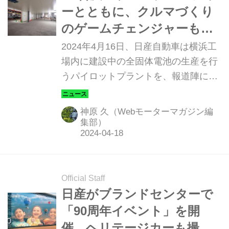
ーとともに、クルマづくり
のゲームチェンジャーも明
らかに！日産全固体電池パ
2024年4月16日、日産自動車は横浜工
イロット生産ライン見学会
場内に建設中の全固体電池の生産を行
うパイロットプラントを、報道陣に公
レポート
開しました。さまざまな意味でEVの性
能と生産ポテンシャルを大きく変える
神原 久（Webモーターマガジン編
「ゲームチェンジャー」が、いよいよ
集部）
本格的な普及に向けた第一歩を踏み出
すことになります。技術的な革新と同
時に日産は、今後のクルマづくりにお
Official Staff
ける「現場の課題」に対応した働き方
日産がブランドセンターで
改革についても、取り組みを進めてい
「90周年イベント」を開
るようです。
催。ヘリテージカーも撮れ