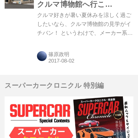
クルマ博物館へ行こ
う！」 その6：日産エンジ
クルマ好きが暑い夏休みを涼しく過ご
ンミュージアム
したいなら、クルマ博物館の見学がイ
チバン！ というわけで、メーカー系の
クルマ博物館を紹介していこう。第6
回は、「日産エンジンミュージアム」
篠原政明
だ。
スーパーカークロニクル 特別編