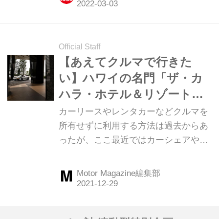
「厚切りハムカツバーガー」を紹介し
よう。
Official Staff
【あえてクルマで行きた
い】ハワイの名門「ザ・カ
ハラ・ホテル＆リゾート横
浜（神奈川県横浜市）」
カーリースやレンタカーなどクルマを
所有せずに利用する方法は過去からあ
ったが、ここ最近ではカーシェアやサ
ブスクなどの新たな利用形態も増えて
より使いやすくなった。そんな、運転
Motor Magazine編集部
免許さえ持っていれば誰でもドライブ
に行ける今だからこそ、あえてクルマ
で行きたい場所がある。今回は神奈川