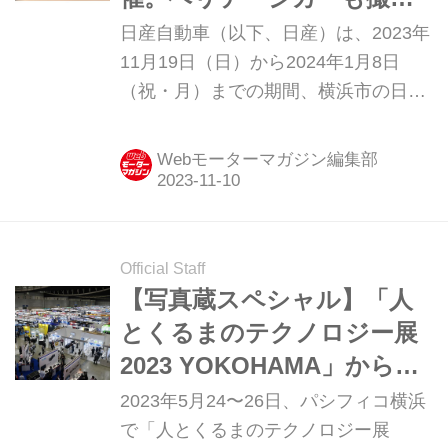
る、乗れる！？
日産自動車（以下、日産）は、2023年
11月19日（日）から2024年1月8日
（祝・月）までの期間、横浜市の日産
グローバル本社ギャラリーや東京 銀座
のニッサン クロッシングなどのブラン
Webモーターマガジン編集部
ドセンターにて「90周年イベント」を
開催する。
Official Staff
【写真蔵スペシャル】「人
とくるまのテクノロジー展
2023 YOKOHAMA」から、
メーカー系を中心とした展
2023年5月24〜26日、パシフィコ横浜
示を紹介
で「人とくるまのテクノロジー展