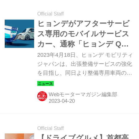
Official Staff
ヒョンデがアフターサービ
ス専用のモバイルサービス
カー、通称「ヒョンデ Qち
ゃん」を導入
2023年4月18日、ヒョンデ モビリティ
ジャパンは、出張整備サービスの強化
を目指し、同日より整備専用車両の
「モバイルサービスカー（通称：ヒョ
ンデ Qちゃん）」を導入。ヒョンデ カ
Webモーターマガジン編集部
スタマー エクスペリエンスセンター横
浜（以下、CXC横浜）を拠点として、
稼働を開始した。
Official Staff
【ドライブグルメ】首都高