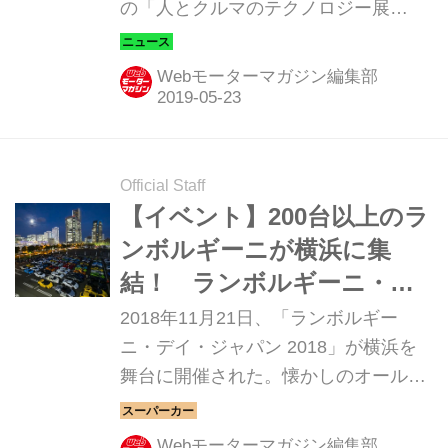
の「人とクルマのテクノロジー展
2019 横浜」を取材してきた。624社が
出展する、クルマ関連の一大イベント
Webモーターマガジン編集部
となっている。まずは、国産乗用車メ
ーカーの出展内容を中心に紹介してお
こう。
Official Staff
【イベント】200台以上のラ
ンボルギーニが横浜に集
結！ ランボルギーニ・デ
イ・ジャパン 2018
2018年11月21日、「ランボルギー
ニ・デイ・ジャパン 2018」が横浜を
舞台に開催された。懐かしのオール
ド・ランボから最新モデルまで、1日
にこれだけたくさんのランボルギーニ
Webモーターマガジン編集部