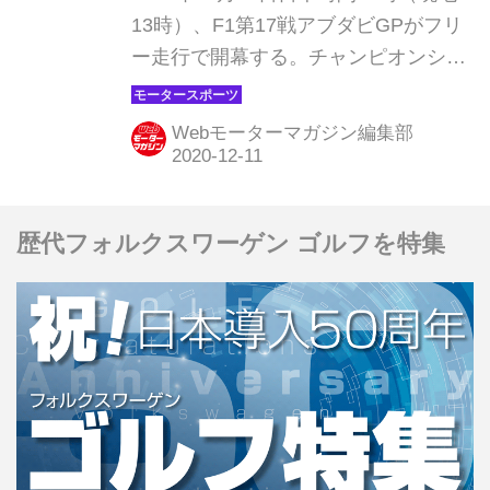
ホンダのドライバーのコメントをまじ
【モータースポーツ】
13時）、F1第17戦アブダビGPがフリ
えて、その予選を振り返ってみよう。
ー走行で開幕する。チャンピオンシッ
プ争いもほぼ決し、ドライバー、チー
ム同士の純粋なバトルが見られそう
Webモーターマガジン編集部
だ。シーズン終盤に向けて速さを増し
てきているホンダは最終戦をどう戦う
のか。ドライバーのコメント、直前情
歴代フォルクスワーゲン ゴルフを特集
報をもとに予測してみよう。なお、前
戦サヒールGPを欠場したルイス・ハ
ミルトンがアブダビGPから復帰でき
る見込みとなったという情報も入って
いる。