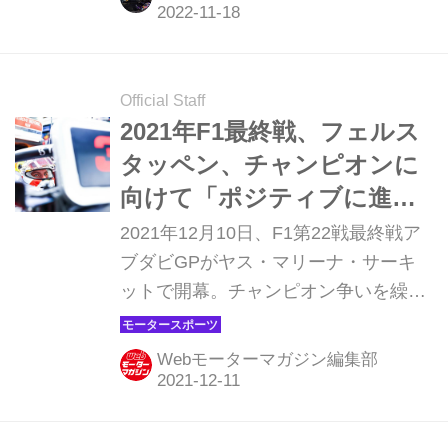
戦でのメルセデスの復活で優勝争いは
予断を許さない状況となり、さらに最
終戦らしく、フェラーリとメルセデス
のコンストラクター2位争い、ルクレ
Official Staff
ールとペレスのドライバー2位争いな
2021年F1最終戦、フェルス
ど、注目ポイントは多い。
タッペン、チャンピオンに
向けて「ポジティブに進ん
でいる」【アブダビGPフリ
2021年12月10日、F1第22戦最終戦ア
ー走行】
ブダビGPがヤス・マリーナ・サーキ
ットで開幕。チャンピオン争いを繰り
広げるふたりに注目が集まる中、フリ
ー走行1回目ではレッドブル・ホンダ
Webモーターマガジン編集部
のマックス・フェルスタッペンが、2
回目はメルセデスのルイス・ハミルト
ンがトップタイムをマークした。