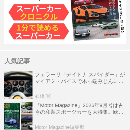
人気記事
フェラーリ「デイトナ スパイダー」が
マイアミ・バイスで木っ端みじんにな
った後「テスタロッサ」に化けた理由
石橋 寛
『Motor Magazine』2026年9月号は古
今の和製スポーツカーを大特集。欧州
スポーツ＆スーパーカー情報も満載
Motor Magazine編集部