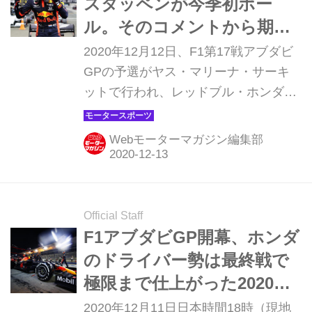
スタッペンが今季初ポー
ル。そのコメントから期待
はさらに高まる！【モータ
2020年12月12日、F1第17戦アブダビ
ースポーツ】
GPの予選がヤス・マリーナ・サーキ
ットで行われ、レッドブル・ホンダが
マックス・フェルスタッペンがメルセ
デスAMGを敗りポールポジションを獲
Webモーターマガジン編集部
得した。ヤス・マリーナ・サーキット
はオーバーテイクが難しく、決勝レー
スではポールポジションが絶対有利と
言われている。ホンダ勢は、レッドブ
Official Staff
ルのアレクサンダー・アルボンが予選
F1アブダビGP開幕、ホンダ
5番手、アルファタウリ・ホンダのダ
のドライバー勢は最終戦で
ニール・クビアトは予選7番手、ピエ
極限まで仕上がった2020年
ール・ガスリーは予選10番手と好調。
マシンに自信のコメント
2020年12月11日日本時間18時（現地