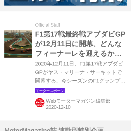
Official Staff
F1第17戦最終戦アブダビGP
が12月11日に開幕、どんな
フィーナーレを迎えるか
【モータースポーツ】
2020年12月11日、F1第17戦アブダビ
GPがヤス・マリーナ・サーキットで
開幕する。今シーズンのF1グランプリ
は新型コロナウイルスの影響で7月に
なってようやく開幕、その後、超過密
Webモーターマガジン編集部
日程で行われ、いよいよ最終戦を迎え
る。この1年、さまざまなことがあっ
たが、最終戦はどんなレースになるの
MotorMagazine誌 連動型特別企画