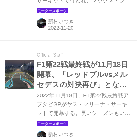
サーキットで行われ、マックス・フェ
ルスタッペン（レッドブル）が今シー
ズン7度目のポールポジションを獲得
新村いつき
した。2番手にもセルジオ・ペレスが
入り、レッドブルがフロントロウを独
占した。3番手はシャルル・ルクレー
ル（フェラーリ）。角田裕毅（アルフ
Official Staff
ァタウリ）は惜しくもQ3進出を逃し
F1第22戦最終戦が11月18日
12番手だった。
開幕、「レッドブルvsメル
セデスの対決再び」となる
か！？【アブダビGPプレビ
2022年11月18日、F1第22戦最終戦ア
ュー】
ブダビGPがヤス・マリーナ・サーキ
ットで開幕する。長いシーズンもいよ
いよグランドフィナーレとなる。チャ
ンピオンはすでに確定しているが、前
新村いつき