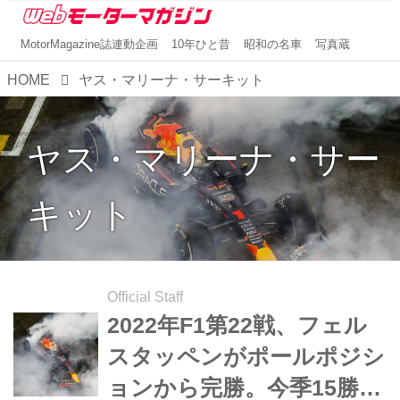
MotorMagazine誌連動企画
10年ひと昔
昭和の名車
写真蔵
HOME
ヤス・マリーナ・サーキット
ヤス・マリーナ・サー
キット
Official Staff
2022年F1第22戦、フェル
スタッペンがポールポジシ
ョンから完勝。今季15勝で