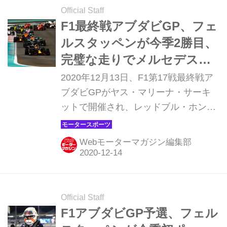
Official Staff
F1最終戦アブダビGP、フェ
ルスタッペンが今季2勝目、
完璧な走りでメルセデス勢
を圧倒【モータースポー
2020年12月13日、F1第17戦最終戦ア
ツ】
ブダビGPがヤス・マリーナ・サーキ
ットで開催され、レッドブル・ホンダ
のマックス・フェルスタッペンが優
勝。2位にはメルセデスのバルテリ・
Webモーターマガジン編集部
ボッタス、3位にもメルセデスのルイ
ス・ハミルトンが入った。アレキサン
ダー・アルボンは終盤追い上げたが4
位で表彰台を逃した。
Official Staff
F1アブダビGP予選、フェル