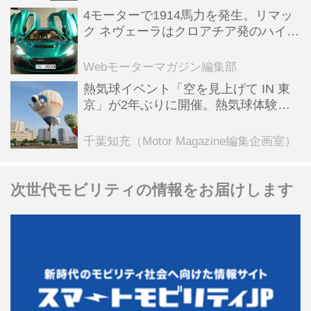
4モーターで1914馬力を発生。リマッ
ク ネヴェーラはクロアチア発のハイパ
ーBEV【スーパーカークロニクル・完
全版／115】
Webモーターマガジン編集部
熱気球イベント「空を見上げて IN 東
京」が2年ぶりに開催。熱気球体験搭
乗会や模型飛行機づくり教室などのコ
ンテンツも
千葉知充（Motor Magazine編集企画室）
次世代モビリティの情報をお届けします