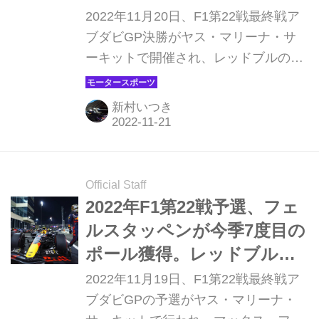
シーズンを締めくくる【ア
2022年11月20日、F1第22戦最終戦ア
ブダビGP決勝】
ブダビGP決勝がヤス・マリーナ・サ
ーキットで開催され、レッドブルのマ
ックス・フェルスタッペンが優勝、2
位にフェラーリのシャルル・ルクレー
新村いつき
ル、3位にレッドブルのセルジオ・ペ
レスが入った。このレースで現役を引
退する4冠王者のセバスチャン・ヴェ
ッテルは10位でフィニッシュ。角田裕
Official Staff
毅（アルファタウリ）は11位だった。
2022年F1第22戦予選、フェ
ルスタッペンが今季7度目の
ポール獲得。レッドブルが
フロントロウ独占【アブダ
2022年11月19日、F1第22戦最終戦ア
ビGP予選】
ブダビGPの予選がヤス・マリーナ・