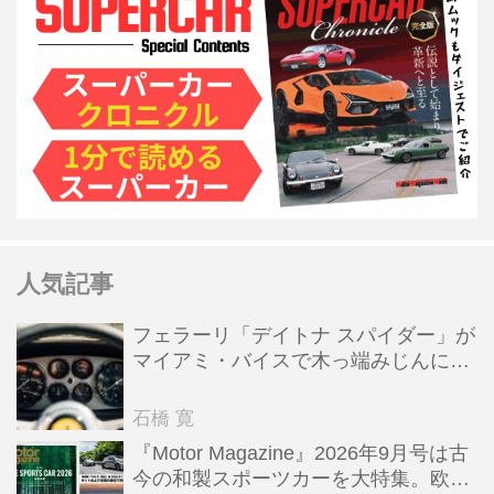
人気記事
フェラーリ「デイトナ スパイダー」が
マイアミ・バイスで木っ端みじんにな
った後「テスタロッサ」に化けた理由
石橋 寛
『Motor Magazine』2026年9月号は古
今の和製スポーツカーを大特集。欧州