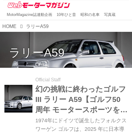
MotorMagazine誌連動企画
10年ひと昔
昭和の名車
写真蔵
HOME
ラリーA59
ラリーA59
Official Staff
幻の挑戦に終わったゴルフ
III ラリー A59【ゴルフ50
周年 モータースポーツを彩
った8台⑥】
1974年にドイツで誕生したフォルクス
ワーゲン ゴルフは、2025 年に日本導