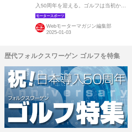
入50周年を迎える。ゴルフは当初から
スポーティな車両として設計され、
1974年の初期段階で、将来の GTI
Webモーターマガジン編集部
(1976 年にデビュー) が国際 FIA 規則
に従って開発されることが想定されて
いたという。そうした背景のもと、そ
歴代フォルクスワーゲン ゴルフを特集
の後、ゴルフにはモータースポーツと
深く関係したスポーティなモデルが多
数登場している。今回の特集シリーズ
では、「スポーティゴルフの50年」を
振り返り、さまざまな世代の忘れるこ
とのできない8台の象徴的なモデルを
紹介しよう。第6回は1993年に製造さ
れたゴルフ III ラリー A59 プロトタイ
プ...