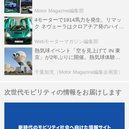
スポーツ＆スーパーカー情報も満載
Motor Magazine編集部
4モーターで1914馬力を発生。リマッ
ク ネヴェーラはクロアチア発のハイパ
ーBEV【スーパーカークロニクル・完
全版／115】
Webモーターマガジン編集部
熱気球イベント「空を見上げて IN 東
京」が2年ぶりに開催。熱気球体験搭
乗会や模型飛行機づくり教室などのコ
ンテンツも
千葉知充（Motor Magazine編集企画室）
次世代モビリティの情報をお届けします