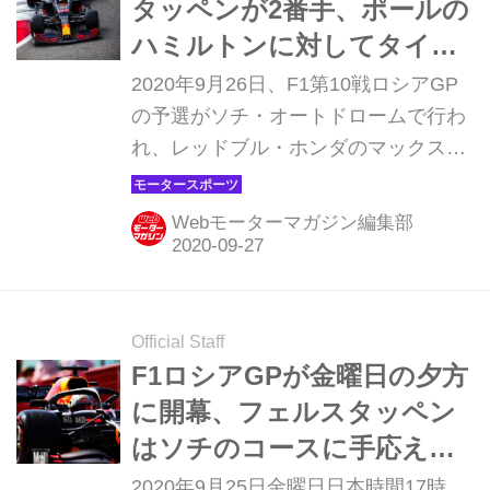
タッペンが2番手、ポールの
ハミルトンに対してタイヤ
アドバンテージも【モータ
2020年9月26日、F1第10戦ロシアGP
ースポーツ】
の予選がソチ・オートドロームで行わ
れ、レッドブル・ホンダのマックス・
フェルスタッペンがフロントロウ2番
グリッドを獲得した。ポールポジショ
Webモーターマガジン編集部
ンはメルセデスAMGのルイス・ハミル
トン、バルテリ・ボッタスは3番手と
なった。フェルスタッペンは第2戦シ
ュタイアGP以来、今季2度目のフロン
Official Staff
トロウからのスタートになる。レッド
F1ロシアGPが金曜日の夕方
ブル・ホンダのアレクサンダー・アル
に開幕、フェルスタッペン
ボンは10番手、アルファタウリ・ホン
はソチのコースに手応えあ
ダのピエール・ガスリーは9番手だっ
りとコメント【モータース
2020年9月25日金曜日日本時間17時