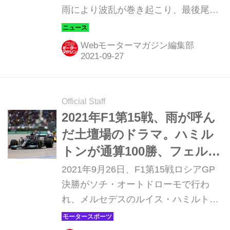
雨により波乱が巻き起こり、最後尾の
20番グリッドからスタートしたレッド
ブル・ホンダのマックス・フェルスタ
Webモーターマガジン編集部
ッペンが2位表彰台を果たした。激戦
となったロシアGPを振り返る。
Official Staff
2021年F1第15戦、雨が呼ん
だ土壇場のドラマ。ハミル
トンが通算100勝、フェルス
タッペンは「差」を最小限
2021年9月26日、F1第15戦ロシアGP
に【ロシアGP】
決勝がソチ・オートドローモで行わ
れ、メルセデスのルイス・ハミルトン
が優勝。2位にはレッドブル・ホンダ
のマックス・フェルスタッペン、3位