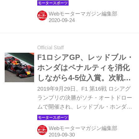
影響で7月開幕となった2020年F1シー
ズンも早くも後半戦、ここからレッド
Webモーターマガジン編集部
ブル・ホンダはどう盛り返すのか。後
半戦のスタートは重要な一戦となる。
（写真は2019年のロシアGP。ソチ・
オートドロームの名物コーナー「ター
Official Staff
ン3」）
F1ロシアGP、レッドブル・
ホンダはペナルティを消化
しながら4-5位入賞。次戦日
本GP見据えて準備着々
2019年9月29日、F1 第16戦 ロシアグ
ランプリの決勝がソチ・オートドロー
ムで開催され、レッドブル・ホンダの
マックス・フェルスタッペンが4位、
アレキサンダー・アルボンが5位に入
Webモーターマガジン編集部
賞した。次戦の日本グランプリ（鈴鹿