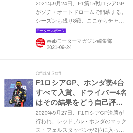
戦】
2021年9月24日、F1第15戦ロシアGP
がソチ・オートドロームで開幕する。
シーズンも残り8戦、ここからチャン
ピオン争いは激しさを増していきそう
だ。ソチは長い全開区間を持つテクニ
Webモーターマガジン編集部
カルコース。ここで7連勝中のメルセ
デスが強さを発揮するのか、それとも
新型のエナジーストアを投入したレッ
ドブル・ホンダがシーズン9勝目をあ
Official Staff
げるのか。前戦イタリアGPで接触し
F1ロシアGP、ホンダ勢4台
たフェルスタッペンとハミルトンはど
すべて入賞、ドライバー4名
んな戦いを見せるのか。シーズン終盤
はその結果をどう自己評価
に向けた重要なグランプリが始まる。
したのか【モータースポー
2020年9月27日、F1ロシアGP決勝が
ツ】
行われ、レッドブル・ホンダのマック
ス・フェルスタッペンが2位に入っ