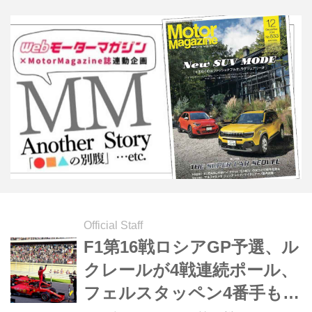
ドブル・ホンダのマックス・フェルス
タッペンが4位、アレクサンダー・ア
ルボンが5位に入っている。（写真は
シーズン9勝目をあげたルイス・ハミ
ルトン）
Official Staff
F1第16戦ロシアGP予選、ル
クレールが4戦連続ポール、
フェルスタッペン4番手も5