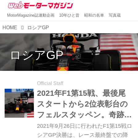
MotorMagazine誌連動企画
10年ひと昔
昭和の名車
写真蔵
HOME
ロシアGP
ロシアGP
Official Staff
2021年F1第15戦、最後尾
スタートから2位表彰台の
フェルスタッペン。奇跡的
な追い上げの秘密【ロシア
2021年9月26日に行われたF1第15戦ロ
GP】
シアGP決勝は、レース最終盤での降