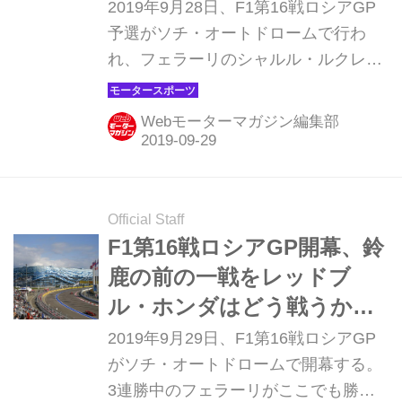
グリッド降格【モータース
2019年9月28日、F1第16戦ロシアGP
ポーツ】
予選がソチ・オートドロームで行わ
れ、フェラーリのシャルル・ルクレー
ルがまたもやポールポジションを獲
得、第13戦ベルギーGPから続く連続
Webモーターマガジン編集部
ポールを4に伸ばした。レッドブル・
ホンダのマックス・フェルスタッペン
は4番手につけたがパワーユニットエ
レメント交換のため決勝5グリッド降
Official Staff
格、アレックス・アルボンは予選1回
F1第16戦ロシアGP開幕、鈴
目で痛恨のクラッシュを喫し後方から
鹿の前の一戦をレッドブ
のスタートとなる。（写真はポールポ
ル・ホンダはどう戦うか
ジションを獲得したフェラーリのシャ
【モータースポーツ】
2019年9月29日、F1第16戦ロシアGP
ルル・ルクレール）
がソチ・オートドロームで開幕する。
3連勝中のフェラーリがここでも勝利