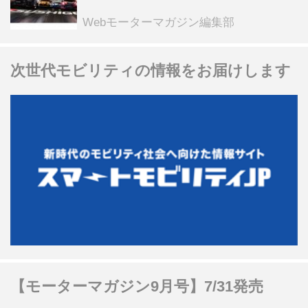
スピードウェイのイベント体験があた
る抽選企画などを展開
Webモーターマガジン編集部
次世代モビリティの情報をお届けします
【モーターマガジン9月号】7/31発売