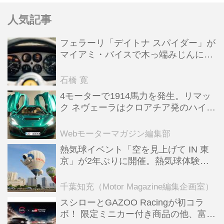
人気記事
フェラーリ「デイトナ スパイダー」が
マイアミ・バイスで木っ端みじんにな
った後「テスタロッサ」に化けた理由
石橋 寛
4モーターで1914馬力を発生。リマッ
ク ネヴェーラはクロアチア発のハイパ
ーBEV【スーパーカークロニクル・完
全版／115】
Webモーターマガジン編集部
熱気球イベント「空を見上げて IN 東
京」が2年ぶりに開催。熱気球体験搭
乗会や模型飛行機づくり教室などのコ
ンテンツも
千葉知充（Motor Magazine編集企画室）
スシローとGAZOO Racingが初コラ
ボ！ 限定ミニカー付き商品の他、富士