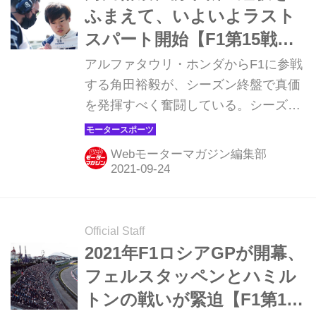
ルスタッペンは6番手、セルジオ・ペ
ふまえて、いよいよラスト
レスは11番手、角田裕毅は18番手とな
スパート開始【F1第15戦ロ
っている。
シアGP直前レポート】
アルファタウリ・ホンダからF1に参戦
する角田裕毅が、シーズン終盤で真価
を発揮すべく奮闘している。シーズン
後半戦の幕開けとなった3連戦では結
果こそ出せないまま終わったが、各セ
Webモーターマガジン編集部
クションでいいパフォーマンスを見せ
ていた。9月24日に開幕する2021年F1
第15戦ロシアGPではどんな走りを見
せてくれるのか。ロシアGP直前のコ
Official Staff
メントを紹介しよう。
2021年F1ロシアGPが開幕、
フェルスタッペンとハミル
トンの戦いが緊迫【F1第15