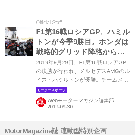
サーキット）に向けてパワーユニット
を交換したため、グリッド降格ペナル
ティを受けたものの手応えを感じさせ
Official Staff
る好走につながった。日本GPでフェ
F1第16戦ロシアGP、ハミル
ラーリやメルセデスAMGを打ち破るこ
トンが今季9勝目。ホンダは
とはできるのか、ロシアGPでの戦い
戦略的グリッド降格から大
を振り返ってみた。（タイトル写真
きく挽回【モータースポー
2019年9月29日、F1第16戦ロシアGP
は、4位入賞したレッドブル・ホンダ
ツ】
の決勝が行われ、メルセデスAMGのル
のマックス・フェルスタッペン） 日本
イス・ハミルトンが優勝。チームメイ
GPでフェラーリ、メルセデスAMGと
トのバルテリ・ボッタスも2位に入
戦う準備は整った 日本GPを前にグ...
り、メルセデスAMGが1-2フィニッシ
Webモーターマガジン編集部
ュを達成した。4戦連続ポールポジシ
ョンのシャルル・ルクレールは3位に
終わった。パワーユニット交換でグリ
MotorMagazine誌 連動型特別企画
ッド降格からのスタートとなったレッ