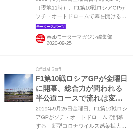
た。
ポーツ】
（現地11時）、F1第10戦ロシアGPが
ソチ・オートドロームで幕を開ける。
このところ好調なホンダ勢ではある
が、エース格のマックス・フェルスタ
Webモーターマガジン編集部
ッペン（レッドブル・ホンダ）が2戦
連続リタイアに終わるなど、もどかし
い状態が続いている。トスカーナGP
から中1週、ホンダ勢はロシアGPをど
Official Staff
う戦うのか。フリー走行を控えた直前
F1第10戦ロシアGPが金曜日
情報をお送りしよう。
に開幕、総合力が問われる
半公道コースで流れは変わ
るか【モータースポーツ】
2019年9月25日金曜日、F1第10戦ロシ
アGPがソチ・オートドロームで開幕
する。新型コロナウイルス感染拡大の