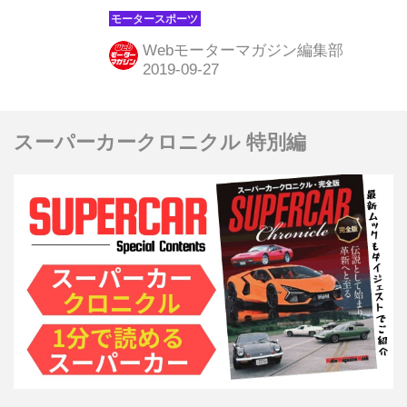
するのか。レッドブル・ホンダがどう
盛り返すのか。次戦鈴鹿で行われる日
Webモーターマガジン編集部
本 GPに向けてという点でも興味深い
一戦となる。（写真は2018年のロシア
GP。ソチ・オートドロームの3コーナ
スーパーカークロニクル 特別編
ー）