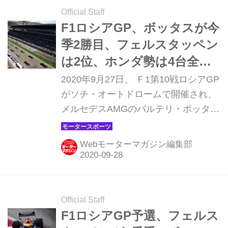
Official Staff
F1ロシアGP、ボッタスが今
季2勝目、フェルスタッペン
は2位、ホンダ勢は4台全車
入賞を果たす【モータース
2020年9月27日、 Ｆ1第10戦ロシアGP
ポーツ】
がソチ・オートドロームで開催され、
メルセデスAMGのバルテリ・ボッタス
が優勝。2位にはレッドブル・ホンダ
のマックス・フェルスタッペンが入っ
Webモーターマガジン編集部
た。メルセデスAMGのルイス・ハミル
トンはペナルティストップで後退し3
位にとどまった。
Official Staff
F1ロシアGP予選、フェルス