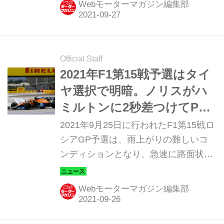
Webモーターマガジン編集部
にはフェラーリのカルロス・サインツ
が入った。
Official Staff
2021年F1第15戦予選はタイ
ヤ選択で明暗。ノリスがハ
ミルトンに2秒差つけてPP
獲得【ロシアGP予選】
2021年9月25日に行われたF1第15戦ロ
シアGP予選は、雨上がりの難しいコ
ンディションとなり、急速に路面状況
が改善する中、最後のアタックのタイ
ミングで上手くドライ用のソフトタイ
Webモーターマガジン編集部
ヤに交換したマクラーレンのランド・
ノリスが初のポールポジションを獲得