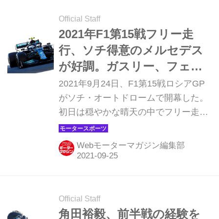
した。ここまで好調だったメルセデス
勢はソフトタイヤへの交換に手間取
Official Staff
り、ルイス・ハミルトンの4位にとど
2021年F1第15戦フリー走
まった。最後尾スタートが決まってい
行、ソチ得意のメルセデス
るマックス・フェルスタッペン（レッ
が好調。ガスリー、フェル
ドブル・ホンダ）はリスクを冒すこと
スタッペンが続く【ロシア
2021年9月24日、F1第15戦ロシアGP
なく予選を切り上げた。
GP】
がソチ・オートドロームで開幕した。
初日は穏やかな晴天の中でフリー走行
が行われたが、1回目、2回目ともにメ
ルセデス勢が好タイムをマークして1-
Webモーターマガジン編集部
2を独占。中でもバルテリ・ボッタス
が好調で、両セッションでトップタイ
ムをマークした。3番手はアルファタ
ウリ・ホンダのピエール・ガスリー、
Official Staff
レッドブル・ホンダのマックス・フェ
角田裕毅、前半戦の経験を