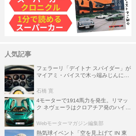
人気記事
フェラーリ「デイトナ スパイダー」が
マイアミ・バイスで木っ端みじんにな
った後「テスタロッサ」に化けた理由
石橋 寛
4モーターで1914馬力を発生。リマッ
ク ネヴェーラはクロアチア発のハイパ
ーBEV【スーパーカークロニクル・完
全版／115】
Webモーターマガジン編集部
熱気球イベント「空を見上げて IN 東