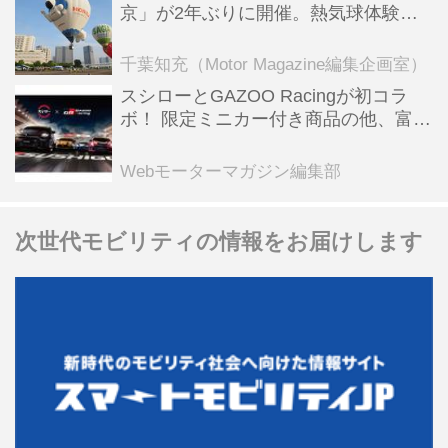
京」が2年ぶりに開催。熱気球体験搭
乗会や模型飛行機づくり教室などのコ
ンテンツも
千葉知充（Motor Magazine編集企画室）
スシローとGAZOO Racingが初コラ
ボ！ 限定ミニカー付き商品の他、富士
スピードウェイのイベント体験があた
る抽選企画などを展開
Webモーターマガジン編集部
次世代モビリティの情報をお届けします