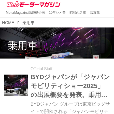
MotorMagazine誌連動企画
10年ひと昔
昭和の名車
写真蔵
HOME
乗用車
乗用車
Official Staff
BYDジャパンが「ジャパン
モビリティショー2025」
の出展概要を発表。乗用
車・商用車ともに最新ライ
BYDジャパン グループは東京ビッグサ
ンナップを展示
イトで開催される「ジャパンモビリテ