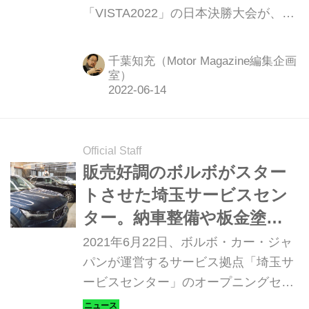
「VISTA2022」の日本決勝大会が、5
月18日に東京で開催された。10チーム
が優勝を競って奮闘、ここから世界一
千葉知充（Motor Magazine編集企画
の座を狙う。（Motor Magazine2022年
室）
7月号より）
Official Staff
販売好調のボルボがスター
トさせた埼玉サービスセン
ター。納車整備や板金塗装
だけではない、中心的サー
2021年6月22日、ボルボ・カー・ジャ
ビス拠点が担う役割とは
パンが運営するサービス拠点「埼玉サ
ービスセンター」のオープニングセレ
モニーが行われた。一般ユーザーのサ