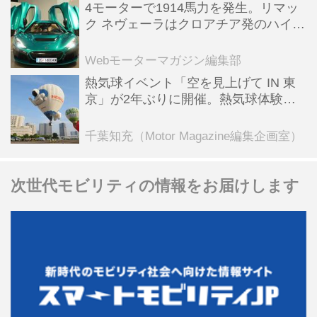
4モーターで1914馬力を発生。リマッ
ク ネヴェーラはクロアチア発のハイパ
ーBEV【スーパーカークロニクル・完
全版／115】
Webモーターマガジン編集部
熱気球イベント「空を見上げて IN 東
京」が2年ぶりに開催。熱気球体験搭
乗会や模型飛行機づくり教室などのコ
ンテンツも
千葉知充（Motor Magazine編集企画室）
次世代モビリティの情報をお届けします