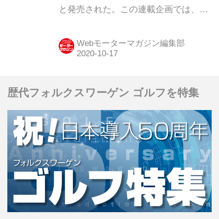
と発売された。この連載企画では、今
でいうSUVとは、ひと味もふた味も異
なる「泥臭さやワイルドさ」を前面に
Webモーターマガジン編集部
押し出したクロカン4WDを紹介する。
第15弾は「日産 サファリ」だ。
歴代フォルクスワーゲン ゴルフを特集