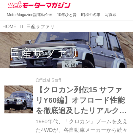
MotorMagazine誌連動企画
10年ひと昔
昭和の名車
写真蔵
HOME
日産サファリ
日産サファリ
Official Staff
【クロカン列伝15 サファ
リY60編】オフロード性能
を徹底追及したリアルクロ
カン
1980年代、「クロカン」ブームを支え
た4WDが、各自動車メーカーから続々