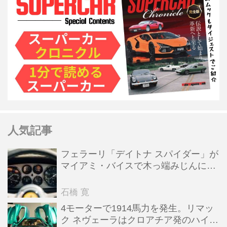
人気記事
フェラーリ「デイトナ スパイダー」が
マイアミ・バイスで木っ端みじんにな
った後「テスタロッサ」に化けた理由
石橋 寛
4モーターで1914馬力を発生。リマッ
ク ネヴェーラはクロアチア発のハイパ