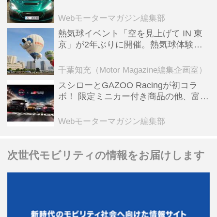
ーBEV【スーパーカークロニクル・完
全版／115】
Webモーターマガジン編集部
熱気球イベント「空を見上げて IN 東
京」が2年ぶりに開催。熱気球体験搭
乗会や模型飛行機づくり教室などのコ
ンテンツも
千葉知充（Motor Magazine編集企画室）
スシローとGAZOO Racingが初コラ
ボ！ 限定ミニカー付き商品の他、富士
スピードウェイのイベント体験があた
る抽選企画などを展開
Webモーターマガジン編集部
次世代モビリティの情報をお届けします