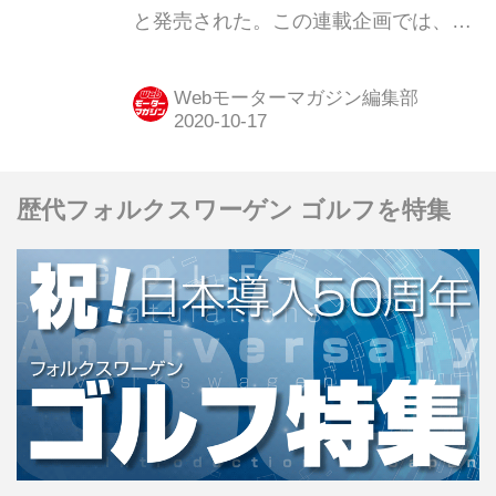
と発売された。この連載企画では、今
でいうSUVとは、ひと味もふた味も異
なる「泥臭さやワイルドさ」を前面に
Webモーターマガジン編集部
押し出したクロカン4WDを紹介する。
第15弾は「日産 サファリ」だ。
歴代フォルクスワーゲン ゴルフを特集