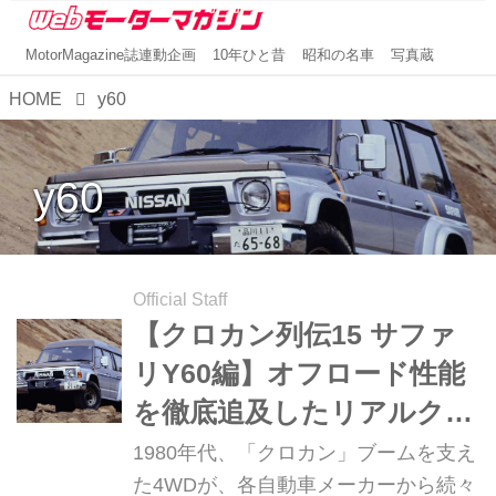
MotorMagazine誌連動企画
10年ひと昔
昭和の名車
写真蔵
HOME
y60
y60
Official Staff
【クロカン列伝15 サファ
リY60編】オフロード性能
を徹底追及したリアルクロ
カン
1980年代、「クロカン」ブームを支え
た4WDが、各自動車メーカーから続々