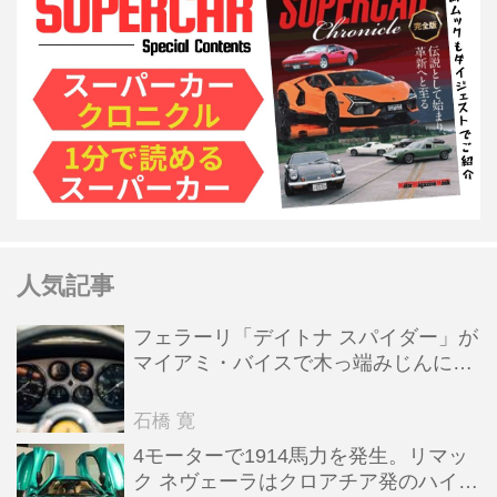
人気記事
フェラーリ「デイトナ スパイダー」が
マイアミ・バイスで木っ端みじんにな
った後「テスタロッサ」に化けた理由
石橋 寛
4モーターで1914馬力を発生。リマッ
ク ネヴェーラはクロアチア発のハイパ