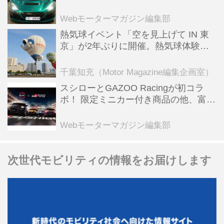
ーBEV【スーパーカークロニクル・完
全版／115】
Webモーターマガジン編集部
熱気球イベント「空を見上げて IN 東
京」が2年ぶりに開催。熱気球体験搭
乗会や模型飛行機づくり教室などのコ
ンテンツも
千葉知充（Motor Magazine編集企画室）
スシローとGAZOO Racingが初コラ
ボ！ 限定ミニカー付き商品の他、富士
スピードウェイのイベント体験があた
る抽選企画などを展開
Webモーターマガジン編集部
次世代モビリティの情報をお届けします