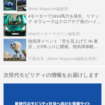
スポーツ＆スーパーカー情報も満載
Motor Magazine編集部
4モーターで1914馬力を発生。リマッ
ク ネヴェーラはクロアチア発のハイパ
ーBEV【スーパーカークロニクル・完
全版／115】
Webモーターマガジン編集部
熱気球イベント「空を見上げて IN 東
京」が2年ぶりに開催。熱気球体験搭
乗会や模型飛行機づくり教室などのコ
ンテンツも
千葉知充（Motor Magazine編集企画室）
次世代モビリティの情報をお届けします