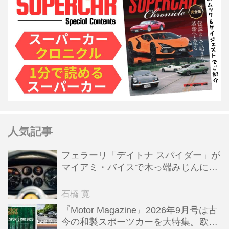
人気記事
フェラーリ「デイトナ スパイダー」が
マイアミ・バイスで木っ端みじんにな
った後「テスタロッサ」に化けた理由
石橋 寛
『Motor Magazine』2026年9月号は古
今の和製スポーツカーを大特集。欧州