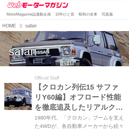
MotorMagazine誌連動企画
10年ひと昔
昭和の名車
写真蔵
HOME
safari
safari
Official Staff
【クロカン列伝15 サファ
リY60編】オフロード性能
を徹底追及したリアルクロ
カン
1980年代、「クロカン」ブームを支え
た4WDが、各自動車メーカーから続々