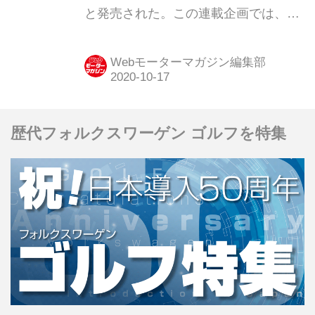
と発売された。この連載企画では、今
でいうSUVとは、ひと味もふた味も異
なる「泥臭さやワイルドさ」を前面に
Webモーターマガジン編集部
押し出したクロカン4WDを紹介する。
第15弾は「日産 サファリ」だ。
歴代フォルクスワーゲン ゴルフを特集