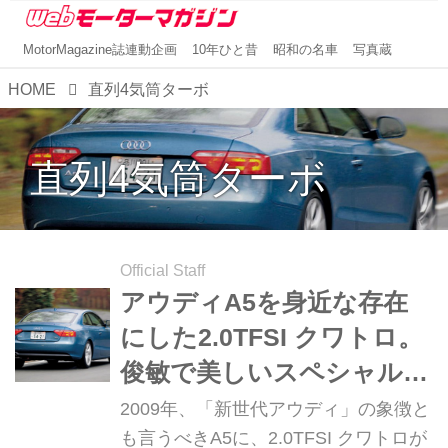
MotorMagazine誌連動企画
10年ひと昔
昭和の名車
写真蔵
HOME
直列4気筒ターボ
直列4気筒ターボ
Official Staff
アウディA5を身近な存在
にした2.0TFSI クワトロ。
俊敏で美しいスペシャルク
ーペだった【10年ひと昔の
2009年、「新世代アウディ」の象徴と
新車】
も言うべきA5に、2.0TFSI クワトロが