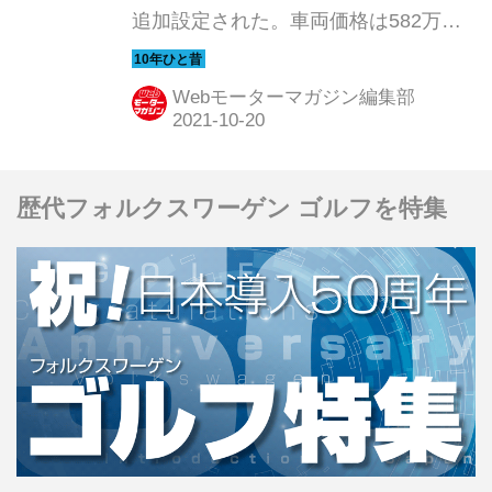
追加設定された。車両価格は582万円
（当時）、待ちに待った登場だった。
ここでは上陸間もなく行われた国内試
Webモーターマガジン編集部
乗会の模様を振り返ってみよう。（以
下の試乗記は、Motor Magazine 2009
年7月号より）
歴代フォルクスワーゲン ゴルフを特集