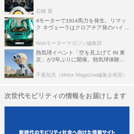
った後「テスタロッサ」に化けた理由
石橋 寛
4モーターで1914馬力を発生。リマッ
ク ネヴェーラはクロアチア発のハイパ
ーBEV【スーパーカークロニクル・完
全版／115】
Webモーターマガジン編集部
熱気球イベント「空を見上げて IN 東
京」が2年ぶりに開催。熱気球体験搭
乗会や模型飛行機づくり教室などのコ
ンテンツも
千葉知充（Motor Magazine編集企画室）
次世代モビリティの情報をお届けします