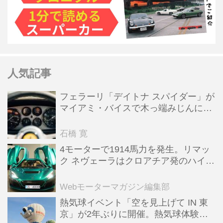
人気記事
フェラーリ「デイトナ スパイダー」が
マイアミ・バイスで木っ端みじんにな
った後「テスタロッサ」に化けた理由
石橋 寛
4モーターで1914馬力を発生。リマッ
ク ネヴェーラはクロアチア発のハイパ
ーBEV【スーパーカークロニクル・完
全版／115】
Webモーターマガジン編集部
熱気球イベント「空を見上げて IN 東
京」が2年ぶりに開催。熱気球体験搭