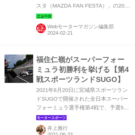
スタ（MAZDA FAN FESTA）」の2024
年度計画を発表。スポーツランド
SUGOや富士スピードウェイなど、3
Webモーターマガジン編集部
カ所での開催を予定している。
福住仁嶺がスーパーフォー
ミュラ初勝利を挙げる【第4
戦スポーツランドSUGO】
2021年6月20日に宮城県スポーツラン
ドSUGOで開催された全日本スーパー
フォーミュラ選手権第4戦で、予選5番
手からスタートした福住仁嶺
（DOCOMO TEAM DANDELION
井上雅行
RACING）が参戦3年目にして初勝利