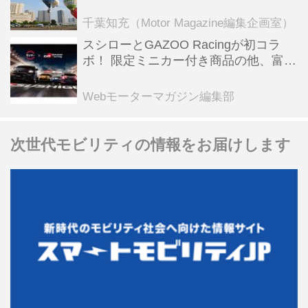
乗会や模型飛行機づくり教室などのコ
ンテンツも
千葉知充（Motor Magazine編集企画室）
スシローとGAZOO Racingが初コラ
ボ！ 限定ミニカー付き商品の他、富士
スピードウェイのイベント体験があた
る抽選企画などを展開
Webモーターマガジン編集部
次世代モビリティの情報をお届けします