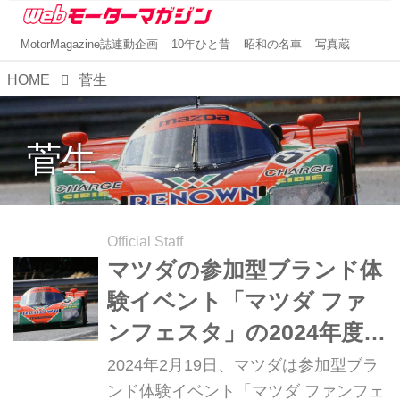
MotorMagazine誌連動企画
10年ひと昔
昭和の名車
写真蔵
HOME
菅生
菅生
Official Staff
マツダの参加型ブランド体
験イベント「マツダ ファ
ンフェスタ」の2024年度計
画を発表。787Bも走る！
2024年2月19日、マツダは参加型ブラ
ンド体験イベント「マツダ ファンフェ