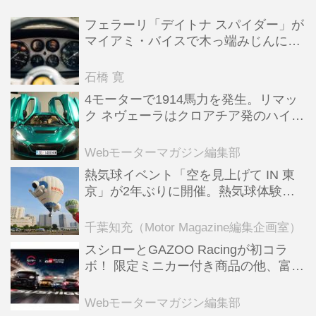
フェラーリ「デイトナ スパイダー」が
マイアミ・バイスで木っ端みじんにな
った後「テスタロッサ」に化けた理由
石橋 寛
4モーターで1914馬力を発生。リマッ
ク ネヴェーラはクロアチア発のハイパ
ーBEV【スーパーカークロニクル・完
全版／115】
Webモーターマガジン編集部
熱気球イベント「空を見上げて IN 東
京」が2年ぶりに開催。熱気球体験搭
乗会や模型飛行機づくり教室などのコ
ンテンツも
千葉知充（Motor Magazine編集企画室）
スシローとGAZOO Racingが初コラ
ボ！ 限定ミニカー付き商品の他、富士
スピードウェイのイベント体験があた
る抽選企画などを展開
Webモーターマガジン編集部