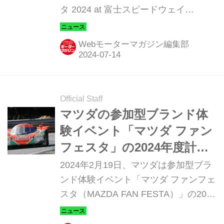
タ 2024 at 富士スピードウェイ
（MAZDA FAN FESTA 2024 at FUJI
SPEEDWAY）」を2024年10月19日
Webモーターマガジン編集部
（土）と20日（日）の2日間にわたっ
て開催すると発表した。開催計画は告
知されていたが、今回あらためてその
詳細が明らかになった。
Official Staff
マツダの参加型ブランド体
験イベント「マツダ ファン
フェスタ」の2024年度計画
を発表。787Bも走る！
2024年2月19日、マツダは参加型ブラ
ンド体験イベント「マツダ ファンフェ
スタ（MAZDA FAN FESTA）」の2024
年度計画を発表。スポーツランド
SUGOや富士スピードウェイなど、3