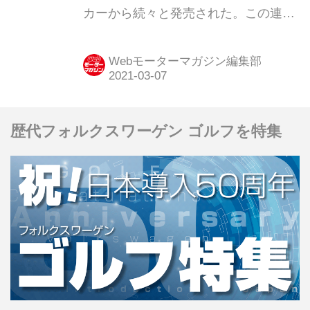
カーから続々と発売された。この連載
企画では、今でいうSUVとは、ひと味
もふた味も異なる「泥臭さやワイルド
Webモーターマガジン編集部
さ」を前面に押し出したクロカン4WD
を紹介する。第25弾はいすゞ「2代目
ビッグホーン」だ。
歴代フォルクスワーゲン ゴルフを特集