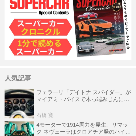
人気記事
フェラーリ「デイトナ スパイダー」が
マイアミ・バイスで木っ端みじんにな
った後「テスタロッサ」に化けた理由
石橋 寛
4モーターで1914馬力を発生。リマッ
ク ネヴェーラはクロアチア発のハイパ