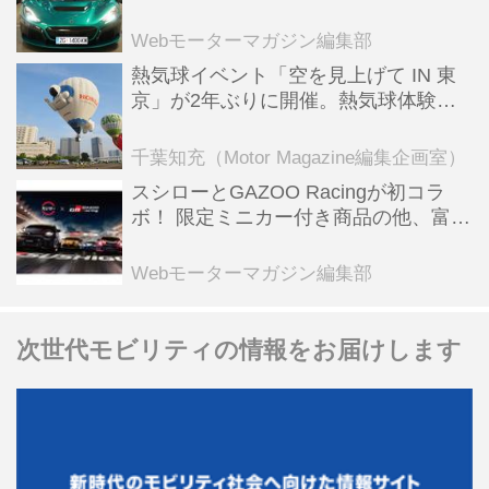
ーBEV【スーパーカークロニクル・完
全版／115】
Webモーターマガジン編集部
熱気球イベント「空を見上げて IN 東
京」が2年ぶりに開催。熱気球体験搭
乗会や模型飛行機づくり教室などのコ
ンテンツも
千葉知充（Motor Magazine編集企画室）
スシローとGAZOO Racingが初コラ
ボ！ 限定ミニカー付き商品の他、富士
スピードウェイのイベント体験があた
る抽選企画などを展開
Webモーターマガジン編集部
次世代モビリティの情報をお届けします