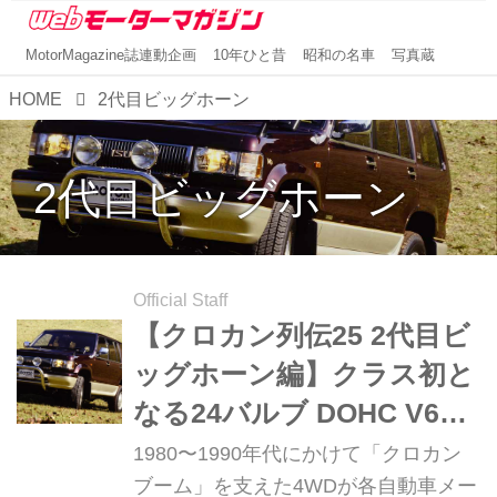
MotorMagazine誌連動企画
10年ひと昔
昭和の名車
写真蔵
HOME
2代目ビッグホーン
2代目ビッグホーン
Official Staff
【クロカン列伝25 2代目ビ
ッグホーン編】クラス初と
なる24バルブ DOHC V6エ
ンジンを搭載
1980〜1990年代にかけて「クロカン
ブーム」を支えた4WDが各自動車メー