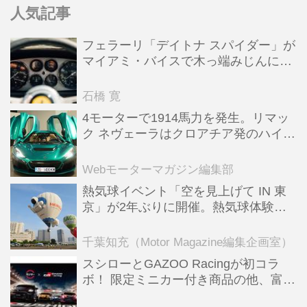
人気記事
フェラーリ「デイトナ スパイダー」が
マイアミ・バイスで木っ端みじんにな
った後「テスタロッサ」に化けた理由
石橋 寛
4モーターで1914馬力を発生。リマッ
ク ネヴェーラはクロアチア発のハイパ
ーBEV【スーパーカークロニクル・完
全版／115】
Webモーターマガジン編集部
熱気球イベント「空を見上げて IN 東
京」が2年ぶりに開催。熱気球体験搭
乗会や模型飛行機づくり教室などのコ
ンテンツも
千葉知充（Motor Magazine編集企画室）
スシローとGAZOO Racingが初コラ
ボ！ 限定ミニカー付き商品の他、富士
スピードウェイのイベント体験があた