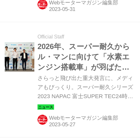
Webモーターマガジン編集部
戦。合成燃料、バイオフューエルに加
え、世界初の液体水素燃料まで実戦に
投入して「カーボンニュートラル」実
現に寄与する。そこで今回は、水素エ
Official Staff
ンジン搭載のGRカローラ H2コンセプ
2026年、スーパー耐久から
トにスポットを当てよう。
ル・マンに向けて「水素エ
ンジン搭載車」が羽ばた
く！？スーパー耐久富士24
さらっと飛び出た重大発言に、メディ
時間レース記者会見で飛び
アもびっくり。スーパー耐久シリーズ
2023 NAPAC 富士SUPER TEC24時間
出た重大ニュース
レースの決勝スタートを前に開かれた
記者会見において、ACO（フランス西
Webモーターマガジン編集部
部自動車クラブ）のピエール・フィヨ
ン会長がサプライズゲストとして登