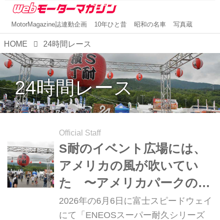
MotorMagazine誌連動企画
10年ひと昔
昭和の名車
写真蔵
HOME
24時間レース
24時間レース
Official Staff
S耐のイベント広場には、
アメリカの風が吹いてい
た 〜アメリカパークの車
両紹介〜
2026年の6月6日に富士スピードウェイ
にて「ENEOSスーパー耐久シリーズ