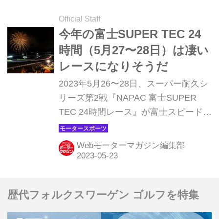
場。2026年開催予定のル・マン24時間
レースで、水素を燃料とする内燃機関
Official Staff
を搭載した車両の参戦が可能になるこ
今年の富士SUPER TEC 24
とを明らかにした。
時間（5月27〜28日）は凄い
レースになりそうだ
2023年5月26〜28日、スーパー耐久シ
リーズ第2戦『NAPAC 富士SUPER
TEC 24時間レース』が富士スピードウ
ェイで開催される（26日は予選）。日
中の時間が長いこの時期は気候も良
Webモーターマガジン編集部
く、場内でキャンプやBBQを楽しみな
がら観戦するには最高。クルマ好きと
カートで遊んだり、家族や仲間とアト
歴代フォルクスワーゲン ゴルフを特集
ラクションで遊んだり、レースだけで
なくイベントとしても盛り上がりを見