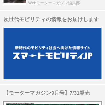
る抽選企画などを展開
Webモーターマガジン編集部
次世代モビリティの情報をお届けします
【モーターマガジン9月号】7/31発売