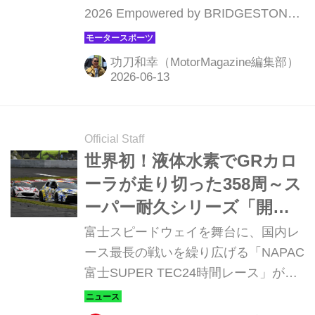
2026 Empowered by BRIDGESTONE
第3戦NAPAC富士24時間レース」が開
催された。今回の開催では、開催直前
功刀和幸（MotorMagazine編集部）
に季節外れの台風が上陸し、搬入日が
ずれ込むなどのちょっとしたハプニン
グに見舞われ、また予選が行われた5
日と決勝の6＆7日は、終盤に雨に見舞
Official Staff
われたものの、中断することなくフィ
世界初！液体水素でGRカロ
ナーレを迎えた。予選を含む3日間の
ーラが走り切った358周～ス
合計で昨年比121.3％となる6万4900人
ーパー耐久シリーズ「開発
もの来場者が訪れ、会場となった富士
車両専用 ST-Qクラス」の切
富士スピードウェイを舞台に、国内レ
スピードウェイは大盛況の様相となっ
磋琢磨～
ース最長の戦いを繰り広げる「NAPAC
ていた。
富士SUPER TEC24時間レース」が開
催された。見どころのひとつは、開発
車両専用クラス「ST-Q」クラスの挑