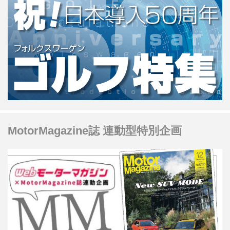
せる。世界各国で24時間レースが行わ
れるが、富士SUPER TEC 24時間レー
スも「日本版ニュルブルクリンク24時
間」として世界的にも注目されてい
る。
MotorMagazine誌 連動型特別企画