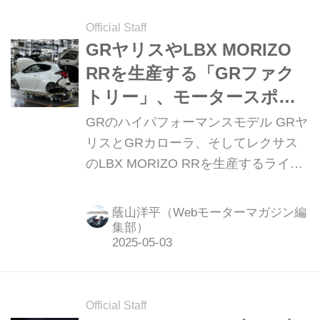
う。（Motor Magazine 2025年4月号よ
り。文：西川 淳／写真：井上雅行）
Official Staff
GRヤリスやLBX MORIZO
RRを生産する「GRファク
トリー」、モータースポー
ツ車両ゆえにこだわる性能
GRのハイパフォーマンスモデル GRヤ
とは
リスとGRカローラ、そしてレクサス
のLBX MORIZO RRを生産するライン
が、トヨタ元町工場にある。ここ
「GRファクトリー」では、質と量を
蔭山洋平（Webモーターマガジン編
好バランスさせるための工夫が施され
集部）
ていた。※タイトル写真はAGVに乗せ
られて移動する、足まわり搭載前の
GRヤリス。
Official Staff