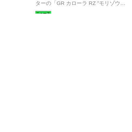
ターの「GR カローラ RZ ”モリゾウエ
ターモデルも設定
ディション”」の抽選申し込みを開始し
た。「GR カローラ RZ」が500台、
黒石研仁（スマートモビリティJP編
「モリゾウエディション」は70台の抽
集部）
選制。
人気記事
フェラーリ「デイトナ スパイダー」が
マイアミ・バイスで木っ端みじんにな
った後「テスタロッサ」に化けた理由
石橋 寛
4モーターで1914馬力を発生。リマッ
ク ネヴェーラはクロアチア発のハイパ
ーBEV【スーパーカークロニクル・完
全版／115】
Webモーターマガジン編集部