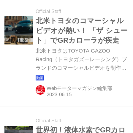
Official Staff
北米トヨタのコマーシャル
ビデオが熱い！ 「ザ シュー
ト」でGRカローラが疾走
北米トヨタはTOYOTA GAZOO
Racing（トヨタガズーレーシング）ブ
ランドのコマーシャルビデオを制作し
てYouTubeなどで公開しているが、
2023年6月13日（現地時間）にはGRカ
Webモーターマガジン編集部
ローラを主役とした最新作「ザ シュー
ト」を公開した。
Official Staff
世界初！液体水素でGRカロ