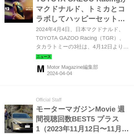
マクドナルド、トミカとコ
ラボしてハッピーセット特
別企画をスタート
2024年4月4日、日本マクドナルド、
TOYOTA GAZOO Racing（TGR）、
タカラトミーの3社は、4月12日よりマ
クドナルドハッピーセット「トミカ」
を販売するとともに、その登場を記念
Motor Magazine編集部
して、4月4日から3社のコラボレーシ
ョンによる特別企画を開始すると発表
した。今年はハッピーセットにトミカ
が初登場してから10周年。この企画を
Official Staff
通じて、アニバーサリーイヤーを盛り
モーターマガジンMovie 週
上げる。
間視聴回数BEST5 プラス
1（2023年11月12日〜11月18