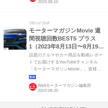
聴ランキング ベスト5と、動画制作班
おすすめの1本を紹介していきます。
Official Staff
モーターマガジンMovie 週
間視聴回数BEST5 プラス
1（2023年8月13日〜8月19
日）
話題のクルマやカー用品を動画レポー
トでお届けするYouTubeチャンネル
「モーターマガジンMovie」。皆様か
らご好評いただき15周年を迎えまし
た。このコーナーでは直近1週間の視
Webモーターマガジン編集部
聴ランキング ベスト5と、動画制作班
おすすめの1本を紹介していきます。