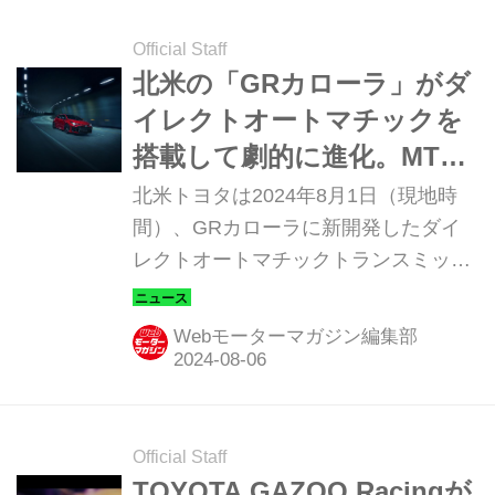
Official Staff
北米の「GRカローラ」がダ
イレクトオートマチックを
搭載して劇的に進化。MTに
負けない変速スピードを実
北米トヨタは2024年8月1日（現地時
現。
間）、GRカローラに新開発したダイ
レクトオートマチックトランスミッシ
ョン（DAT）を搭載して発売すること
を発表した。
Webモーターマガジン編集部
Official Staff
TOYOTA GAZOO Racingが