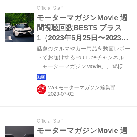
Official Staff
モーターマガジンMovie 週
間視聴回数BEST5 プラス
1（2023年6月25日〜2023年7
月1日）
話題のクルマやカー用品を動画レポー
トでお届けするYouTubeチャンネル
「モーターマガジンMovie」。皆様か
らご好評いただき15周年を迎えまし
た。このコーナーでは直近1週間の視
Webモーターマガジン編集部
聴ランキング ベスト5と、動画制作班
おすすめの1本を紹介していきます。
Official Staff
モーターマガジンMovie 週