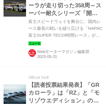
ーラが走り切った358周～ス
ーパー耐久シリーズ「開発
車両専用 ST-Qクラス」の切
富士スピードウェイを舞台に、国内レ
磋琢磨～
ース最長の戦いを繰り広げる「NAPAC
富士SUPER TEC24時間レース」が開
催された。見どころのひとつは、開発
車両専用クラス「ST-Q」クラスの挑
Webモーターマガジン編集部
戦。合成燃料、バイオフューエルに加
え、世界初の液体水素燃料まで実戦に
投入して「カーボンニュートラル」実
現に寄与する。そこで今回は、水素エ
Official Staff
ンジン搭載のGRカローラ H2コンセプ
【読者投票結果発表】「GR
トにスポットを当てよう。
カローラ」は「RZ」と「モ
リゾウエディション」のど