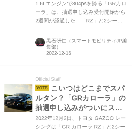
っちが人気？
1.6Lエンジンで304psを誇る「GRカロ
ーラ」は、抽選申し込み受付開始から
2週間が経過した。「RZ」と2シータ
ー化で30kg軽量化した「モリゾウエデ
ィション」のどちらが人気なのか、
黒石研仁（スマートモビリティJP編
Webモーターマガジン読者のチョイス
集部）
やいかに。
Official Staff
こいつはどこまでスパ
ルタン？「GRカローラ」の
抽選申し込みがついにスタ
ート。1.6Lで304psを誇るバ
2022年12月2日、トヨタ GAZOO レー
ケモノエンジン搭載＆2シー
シングは「GR カローラ RZ」と2シー