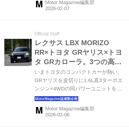
Motor Magazine編集部
の調和。大切なのは、スペック以上に
ドライバーの感情を揺さぶるかどう
か。いま一度、スポーツカーの本質に
向き合いたい。ここで扱うスポーツモ
Official Staff
デルはターボエンジンと4WDシステム
レクサス LBX MORIZO
を搭載するという共通点もある。だ
RR×トヨタ GRヤリス×トヨ
が、エンジンと駆動システムへのこだ
タ GRカローラ。3つの高性
わりと目指した走りの方向性が実は大
能コンパクト、スポーツ
いまトヨタのコンパクトカーが熱い。
きく異なる。今回はフォルクスワーゲ
4WDターボの個性
GRヤリスを皮切りに1.6L直3ターボエ
ン ゴルフRとスバル WRX S4、トヨタ
ンジン×4WDの同パワーユニットを搭
GRカローラの3台によるロングドライ
載したモデルが3つもラインナップさ
ブをとおして、その違いと魅力をあぶ
れている。しかもそれぞれATとMTを
り出し...
Motor Magazine編集部
選択できるのだから、これほどハッピ
ーでホットなハッチバックはないだろ