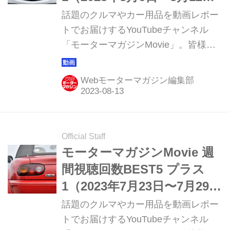
日）
話題のクルマやカー用品を動画レポー
トでお届けするYouTubeチャンネル
「モーターマガジンMovie」。皆様か
らご好評いただき15周年を迎えまし
た。このコーナーでは直近1週間の視
Webモーターマガジン編集部
聴ランキング ベスト5と、動画制作班
おすすめの1本を紹介していきます。
Official Staff
モーターマガジンMovie 週
間視聴回数BEST5 プラス
1（2023年7月23日〜7月29
日）
話題のクルマやカー用品を動画レポー
トでお届けするYouTubeチャンネル