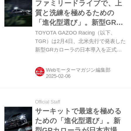
ファミリードライブで、上
質と洗練を極めるための
「進化型選び」。新型GRカ
ローラは、現行型オーナー
TOYOTA GAZOO Racing（以下、
にもお楽しみをおすそ分け
TGR）は2月4日、北米先行で発表した
新型GRカローラの日本導入を正式に
【毎日もっと気持ちよくな
発表しました。限界領域はもちろん日
りたい編】
常使いにおいても「ずっと乗っていた
Webモーターマガジン編集部
くなる」野性味を追求しているってホ
ントーかい？というわけで、その奥深
い魅力をお伝えする後編は、上質感に
まつわるこだわりポイントをば。
Official Staff
サーキットで最速を極める
ための「進化型選び」。新
型GRカローラが日本市場で