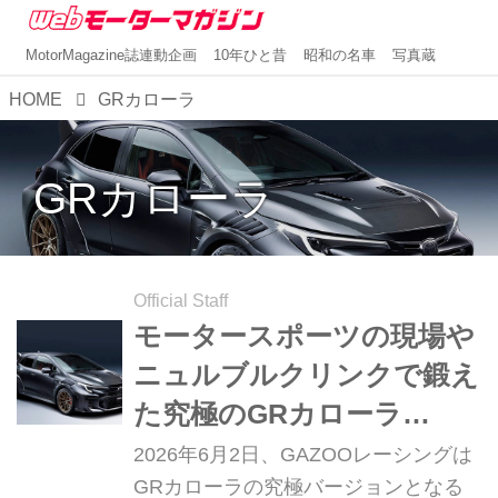
MotorMagazine誌連動企画
10年ひと昔
昭和の名車
写真蔵
HOME
GRカローラ
GRカローラ
Official Staff
モータースポーツの現場や
ニュルブルクリンクで鍛え
た究極のGRカローラ
「GRMNカローラ」を発表
2026年6月2日、GAZOOレーシングは
GRカローラの究極バージョンとなる