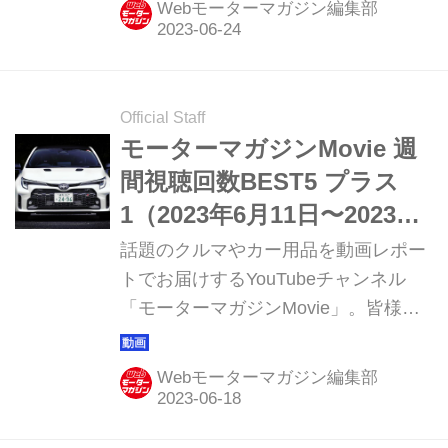
Webモーターマガジン編集部
Official Staff
モーターマガジンMovie 週
間視聴回数BEST5 プラス
1（2023年6月11日〜2023年6
月17日）
話題のクルマやカー用品を動画レポー
トでお届けするYouTubeチャンネル
「モーターマガジンMovie」。皆様か
らご好評いただき15周年を迎えまし
た。このコーナーでは直近1週間の視
Webモーターマガジン編集部
聴ランキング ベスト5と、動画制作班
おすすめの1本を紹介していきます。