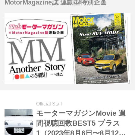
MotorMagazine誌 連動型特別企画
Official Staff
モーターマガジンMovie 週
間視聴回数BEST5 プラス
1（2023年8月6日〜8月12