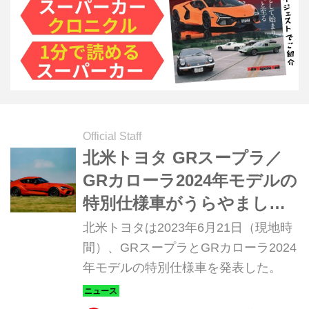
Official Staff
北米トヨタ GRスープラ／
GRカローラ2024年モデルの
特別仕様車がうらやましい
ぞ！
北米トヨタは2023年6月21日（現地時
間）、GRスープラとGRカローラ2024
年モデルの特別仕様車を発表した。