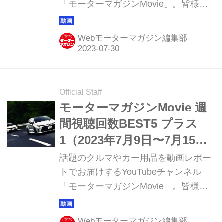
「モーターマガジンMovie」。皆様か
らご好評いただき15周年を迎えまし
た。このコーナーでは直近1週間の視
Webモーターマガジン編集部
聴ランキング ベスト5と、動画制作班
おすすめの1本を紹介していきます。
Official Staff
モーターマガジンMovie 週
間視聴回数BEST5 プラス
1（2023年7月9日〜7月15
日）
話題のクルマやカー用品を動画レポー
トでお届けするYouTubeチャンネル
「モーターマガジンMovie」。皆様か
らご好評いただき15周年を迎えまし
た。このコーナーでは直近1週間の視
Webモーターマガジン編集部