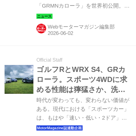
「GRMNカローラ」を世界初公開。日
本国内では2026年秋ごろから申込み受
付を開始し、2027年内に発売する予定
Webモーターマガジン編集部
だ。
Official Staff
ゴルフRとWRX S4、GRカ
ローラ。スポーツ4WDに求
める性能は獰猛さか、洗練
さか、それとも万能さか
時代が変わっても、変わらない価値が
【比較試乗】
ある。現代における「スポーツカー」
は、もはや「速い・低い・2ドア」だ
けでは語れない。求められるのは、走
る歓びと日常性の両立、そして時代と