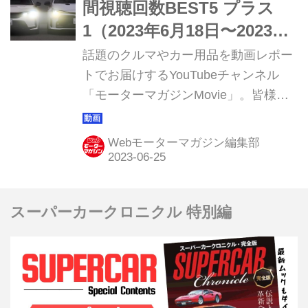
間視聴回数BEST5 プラス
1（2023年6月18日〜2023年6
月24日）
話題のクルマやカー用品を動画レポー
トでお届けするYouTubeチャンネル
「モーターマガジンMovie」。皆様か
らご好評いただき15周年を迎えまし
た。このコーナーでは直近1週間の視
Webモーターマガジン編集部
聴ランキング ベスト5と、動画制作班
おすすめの1本を紹介していきます。
スーパーカークロニクル 特別編