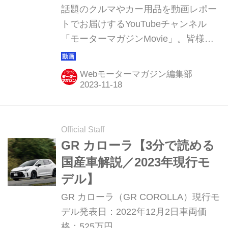
日）
話題のクルマやカー用品を動画レポー
トでお届けするYouTubeチャンネル
「モーターマガジンMovie」。皆様か
らご好評いただき15周年を迎えまし
た。このコーナーでは直近1週間の視
Webモーターマガジン編集部
聴ランキング ベスト5と、動画制作班
おすすめの1本を紹介していきます。
Official Staff
GR カローラ【3分で読める
国産車解説／2023年現行モ
デル】
GR カローラ（GR COROLLA）現行モ
デル発表日：2022年12月2日車両価
格：525万円