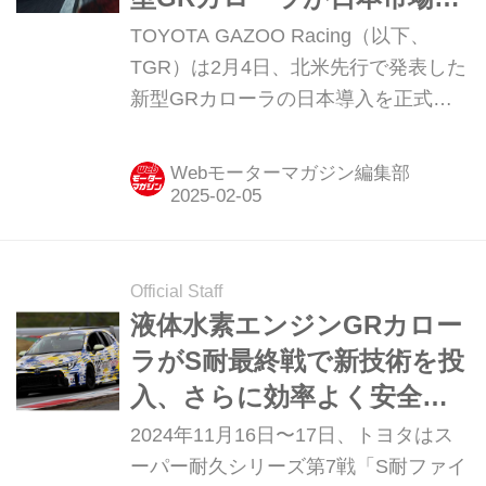
の受注を開始【どうせなら
TOYOTA GAZOO Racing（以下、
トップを狙え編】
TGR）は2月4日、北米先行で発表した
新型GRカローラの日本導入を正式に
発表しました。モータースポーツシー
ンからの学びを生かして、限界領域は
Webモーターマガジン編集部
もちろん日常使いにおいても「ずっと
乗っていたくなる」野性味を追求して
います。その奥深い魅力を、二回にわ
たってご紹介。前編は、かつてない
Official Staff
「速さ」を極めたこだわりポイントで
液体水素エンジンGRカロー
す。 限界性能を安定して楽しめる、洗
ラがS耐最終戦で新技術を投
練された冷却性能 2024年8月２日に米
入、さらに効率よく安全な
国で発表された進化型GRカローラ
水素社会実現へ
2024年11月16日〜17日、トヨタはス
の、日本仕様車がついに発表されまし
ーパー耐久シリーズ第7戦「S耐ファイ
た。プロドライバー、評価ドライバ