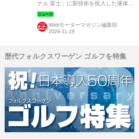
ナル 富士」に新技術を投入した液体水
ー、そしてマスタ―ドライバーのモリ
素エンジン車「#32 ORC ROOKIE GR
ゾウからのフィードバックといった...
Corolla H2 Concept」（以下、液体水
Webモーターマガジン編集部
素エンジンGRカローラ）を投入し、
総合53位クラス7位で完走を果たし
た。トヨタは液体水素エンジンGRカ
歴代フォルクスワーゲン ゴルフを特集
ローラで2023年よりスーパー耐久シリ
ーズに参戦し素利活用社会に向けて開
発を進めているが、今回より新たに、
走行時のボイルオフガス活用技術への
挑戦を開始した。