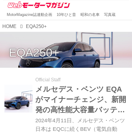
MotorMagazine誌連動企画
10年ひと昔
昭和の名車
写真蔵
HOME
EQA250+
EQA250+
Official Staff
メルセデス・ベンツ EQA
がマイナーチェンジ、新開
発の高性能大容量バッテリ
ーを搭載
2024年4月11日、メルセデス・ベンツ
日本は EQCに続くBEV（電気自動