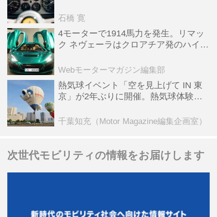
った後「テスタロッサ」に化けた理由
石橋 寛
4モーターで1914馬力を発生。リマッ
ク ネヴェーラはクロアチア発のハイパ
ーBEV【スーパーカークロニクル・完
全版／115】
Webモーターマガジン編集部
熱気球イベント「空を見上げて IN 東
京」が2年ぶりに開催。熱気球体験搭
乗会や模型飛行機づくり教室などのコ
ンテンツも
千葉知充（Motor Magazine編集企画室）
次世代モビリティの情報をお届けします