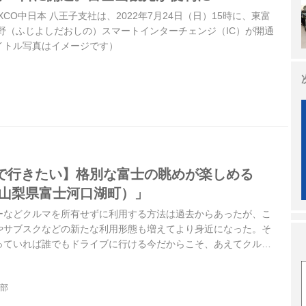
CO中日本 八王子支社は、2022年7月24日（日）15時に、東富
野（ふじよしだおしの）スマートインターチェンジ（IC）が開通
イトル写真はイメージです）
で行きたい】格別な富士の眺めが楽しめる
（山梨県富士河口湖町）」
ーなどクルマを所有せずに利用する方法は過去からあったが、こ
やサブスクなどの新たな利用形態も増えてより身近になった。そ
っていれば誰でもドライブに行ける今だからこそ、あえてクルマ
。今回は山梨県富士河口湖町にある「ふふ 河口湖」に行ってみ
ne2021年8月号より）
集部