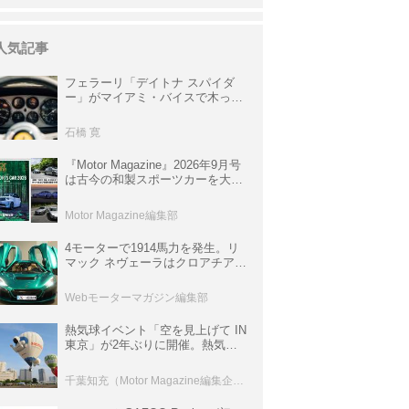
人気記事
フェラーリ「デイトナ スパイダ
ー」がマイアミ・バイスで木っ端
みじんになった後「テスタロッ
サ」に化けた理由
石橋 寛
『Motor Magazine』2026年9月号
は古今の和製スポーツカーを大特
集。欧州スポーツ＆スーパーカー
情報も満載
Motor Magazine編集部
4モーターで1914馬力を発生。リ
マック ネヴェーラはクロアチア発
のハイパーBEV【スーパーカーク
ロニクル・完全版／115】
Webモーターマガジン編集部
熱気球イベント「空を見上げて IN
東京」が2年ぶりに開催。熱気球
体験搭乗会や模型飛行機づくり教
室などのコンテンツも
千葉知充（Motor Magazine編集企画室）