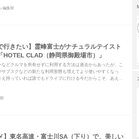
ジン編集部
で行きたい】霊峰富士がナチュラルテイスト
HOTEL CLAD（静岡県御殿場市）」
ーなどクルマを所有せずに利用する方法は過去からあったが、こ
やサブスクなどの新たな利用形態も増えてより使いやすくなっ
さえ持っていれば誰でもドライブに行ける今だからこそ、あえて
ある。今回は静岡県御殿場市にある「HOTEL CLAD」に行って
ine 2022年4月号より）
集部
メ】東名高速・富士川SA（下り）で、美しい