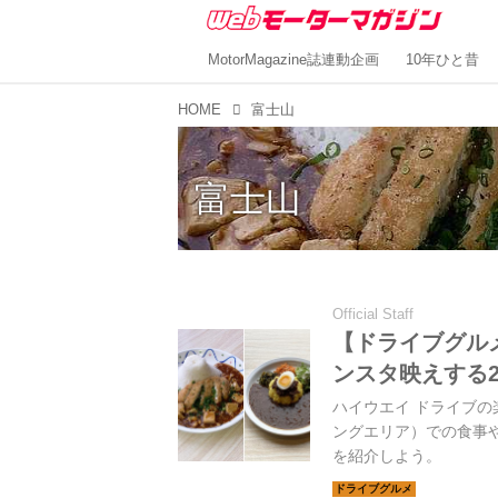
MotorMagazine誌連動企画
10年ひと昔
HOME
富士山
富士山
Official Staff
【ドライブグルメ
ンスタ映えする
ハイウエイ ドライブの
ングエリア）での食事や
を紹介しよう。