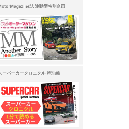
MotorMagazine誌 連動型特別企画
スーパーカークロニクル 特別編