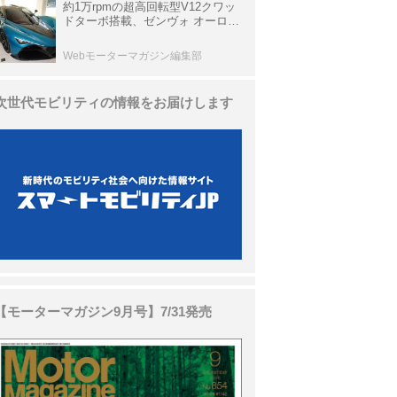
約1万rpmの超高回転型V12クワッ
ドターボ搭載、ゼンヴォ オーロラ
は100台限定、デンマーク発のハ
イパーカー【スーパーカークロニ
Webモーターマガジン編集部
クル・完全版／116】
次世代モビリティの情報をお届けします
【モーターマガジン9月号】7/31発売