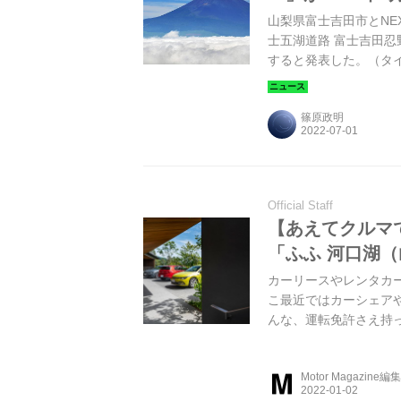
山梨県富士吉田市とNEX
士五湖道路 富士吉田忍
すると発表した。（タ
篠原政明
Official Staff
【あえてクルマ
「ふふ 河口湖
カーリースやレンタカ
こ最近ではカーシェア
んな、運転免許さえ持
で行きたい場所がある
た。（Motor Magazi
Motor Magazine編