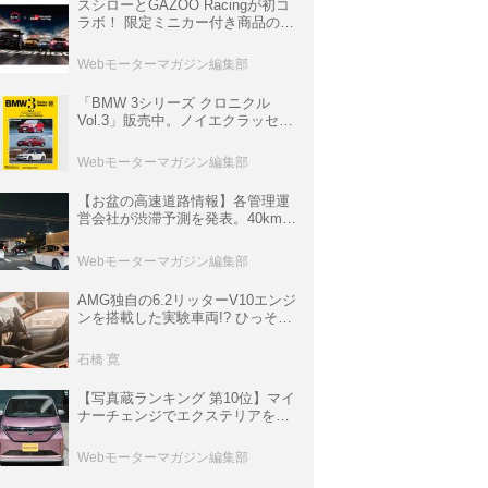
スシローとGAZOO Racingが初コ
ラボ！ 限定ミニカー付き商品の
他、富士スピードウェイのイベン
ト体験があたる抽選企画などを展
Webモーターマガジン編集部
開
「BMW 3シリーズ クロニクル
Vol.3」販売中。ノイエクラッセか
ら3シリーズへ、誕生50周年記念
ムック
Webモーターマガジン編集部
【お盆の高速道路情報】各管理運
営会社が渋滞予測を発表。40km以
上の渋滞を予測されている道が複
数ある
Webモーターマガジン編集部
AMG独自の6.2リッターV10エンジ
ンを搭載した実験車両!? ひっそり
生き残っていた「CLK DTM AMG
P900 プロトタイプ」とは
石橋 寛
【写真蔵ランキング 第10位】マイ
ナーチェンジでエクステリアを刷
新、使い勝手も向上した「日産 サ
クラ」
Webモーターマガジン編集部