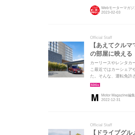
Webモーターマガ
Official Staff
【あえてクルマ
の部屋に映える「
カーリースやレンタカ
こ最近ではカーシェア
た。そんな、運転免許
クルマで行きたい場所が
みた。（Motor Magaz
Motor Magazine編
Official Staff
【ドライブグル