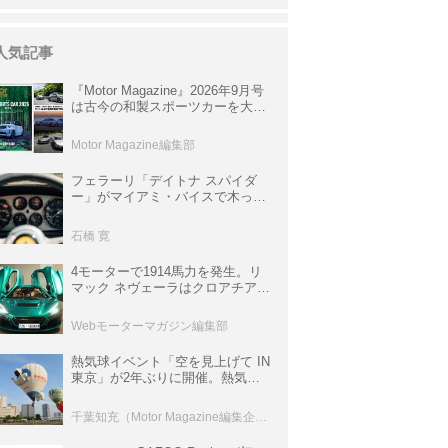
人気記事
『Motor Magazine』2026年9月号
は古今の和製スポーツカーを大特
集。欧州スポーツ＆スーパーカー
情報も満載
Motor Magazine編集部
フェラーリ「デイトナ スパイダ
ー」がマイアミ・バイスで木っ端
みじんになった後「テスタロッ
サ」に化けた理由
石橋 寛
4モーターで1914馬力を発生。リ
マック ネヴェーラはクロアチア発
のハイパーBEV【スーパーカーク
ロニクル・完全版／115】
Webモーターマガジン編集部
熱気球イベント「空を見上げて IN
東京」が2年ぶりに開催。熱気球
体験搭乗会や模型飛行機づくり教
室などのコンテンツも
千葉知充（Motor Magazine編集企画室）