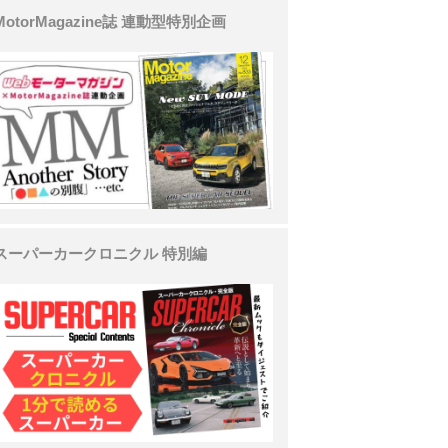
MotorMagazine誌 連動型特別企画
スーパーカークロニクル 特別編