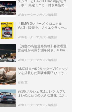
スシローとGAZOO Racingが初コ
ラボ！ 限定ミニカー付き商品の
他、富士スピードウェイのイベン
ト体験があたる抽選企画などを展
Webモーターマガジン編集部
開
「BMW 3シリーズ クロニクル
Vol.3」販売中。ノイエクラッセか
ら3シリーズへ、誕生50周年記念
ムック
Webモーターマガジン編集部
【お盆の高速道路情報】各管理運
営会社が渋滞予測を発表。40km以
上の渋滞を予測されている道が複
数ある
Webモーターマガジン編集部
AMG独自の6.2リッターV10エンジ
ンを搭載した実験車両!? ひっそり
生き残っていた「CLK DTM AMG
P900 プロトタイプ」とは
石橋 寛
991型ポルシェ 911カレラ カブリ
オレのふたつの大きな進化【10年
ひと昔の新車】
Webモーターマガジン編集部