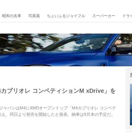
昭和の名車
写真蔵
ちょいふるジョイフル
スーパーカー
ドラ
4カブリオレ コンペティションM xDrive」を
MWジャパンはM4に4WDオープントップ「M4カブリオレ コンペテ
e」を加え、同日より発売を開始したと発表。納車は9月末の予定だ。