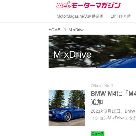
MotorMagazine誌連動企画
10年ひと昔
HOME
M xDrive
M xDrive
Official Staff
BMW M4に「M
追加
2021年9月10日、B
ィションM xDriv