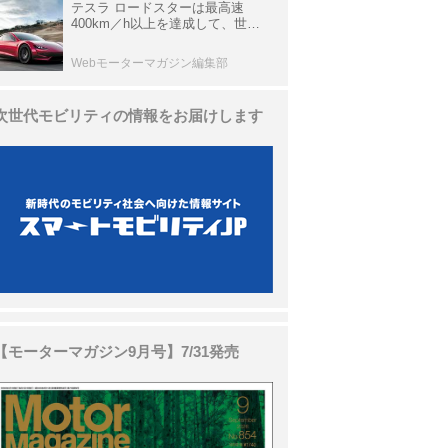
テスラ ロードスターは最高速
400km／h以上を達成して、世界
最速を目指すハイパーEV【スーパ
ーカークロニクル・完全版／
Webモーターマガジン編集部
113】
次世代モビリティの情報をお届けします
【モーターマガジン9月号】7/31発売