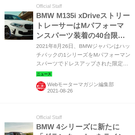
Official Staff
BMW M135i xDriveストリー
トレーサーはMパフォーマ
ンスパーツ装着の40台限定
車、オンライン販売
2021年8月26日、BMWジャパンはハッ
チバックの1シリーズをMパフォーマン
スパーツでドレスアップされた限定車
「M135i xDriveストリートレーサー」
を、9月9日午前11時よりBMWオンラ
Webモーターマガジン編集部
インストアで発売する。販売台数は40
台に限定されると発表。
Official Staff
BMW 4シリーズに新たに