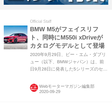
Official Staff
BMW M5がフェイスリフ
ト、同時にM550i xDriveが
カタログモデルとして登場
2020年9月29日、ビー・エム・ダブリ
ュー（以下、BMWジャパン）は、前
日9月28日に発表した5シリーズのセダ
ン／ツーリングのビッグマイナーチェ
ンジに続いて、その5シリーズをベー
Webモーターマガジン編集部
スにした3つのMモデルをリリースし
た。M5が1792万円、M5コンペティシ
ョンが1877万円、M550i xDriveが1319