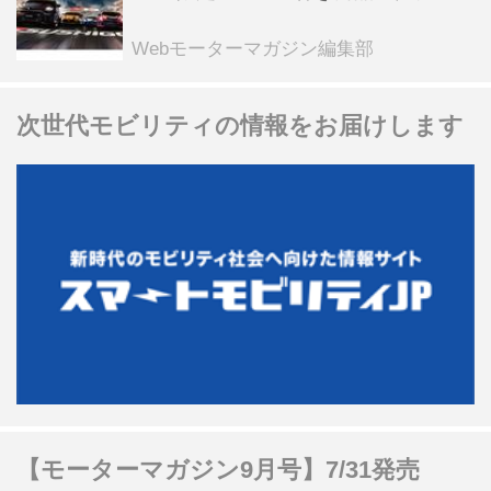
スピードウェイのイベント体験があた
る抽選企画などを展開
Webモーターマガジン編集部
次世代モビリティの情報をお届けします
【モーターマガジン9月号】7/31発売