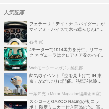
人気記事
フェラーリ「デイトナ スパイダー」が
マイアミ・バイスで木っ端みじんにな
った後「テスタロッサ」に化けた理由
石橋 寛
4モーターで1914馬力を発生。リマッ
ク ネヴェーラはクロアチア発のハイパ
ーBEV【スーパーカークロニクル・完
全版／115】
Webモーターマガジン編集部
熱気球イベント「空を見上げて IN 東
京」が2年ぶりに開催。熱気球体験搭
乗会や模型飛行機づくり教室などのコ
ンテンツも
千葉知充（Motor Magazine編集企画室）
スシローとGAZOO Racingが初コラ
ボ！ 限定ミニカー付き商品の他、富士