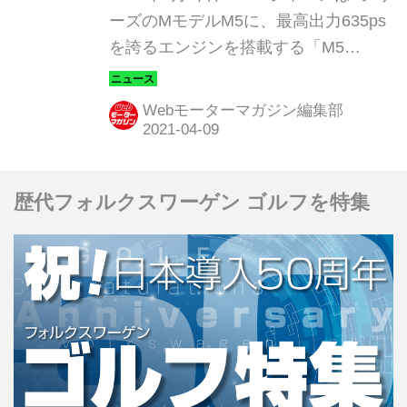
ーズのMモデルM5に、最高出力635ps
を誇るエンジンを搭載する「M5
CS（エムファイブ シーエス）」を発
表した。限定5台で4月12日午前11時よ
Webモーターマガジン編集部
りBMWオンライン・ストアで販売が
開始される。納車時期は2021年秋の予
定となる。
歴代フォルクスワーゲン ゴルフを特集