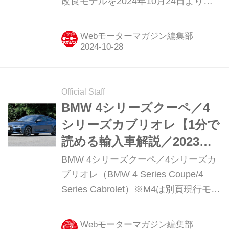
改良モデルを2024年10月24日より販
売を開始。納車は、11月からの予定と
なる。
Webモーターマガジン編集部
Official Staff
BMW 4シリーズクーペ／4
シリーズカブリオレ【1分で
読める輸入車解説／2023年
現行モデル】
BMW 4シリーズクーペ／4シリーズカ
ブリオレ（BMW 4 Series Coupe/4
Series Cabrolet）※M4は別頁現行モデ
ル発表日：2020年10月16日車両価
格：667万円〜1112万円
Webモーターマガジン編集部