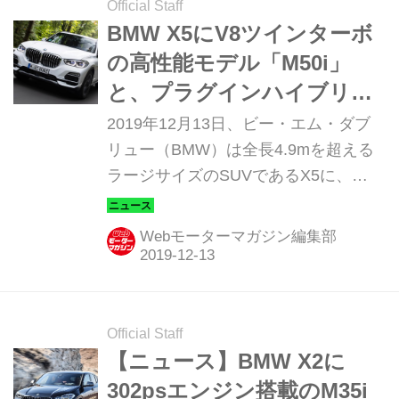
万円で、納車は10月以降を予定してい
Official Staff
る。
BMW X5にV8ツインターボ
の高性能モデル「M50i」
と、プラグインハイブリッ
ド「xDrive45e」を追加
2019年12月13日、ビー・エム・ダブ
リュー（BMW）は全長4.9mを超える
ラージサイズのSUVであるX5に、
「X5 xDrive45e」と「X5 M50i」のふ
たつのモデルを追加、同日に発売し
Webモーターマガジン編集部
た。
Official Staff
【ニュース】BMW X2に
302psエンジン搭載のM35i