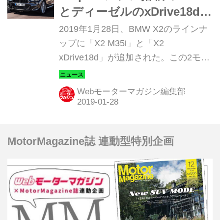
とディーゼルのxDrive18d追
加
2019年1月28日、BMW X2のラインナ
ップに「X2 M35i」と「X2
xDrive18d」が追加された。この2モデ
ルは全国の正規ディーラーで販売が開
始されている。
Webモーターマガジン編集部
MotorMagazine誌 連動型特別企画