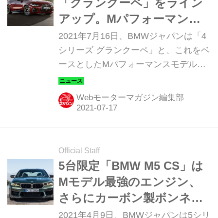
「グランクーペ」をライン
アップ。Mパフォーマンス
モデル「M440i xDrive」も
2021年7月16日、BMWジャパンは「4
登場
シリーズ グランクーペ」と、これをベ
ースとしたMパフォーマンスモデル
「M440i xDriveグランクーペ」を発
表。本日より販売が開始され、納車は
Webモーターマガジン編集部
2021年9月以降となる。
Official Staff
5台限定「BMW M5 CS」は
Mモデル最強のエンジン、
さらにカーボン製ボンネッ
トフードも採用
2021年4月9日、BMWジャパンは5シリ