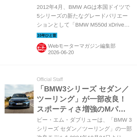
【10年ひと昔の新車】
2012年4月、BMW AGは本国ドイツで
5シリーズの新たなグレードバリエー
ションとして「BMW M550d xDrive」
をセダンとツーリングに設定した。
ル・マン24時間耐久レースでディーゼ
Webモーターマガジン編集部
ルエンジンが優勝を重ねる中、市販車
でもモンスター級のクリーンディーゼ
ルモデルへの期待が高まる中での登場
だった。今回は市販開始を前に、ドイ
Official Staff
ツ・ミュンヘン郊外で開催された国際
「BMW3シリーズ セダン／
試乗会の模様を振り返ってみよう。残
ツーリング」が一部改良！
念ながら「BMW M550d xDrive」が正
スポーティさ増強のMパフ
規輸入されることはなかった。（以下
ォーマンスモデル。PHEVも
ビー・エム・ダブリューは、「BMW 3
の試乗記は、Motor Magazine 2012年5
大幅に商品力アップ
シリーズ セダン／ツーリング」の一部
月号より）