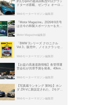
約1万rpmの超高回転型V12クワッ
ドターボ搭載、ゼンヴォ オーロラ
は100台限定、デンマーク発のハ
イパーカー【スーパーカークロニ
Webモーターマガジン編集部
クル・完全版／116】
『Motor Magazine』2026年9月号
は古今の和製スポーツカーを大特
集。欧州スポーツ＆スーパーカー
情報も満載
Motor Magazine編集部
「BMW 3シリーズ クロニクル
Vol.3」販売中。ノイエクラッセか
ら3シリーズへ、誕生50周年記念
ムック
Webモーターマガジン編集部
【お盆の高速道路情報】各管理運
営会社が渋滞予測を発表。40km以
上の渋滞を予測されている道が複
数ある
Webモーターマガジン編集部
【写真蔵ランキング 第9位】ホン
ダ ZR-Vに新設定された、2モデル
の特別仕様車「クロスツーリン
グ」と「ブラックスタイル」
Webモーターマガジン編集部