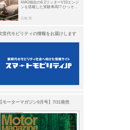
AMG独自の6.2リッターV10エンジ
ンを搭載した実験車両!? ひっそり
生き残っていた「CLK DTM AMG
P900 プロトタイプ」とは
石橋 寛
次世代モビリティの情報をお届けします
【モーターマガジン9月号】7/31発売