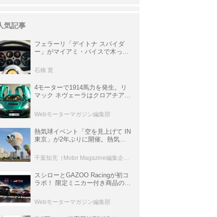
人気記事
フェラーリ「デイトナ スパイダ
ー」がマイアミ・バイスで木っ端
みじんになった後「テスタロッ
サ」に化けた理由
石橋 寛
4モーターで1914馬力を発生。リ
マック ネヴェーラはクロアチア発
のハイパーBEV【スーパーカーク
ロニクル・完全版／115】
Webモーターマガジン編集部
熱気球イベント「空を見上げて IN
東京」が2年ぶりに開催。熱気球
体験搭乗会や模型飛行機づくり教
室などのコンテンツも
千葉知充（Motor Magazine編集企画室）
スシローとGAZOO Racingが初コ
ラボ！ 限定ミニカー付き商品の
他、富士スピードウェイのイベン
ト体験があたる抽選企画などを展
Webモーターマガジン編集部
開