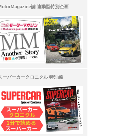
MotorMagazine誌 連動型特別企画
スーパーカークロニクル 特別編