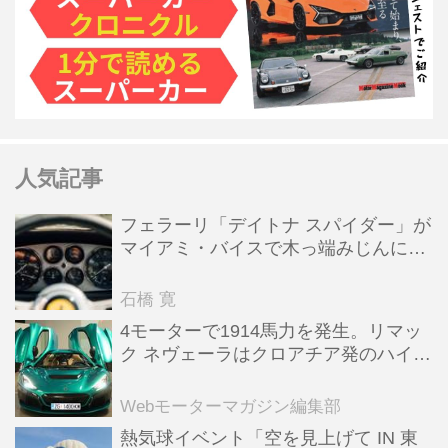
人気記事
フェラーリ「デイトナ スパイダー」が
マイアミ・バイスで木っ端みじんにな
った後「テスタロッサ」に化けた理由
石橋 寛
4モーターで1914馬力を発生。リマッ
ク ネヴェーラはクロアチア発のハイパ
ーBEV【スーパーカークロニクル・完
全版／115】
Webモーターマガジン編集部
熱気球イベント「空を見上げて IN 東