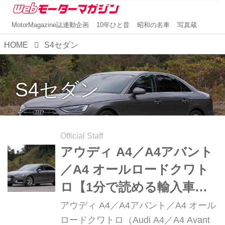
MotorMagazine誌連動企画
10年ひと昔
昭和の名車
写真蔵
HOME
S4セダン
S4セダン
Official Staff
アウディ A4／A4アバント
／A4 オールロードクワト
ロ【1分で読める輸入車解
説／2024年現行モデル】
アウディ A4／A4アバント／A4 オール
ロードクワトロ（Audi A4／A4 Avant