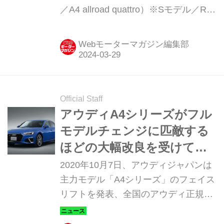
／A4 allroad quattro）※Sモデル／RS
モデル含む現行モデル発表日：2016年
2月8日車両価格：563万円〜1316万円
Webモーターマガジン編集部
Official Staff
アウディA4シリーズがフル
モデルチェンジに匹敵する
ほどの大幅改良を受けて登
場
2020年10月7日、アウディジャパンは
主力モデル「A4シリーズ」のフェイス
リフトを発表、全国のアウディ正規デ
ィーラーで発売を開始した。今回の改
良は、A4セダン、A4アバント、S4セ