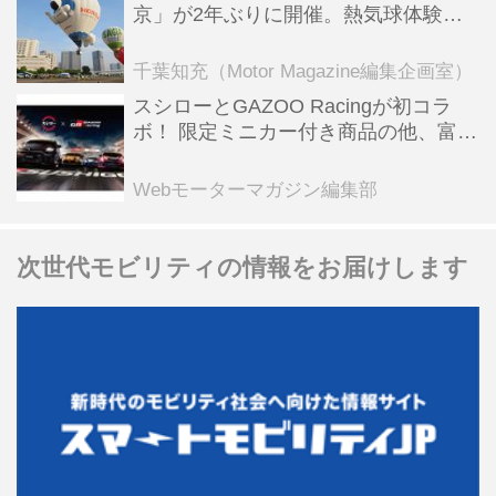
京」が2年ぶりに開催。熱気球体験搭
乗会や模型飛行機づくり教室などのコ
ンテンツも
千葉知充（Motor Magazine編集企画室）
スシローとGAZOO Racingが初コラ
ボ！ 限定ミニカー付き商品の他、富士
スピードウェイのイベント体験があた
る抽選企画などを展開
Webモーターマガジン編集部
次世代モビリティの情報をお届けします