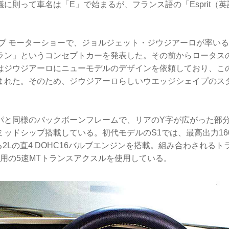
に則って車名は「E」で始まるが、フランス語の「Esprit（英語の
。
ネーブ モーターショーで、ジョルジェット・ジウジアーロが率い
ラン」というコンセプトカーを発表した。その前からロータス
はジウジアーロにニューモデルのデザインを依頼しており、こ
まれた。そのため、ジウジアーロらしいウエッジシェイプのス
パと同様のバックボーンフレームで、リアのY字が広がった部
ッドシップ搭載している。初代モデルのS1では、最高出力16
生する2Lの直4 DOHC16バルブエンジンを搭載。組み合わされる
M用の5速MTトランスアクスルを使用している。