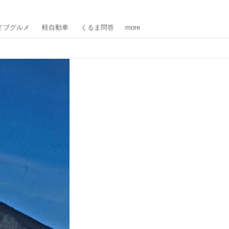
イブグルメ
軽自動車
くるま問答
more