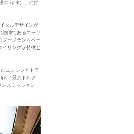
Spirit）」に由
るイタルデザインが
の総帥であるコーリ
のブーメランをベー
タイリングが特徴と
分にエンジンとトラ
0ps／最大トルク
トランスミッション