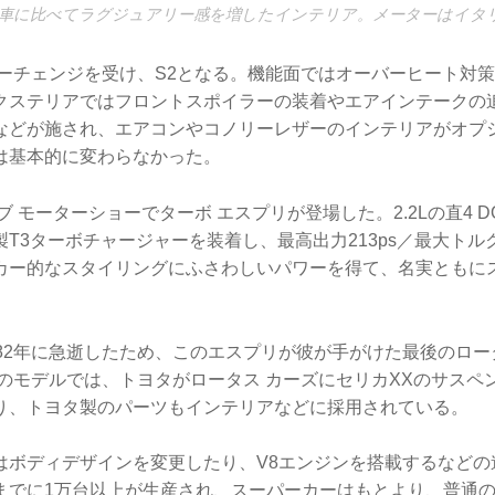
車に比べてラグジュアリー感を増したインテリア。メーターはイタ
イナーチェンジを受け、S2となる。機能面ではオーバーヒート対
クステリアではフロントスポイラーの装着やエアインテークの
などが施され、エアコンやコノリーレザーのインテリアがオプ
は基本的に変わらなかった。
ブ モーターショーでターボ エスプリが登場した。2.2Lの直4 D
T3ターボチャージャーを装着し、最高出力213ps／最大トルク2
カー的なスタイリングにふさわしいパワーを得て、名実ともに
982年に急逝したため、このエスプリが彼が手がけた最後のロ
降のモデルでは、トヨタがロータス カーズにセリカXXのサスペ
り、トヨタ製のパーツもインテリアなどに採用されている。
はボディデザインを変更したり、V8エンジンを搭載するなどの進
までに1万台以上が生産され、スーパーカーはもとより、普通