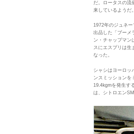
だ。ロータスの流儀
来しているようだ
1972年のジュ
出品した「ブーメ
ン・チャップマン
スにエスプリは生
なった。
シャシはヨーロッ
ンスミッションをミ
19.4kgmを発
は、シトロエンS