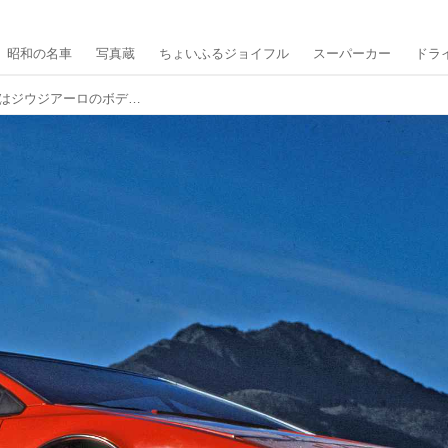
昭和の名車
写真蔵
ちょいふるジョイフル
スーパーカー
ドラ
【スーパーカー年代記 025】エスプリはジウジアーロのボディをまとった最後のチャップマン謹製ロータスだった