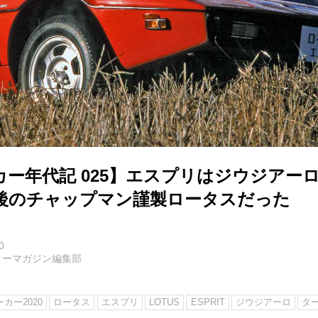
カー年代記 025】エスプリはジウジアー
後のチャップマン謹製ロータスだった
0
ターマガジン編集部
カー2020
ロータス
エスプリ
LOTUS
ESPRIT
ジウジアーロ
タ