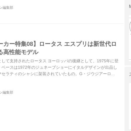
ジン編集部
ーカー特集08】ロータス エスプリは新世代ロ
る高性能モデル
して支持されたロータス ヨーロッパの後継として、1975年に登
ベースは1972年のジュネーブショーにイタルデザインが出品し
マセラティのシャシに架装されていたもの。G・ジウジアーロが
瞭然なウエッジシェイプで、スーパーカー的なスタイリングとな
ジン編集部