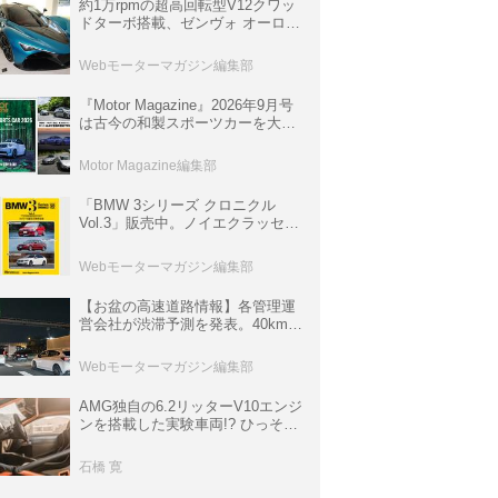
約1万rpmの超高回転型V12クワッ
ドターボ搭載、ゼンヴォ オーロラ
は100台限定、デンマーク発のハ
イパーカー【スーパーカークロニ
Webモーターマガジン編集部
クル・完全版／116】
『Motor Magazine』2026年9月号
は古今の和製スポーツカーを大特
集。欧州スポーツ＆スーパーカー
情報も満載
Motor Magazine編集部
「BMW 3シリーズ クロニクル
Vol.3」販売中。ノイエクラッセか
ら3シリーズへ、誕生50周年記念
ムック
Webモーターマガジン編集部
【お盆の高速道路情報】各管理運
営会社が渋滞予測を発表。40km以
上の渋滞を予測されている道が複
数ある
Webモーターマガジン編集部
AMG独自の6.2リッターV10エンジ
ンを搭載した実験車両!? ひっそり
生き残っていた「CLK DTM AMG
P900 プロトタイプ」とは
石橋 寛