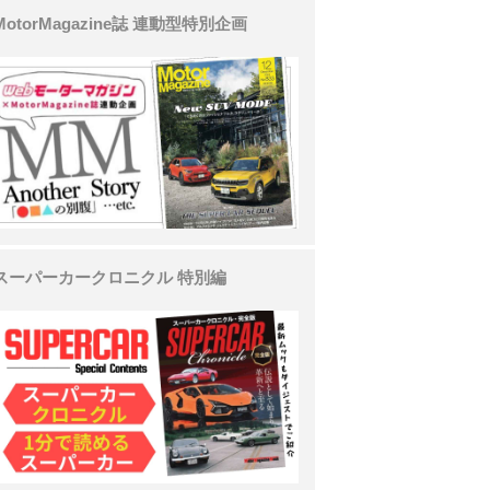
MotorMagazine誌 連動型特別企画
スーパーカークロニクル 特別編