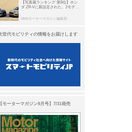
【写真蔵ランキング 第9位】ホン
ダ ZR-Vに新設定された、2モデル
の特別仕様車「クロスツーリン
グ」と「ブラックスタイル」
Webモーターマガジン編集部
次世代モビリティの情報をお届けします
【モーターマガジン9月号】7/31発売