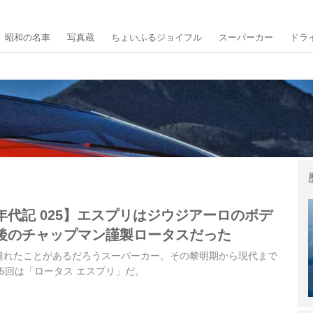
昭和の名車
写真蔵
ちょいふるジョイフル
スーパーカー
ドラ
代記 025】エスプリはジウジアーロのボデ
後のチャップマン謹製ロータスだった
憧れたことがあるだろうスーパーカー。その黎明期から現代まで
5回は「ロータス エスプリ」だ。