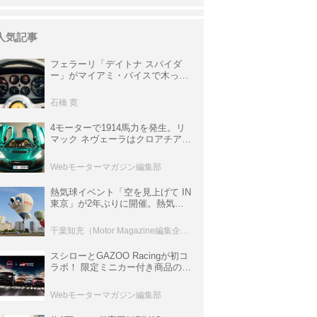
人気記事
フェラーリ「デイトナ スパイダ
ー」がマイアミ・バイスで木っ端
みじんになった後「テスタロッ
サ」に化けた理由
石橋 寛
4モーターで1914馬力を発生。リ
マック ネヴェーラはクロアチア発
のハイパーBEV【スーパーカーク
ロニクル・完全版／115】
Webモーターマガジン編集部
熱気球イベント「空を見上げて IN
東京」が2年ぶりに開催。熱気球
体験搭乗会や模型飛行機づくり教
室などのコンテンツも
千葉知充（Motor Magazine編集企画室）
スシローとGAZOO Racingが初コ
ラボ！ 限定ミニカー付き商品の
他、富士スピードウェイのイベン
ト体験があたる抽選企画などを展
Webモーターマガジン編集部
開