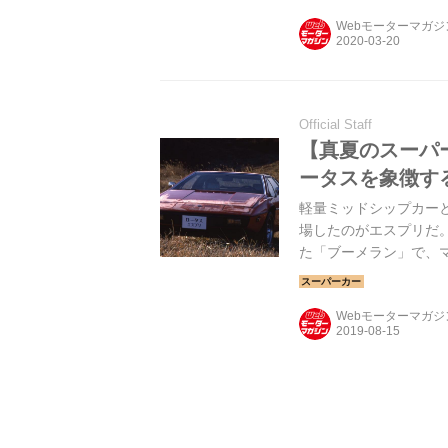
Webモーターマガ
Official Staff
【真夏のスーパ
ータスを象徴す
軽量ミッドシップカーと
場したのがエスプリだ。
た「ブーメラン」で、
手がけていたのが一目
った。
Webモーターマガ