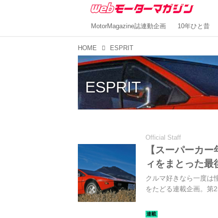
MotorMagazine誌連動企画
10年ひと昔
HOME
ESPRIT
ESPRIT
Official Staff
【スーパーカー年
ィをまとった最
クルマ好きなら一度は
をたどる連載企画。第2