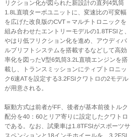
リクション化が図られた新設計の直列4気筒
1.8L直噴ターボユニットに、変速比の可変幅
を広げた改良版のCVT＝マルチトロニックを
組み合わせたエントリーモデルの1.8TFSIと、
やはり低フリクション化を進め、アウディバ
ルブリフトシステムを搭載するなどして高効
率化を図ったV型6気筒3.2L直噴エンジンを搭
載し、トランスミッションにティプトロニッ
ク6速ATを設定する3.2FSIクワトロの2モデル
が用意される。
駆動方式は前者がFF、後者が基本前後トルク
配分を40：60とリア寄りに設定したクワトロ
である。なお、試乗車は1.8TFSIがスポーツサ
スペンションと18インチホイールを、3.2FSI