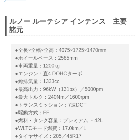
ルノー ルーテシア インテンス 主要
諸元
●全長×全幅×全高：4075×1725×1470mm
●ホイールベース：2585mm
●車両重量：1200kg
●エンジン：直4 DOHCターボ
●総排気量：1333cc
●最高出力：96kW（131ps）／5000pm
●最大トルク：240Nm／1600rpm
●トランスミッション：7速DCT
●駆動方式：FF
●燃料・タンク容量：プレミアム ・42L
●WLTCモード燃費：17.0km／L
●タイヤサイズ：205／45R17