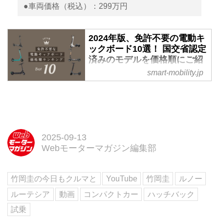
●車両価格（税込）：299万円
2024年版、免許不要の電動キ
ックボード10選！ 国交省認定
済みのモデルを価格順にご紹
介 - スマートモビリティJP
smart-mobility.jp
2023年にスマートモビリティJP
で取り扱った免許不要の電動キッ
クボード（特定小型原動機付自転
車規格）をひとつの記事に凝縮。
エントリーモデルから順に紹介す
2025-09-13
るので、気になるモデルの詳細は
Webモーターマガジン編集部
各製品の写真をクリックして詳細
を確認してほしい。
竹岡圭の今日もクルマと
YouTube
竹岡圭
ルノー
ルーテシア
動画
コンパクトカー
ハッチバック
試乗