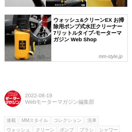
ウォッシュ&クリーンEX お掃
除用ポンプ式水圧クリーナー
7リットルタイプ-モーターマ
ガジン Web Shop
■お届けについて
mm-style.jp
こちらの商品は、メーカー在庫品
のため3〜5日営業日で発送予定で
す。
※メーカー欠品の場合は、上記日
程での発送ができません。予めご
2022-08-19
了承ください。
Webモーターマガジン編集部
■水圧を高め放水するポンプ式ク
リーナー。
■5種類の水流を放つシャワーヘッ
連載
MMスタイル
コレクション
洗車
ドとブラシが付属。
ウォッシュ
クリーン
ポンプ
ブラシ
シャワー
■タンク容量は7リットル、ご家庭