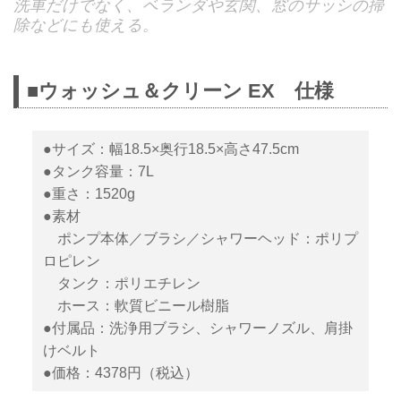
洗車だけでなく、ベランダや玄関、窓のサッシの掃
除などにも使える。
■ウォッシュ＆クリーン EX 仕様
●サイズ：幅18.5×奥行18.5×高さ47.5cm
●タンク容量：7L
●重さ：1520g
●素材
ポンプ本体／ブラシ／シャワーヘッド：ポリプ
ロピレン
タンク：ポリエチレン
ホース：軟質ビニール樹脂
●付属品：洗浄用ブラシ、シャワーノズル、肩掛
けベルト
●価格：4378円（税込）