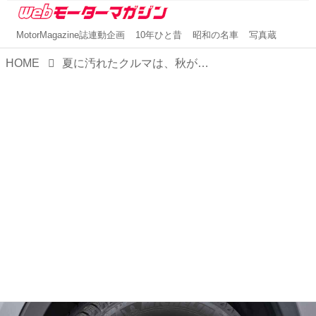
MotorMagazine誌連動企画
10年ひと昔
昭和の名車
写真蔵
HOME
夏に汚れたクルマは、秋が来る前に「ウォッシュ＆クリーン EX」でキレイにしておきたい！【MMスタイル コレクション】