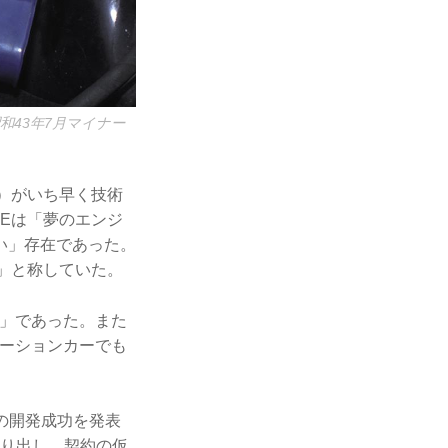
和43年7月マイナー
）がいち早く技術
REは「夢のエンジ
い」存在であった。
」と称していた。
ル」であった。また
レーションカーでも
の開発成功を発表
乗り出し、契約の仮