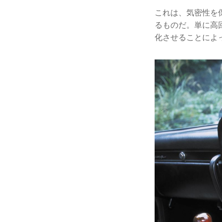
これは、気密性を
るものだ。単に高
化させることによ