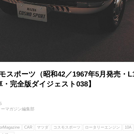
モスポーツ（昭和42／1967年5月発売・L
車・完全版ダイジェスト038】
5
ターマガジン編集部
rMagazine
CAR
マツダ
コスモスポーツ
ロータリーエンジン
10A