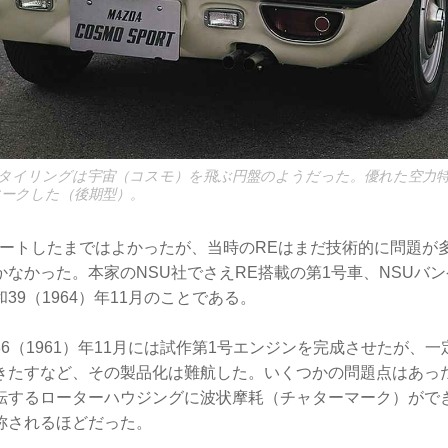
タイリングは宇宙（コスモ）を飛ぶ円盤のようだった。優れた空力特
をマークした（後期型）。
タートしたまではよかったが、当時のREはまだ技術的に問題が
なかった。本家のNSU社でさえRE搭載の第1号車、NSUバ
39（1964）年11月のことである。
6（1961）年11月には試作第1号エンジンを完成させたが、
きたすなど、その製品化は難航した。いくつかの問題点はあっ
転するローターハウジングに波状摩耗（チャターマーク）がで
称されるほどだった。