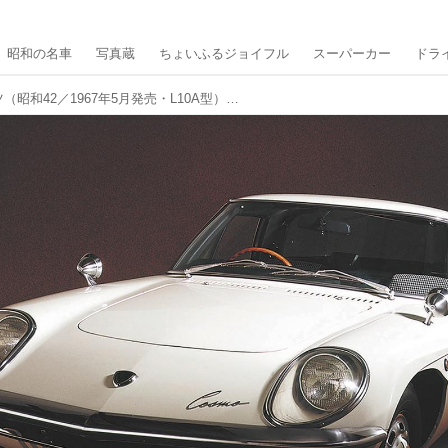
昭和の名車
写真蔵
ちょいふるジョイフル
スーパーカー
ドラ
マツダ コスモスポーツ（昭和42／1967年5月発売・L10A型） 【昭和の名車・完全版ダイジェスト038】