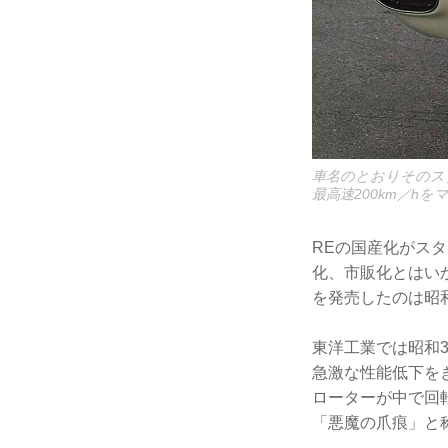
車名のとおりそのス
最高速200km／h
REの国産化がス
化、市販化とはいか
を発売したのは昭和
東洋工業では昭和3
急激な性能低下を
ローターが中で回
「悪魔の爪痕」と