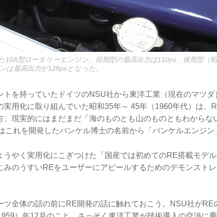
10A型ロータリーエンジン。前期型の最高出力は110ps、後期型（昭
は最高出力が128psとなった。
ントを持っていたドイツのNSU社から東洋工業（現在のマツダ
実用化に取り組んでいた昭和35年～ 45年（1960年代）は、
方、現実的にはまだまだ「海のものとも山のものともわからな
ではこれを開発したバンケル博士の名前から「バンケルエンジン
ようやく実用化にこぎつけた「国産では初めてのRE搭載モデ
じみのうすいREをユーザーにアピールするためのデモンスト
ーツ全体の話の前にRE開発の話に触れておこう。NSU社がRE
1959）年12月のこと。さっそく東洋工業が技術導入の交渉に