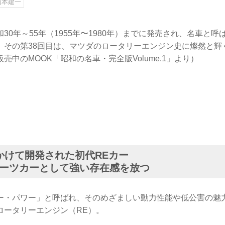
山本建一
30年～55年（1955年〜1980年）までに発売され、名車と
。その第38回目は、マツダのロータリーエンジン史に燦然と輝
売中のMOOK「昭和の名車・完全版Volume.1」より）
かけて開発された初代REカー
ーツカーとして強い存在感を放つ
ー・パワー」と呼ばれ、そのめざましい動力性能や低公害の魅
ロータリーエンジン（RE）。