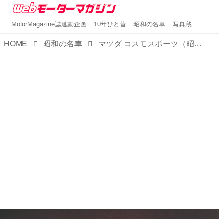
MotorMagazine誌連動企画
10年ひと昔
昭和の名車
写真蔵
HOME
昭和の名車
マツダ コスモスポーツ（昭和42／1967年5月発売・L10A型） 【昭和の名車・完全版ダイジェスト038】