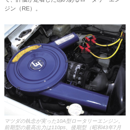
ジン（RE）。
マツダの執念が実った10A型ロータリーエンジン。
前期型の最高出力は110ps、後期型（昭和43年7月