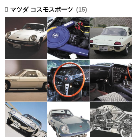
ら昭和55（1980）年に登場した
マツダ コスモスポーツ
15
名車を解説。
試し読み
＜内容紹介＞
現在、40- 60代、そして70代の
「昭和」を生きてきたクルマ好き
の読者諸兄に贈る、珠玉の名車ア
ルバム。
コンセプトは「昭和の時代を駆け
抜けた名車を今再び、振り返
る」---。
ベースは2020年に発行した『昭
和の名車大全集 上/下巻』。これ
を元に新たに...