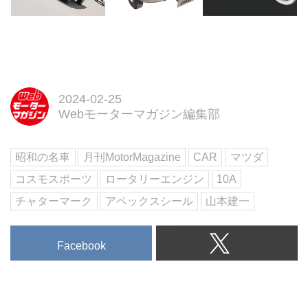
2024-02-25
Webモーターマガジン編集部
昭和の名車
月刊MotorMagazine
CAR
マツダ
コスモスポーツ
ロータリーエンジン
10A
チャターマーク
アペックスシール
山本建一
Facebook