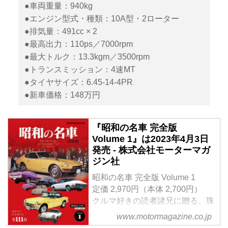
●車両重量：940kg
●エンジン型式・種類：10A型・2ローター
●排気量：491cc × 2
●最高出力：110ps／7000rpm
●最大トルク：13.3kgm／3500rpm
●トランスミッション：4速MT
●タイヤサイズ：6.45-14-4PR
●新車価格：148万円
『昭和の名車 完全版
Volume 1』は2023年4月3日
発売 - 株式会社モーターマガ
ジン社
昭和の名車 完全版 Volume 1
定価 2,970円（本体 2,700円）
クルマ好きの読者諸兄に贈る、珠
玉の名車アルバム。
www.motormagazine.co.jp
Vol.1では、昭和30（1955）年か