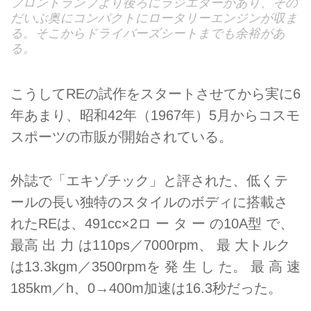
フロントランプより後ろにラジエターがあり、その
だいぶ奥にコンパクトにロータリーエンジンが収ま
る。そこからドライバーズシートまでも余裕があ
る。
こうしてREの試作をスタートさせてから実に6
年あまり、昭和42年（1967年）5月からコスモ
スポーツの市販が開始されている。
外誌で「エキゾチック」と評された、低くテ
ールの長い独特のスタイルのボディに搭載さ
れたREは、491cc×2ロ ー タ ー の10A型 で、
最高 出 力 は110ps／7000rpm、 最 大トルク
は13.3kgm／3500rpmを 発 生 し た。 最 高 速
185km／h、0→400m加速は16.3秒だった。