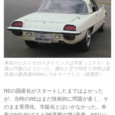
車名のとおりそのスタイリングは宇宙（コスモ）を
飛ぶ円盤のようだった。優れた空力特性で当時は超
高速の最高速200km／hをマークした（後期型）。
REの国産化がスタートしたまではよかった
が、当時のREはまだ技術的に問題が多く、そ
のまま実用化、市販化とはいかなかった。本
家のNSU社でさえRE搭載の第1号車、NSUバ