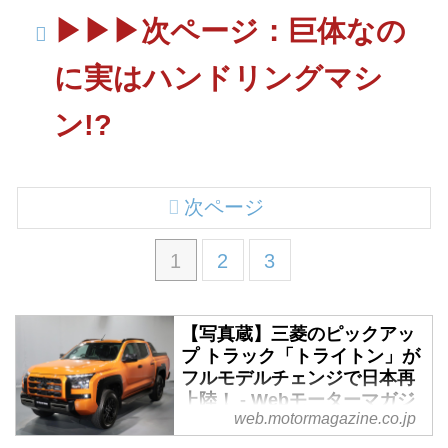
▶▶▶次ページ：巨体なの
に実はハンドリングマシ
ン!?
次ページ
1
2
3
【写真蔵】三菱のピックアッ
プ トラック「トライトン」が
フルモデルチェンジで日本再
上陸！ - Webモーターマガジ
web.motormagazine.co.jp
ン