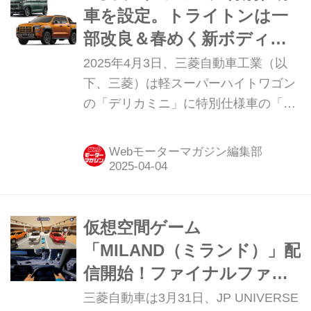
車を設定。トライトンは一
部改良＆春めく新ボディ色
を追加
2025年4月3日、三菱自動車工業（以
下、三菱）は軽スーパーハイトワゴン
の「デリカミニ」に特別仕様車の「T
プレミアム リミテッドエディション」
と「Ｇプレミアム リミテッドエディシ
Webモーターマガジン編集部
ョン」を設定。また、1トン ピックア
ップトラックの「トライトン」の一部
改良も併せて発表された。
仮想空間ゲーム
「MILAND（ミランド）」配
信開始！ファイナルファン
タジーを手がけた田畑端氏
三菱自動車は3月31日、JP UNIVERSE