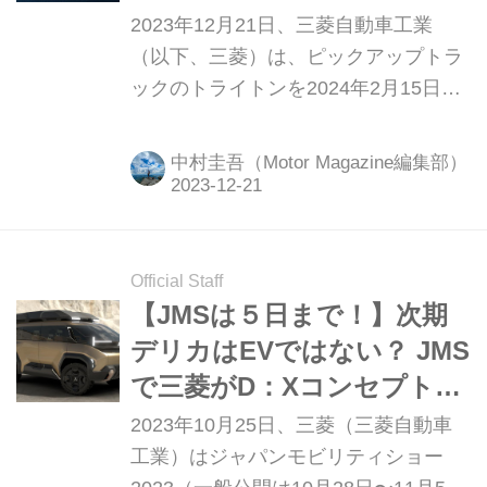
DNAも感じるピックアップ
2023年12月21日、三菱自動車工業
トラックに人気の予感
（以下、三菱）は、ピックアップトラ
ックのトライトンを2024年2月15日よ
り販売すると発表しました。先行して
行われた商品説明会に参加すると、こ
中村圭吾（Motor Magazine編集部）
のトライトンはパジェロやランサーエ
ボリューションのDNAを感じさせる技
術を搭載し、三菱伝統のスポーツグレ
ード「GSR」の名を復活させるなど、
Official Staff
とっても三菱らしいクルマだというこ
【JMSは５日まで！】次期
とがわかりました。
デリカはEVではない？ JMS
で三菱がD：Xコンセプトを
公開するとともに、電動小
2023年10月25日、三菱（三菱自動車
型オフロードモビリティも
工業）はジャパンモビリティショー