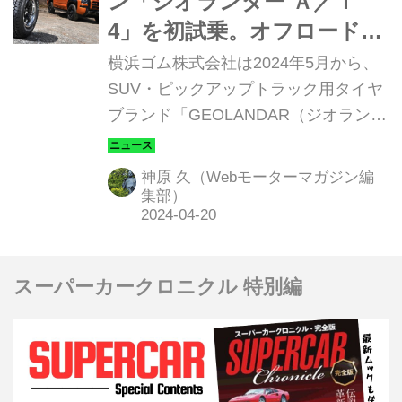
ン「ジオランダー Ａ／Ｔ
た。
4」を初試乗。オフロード志
向のイケメンぶりとオール
横浜ゴム株式会社は2024年5月から、
シーズンの快適・安心を極
SUV・ピックアップトラック用タイヤ
ブランド「GEOLANDAR（ジオランダ
めた才色兼備クンだった
ー）」の新商品「GEOLANDAR
A/T4（ジオランダー・エイティフォ
神原 久（Webモーターマガジン編
ー）」を全世界で販売開始。新しいス
集部）
タンダードオールテレーンとして、見
た目から機能性まで、大幅なグレード
アップが図られているようです。さっ
スーパーカークロニクル 特別編
そく、その本領を確かめてきました。