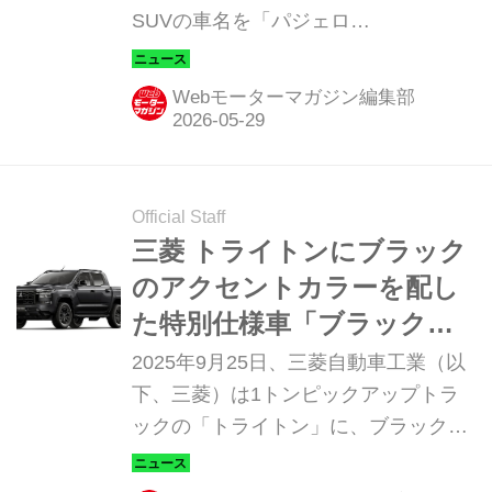
SUVの車名を「パジェロ
（PAJERO）」に決定し、同年秋に世
界初公開すると発表した。
Webモーターマガジン編集部
Official Staff
三菱 トライトンにブラック
のアクセントカラーを配し
た特別仕様車「ブラックエ
ディション」を設定
2025年9月25日、三菱自動車工業（以
下、三菱）は1トンピックアップトラ
ックの「トライトン」に、ブラックの
アクセントカラーを外装の要所に配し
た特別仕様車「ブラックエディション