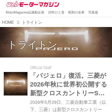
MotorMagazine誌連動企画
10年ひと昔
昭和の名車
写真蔵
HOME
トライトン
トライトン
Official Staff
「パジェロ」復活。三菱が
2026年秋に世界初公開する
新型クロスカントリーSUV
の名称を公表
2026年5月29日、三菱自動車工業（以
下、三菱）は新型クロスカントリー