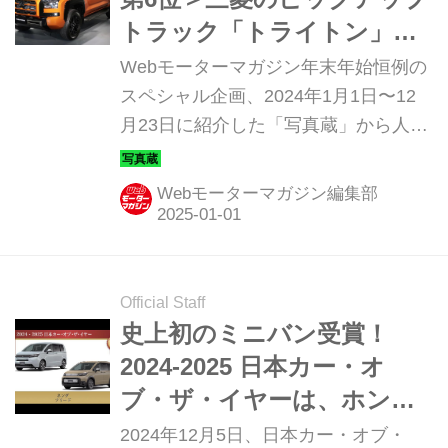
トラック「トライトン」が
フルモデルチェンジで日本
Webモーターマガジン年末年始恒例の
再上陸！
スペシャル企画、2024年1月1日〜12
月23日に紹介した「写真蔵」から人気
の高かったモデルのトップ10をカウン
トダウン形式で紹介しよう。第6位
Webモーターマガジン編集部
は、三菱が12年ぶりに日本に導入した
ピックアップ トラックの「トライト
ン」。だ。（2024年1月20日公開・一
部修正）
Official Staff
史上初のミニバン受賞！
2024-2025 日本カー・オ
ブ・ザ・イヤーは、ホンダ
「 フリード」に決定
2024年12月5日、日本カー・オブ・