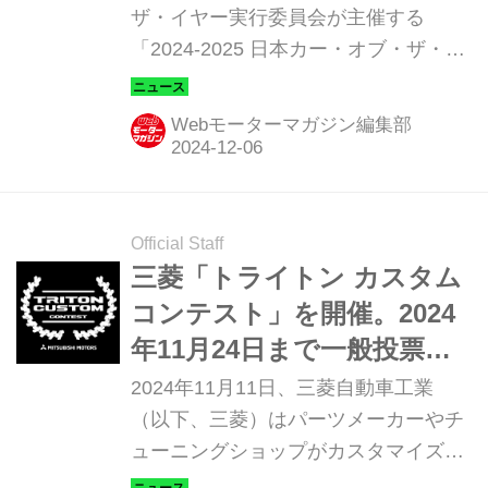
ザ・イヤー実行委員会が主催する
「2024-2025 日本カー・オブ・ザ・イ
ヤー」が発表され、この1年を代表す
るイヤーカーには、ホンダ フリードが
Webモーターマガジン編集部
選ばれた。
Official Staff
三菱「トライトン カスタム
コンテスト」を開催。2024
年11月24日まで一般投票を
実施
2024年11月11日、三菱自動車工業
（以下、三菱）はパーツメーカーやチ
ューニングショップがカスタマイズし
たトライトンを一般投票で人気度を競