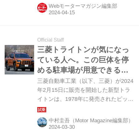
Webモーターマガジン編集部
Official Staff
三菱トライトンが気になっ
ている人へ。この巨体を停
める駐車場が用意できるな
らおすすめしたい理由。
三菱自動車工業（以下、三菱）が2024
【試乗】
年2月15日に販売を開始した新型トラ
イトンは、1978年に発売されたピック
アップトラック「フォルテ」をルーツ
とするモデルとして、世界約150ヵ国
中村圭吾（Motor Magazine編集部）
で販売されてきた世界戦略車です。こ
の新型は「新世代のピックアップトラ