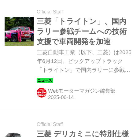
Official Staff
三菱「トライトン」、国内
ラリー参戦チームへの技術
支援で車両開発を加速
三菱自動車工業（以下、三菱）は2025
年6月12日、ピックアップトラック
「トライトン」で国内ラリーに参戦す
る「圭rallyproject」と「FLEX SHOW
AIKAWA Racing with TOYO TIRES」
Webモーターマガジン編集部
の2チームに対し、参戦サポートと技
術支援を行うことを発表した。
Official Staff
三菱 デリカミニに特別仕様