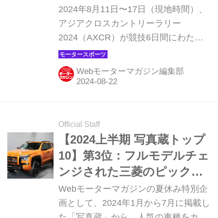
合5位、チャヤポン・ヨータ
2024年8月11日〜17日（現地時間）、
ーは首位快走もリタイア
アジアクロスカントリーラリー
2024（AXCR）が競技6日間にわたり
タイで開催され、T1仕様（市販改造ク
ラス）のトライトン4台で参戦した
Webモーターマガジン編集部
「チーム三菱ラリーアート」は田口勝
彦が15時間34分52秒で総合5位に入賞
した。チャヤポン・ヨーターは首位を
快調に走行していたものの、5日目の
Official Staff
レグ5で無念のリタイアとなった。優
【2024上半期 写真蔵トップ
勝は7度目の挑戦で悲願を達成したト
10】第3位：フルモデルチェ
ヨタGRタイランドのマーナ・ポーン
ンジされた三菱のピックア
シリチョードだった。
ップ トラック「トライト
Webモーターマガジンの夏休み特別企
ン」
画として、2024年1月から7月に掲載し
た「写真蔵」から、人気の車種をカウ