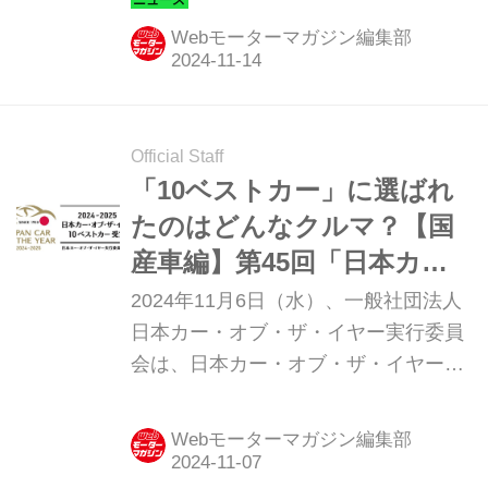
う「トライトン カスタムコンテスト」
Webモーターマガジン編集部
を11月24日（日）まで実施中だ。
Official Staff
「10ベストカー」に選ばれ
たのはどんなクルマ？【国
産車編】第45回「日本カ
ー・オブ・ザ・イヤー 2024-
2024年11月6日（水）、一般社団法人
2025」最終選考会進出車た
日本カー・オブ・ザ・イヤー実行委員
会は、日本カー・オブ・ザ・イヤー
ちの素顔が知りたい
2024-2025 の最終選考会に進出する上
位10台の「10ベストカー」を発表しま
Webモーターマガジン編集部
した。Webモーターマガジンのアーカ