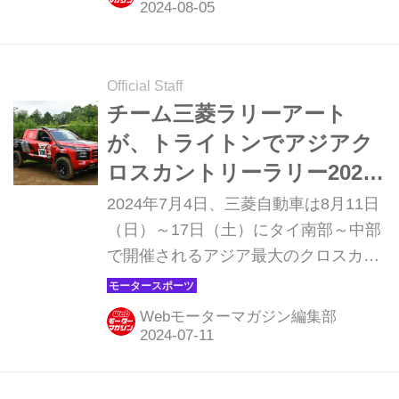
イルを変える力を秘めています。まず
は見た目から独特の個性を主張する、
三菱トライトンから。
（MotorMagazine8月号より再構成）
Official Staff
チーム三菱ラリーアート
が、トライトンでアジアク
ロスカントリーラリー2024
に参戦。トヨタと一騎討ち
2024年7月4日、三菱自動車は8月11日
か！？
（日）～17日（土）にタイ南部～中部
で開催されるアジア最大のクロスカン
トリーラリー「アジアクロスカントリ
ーラリー（AXCR）」に、新型トライ
Webモーターマガジン編集部
トンで参戦するチーム体制を発表し
た。また当日はオートランド千葉のダ
ートトライアルコースにテストカーを