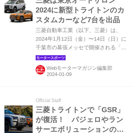
三菱は東京オートサロン
2024に新型トライトンのカ
スタムカーなど7台を出品
三菱自動車工業（以下、三菱）は、
2024年1月12日（金）〜14日（日）に
千葉市の幕張メッセで開催される「東
京オートサロン 2024（以下、TAS）」
に、同年2月に発売を予定している新
Webモーターマガジン編集部
型トライトンを中心に、合計7台を参
考出品する。
Official Staff
三菱トライトンで「GSR」
が復活！ パジェロやラン
サーエボリューションの