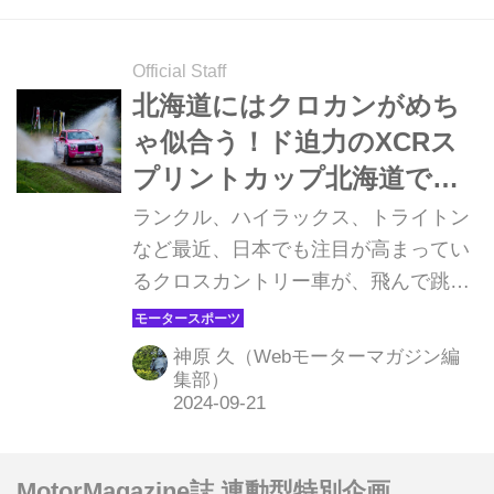
イブスから、それぞれがどんなクルマ
なのか・・・まずは国産車6台からチ
ェックしてみよう！（掲載はノミネー
Official Staff
ト順）
北海道にはクロカンがめち
ゃ似合う！ド迫力のXCRス
プリントカップ北海道で、
竹岡圭さん×三菱トライトン
ランクル、ハイラックス、トライトン
を応援して来ました【スタ
など最近、日本でも注目が高まってい
るクロスカントリー車が、飛んで跳ね
ッフブログ】
てぐいぐい曲がる！「XCRスプリント
カップ北海道」を初観戦。乗用車系ラ
神原 久（Webモーターマガジン編
リーイベントとはまたひと味違う、迫
集部）
力満点の激走ぶりはなかなかに見もの
です。（写真：原田 淳 圭rallyproject、
神原 久 Webモーターマガジン編集
MotorMagazine誌 連動型特別企画