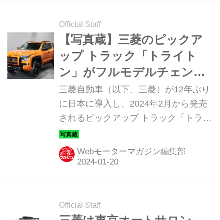
ック」に相応しい快適性や高い走行性
能を持ち、さらに「三菱らしさ」も満
Official Staff
載のモデルとなっていました。
【写真蔵】三菱のピックア
ップ トラック「トライト
ン」がフルモデルチェンジ
で日本再上陸！
三菱自動車（以下、三菱）が12年ぶり
に日本に導入し、2024年2月から発売
されるピックアップ トラック「トライ
トン」。そのディテールを写真で紹介
しよう。
Webモーターマガジン編集部
Official Staff