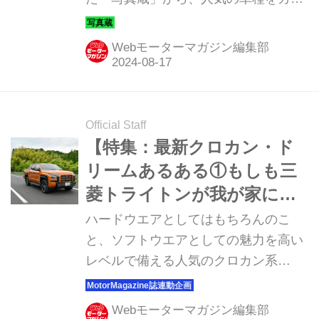
ントダウン形式でプレイバック。第3
位は、フルモデルチェンジされて日本
Webモーターマガジン編集部
再上陸した、三菱 トライトンだ。
Official Staff
【特集：最新クロカン・ド
リームあるある①もしも三
菱トライトンが我が家にや
ってきたら】大柄ボディに
ハードウエアとしてはもちろんのこ
は、大きな夢が詰まってい
と、ソフトウエアとしての魅力を高い
レベルで備える人気のクロカン系
た
SUV3台をテスト。どのモデルも、ガ
レージに収まった瞬間からライフスタ
Webモーターマガジン編集部