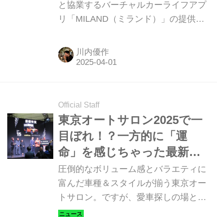
が代表を務めるJP
と協業するバーチャルカーライフアプ
リ「MILAND（ミランド）」の提供を
UNIVERSEと三菱自動車の
開始しました。クルマのある生活をカ
協業によるアプリケーショ
ジュアルに体験できる、かつてないコ
ン
川内優作
ミュニケーションツールとなりそうな
予感がするこの新事業について紹介し
ます。
Official Staff
東京オートサロン2025で一
目ぼれ！？一方的に「運
命」を感じちゃった最新カ
スタマイズ4選【スタッフブ
圧倒的なボリューム感とバラエティに
ログ】
富んだ車種＆スタイルが揃う東京オー
トサロン。ですが、愛車探しの場とし
てはあまりにも「情報」が多すぎて、