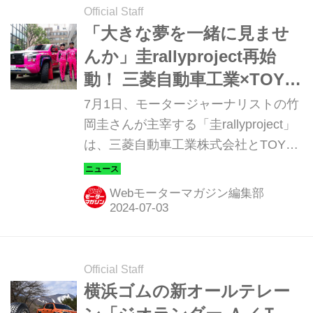
持ち込んで、メディア向けの取材会も
Official Staff
行われた。（写真：伊藤嘉啓、三菱自
「大きな夢を一緒に見ませ
動車） 悪路走破性を大幅に高めたトラ
んか」圭rallyproject再始
イトンで総合優勝を狙う 「AXCR」は
動！ 三菱自動車工業×TOYO
1996年に初開催されて以来、今年で29
TIREのサポートでXCRスプ
7月1日、モータージャーナリストの竹
回を数えるアジア最大のクロスカント
リントカップ北海道に参戦
岡圭さんが主宰する「圭rallyproject」
リーラリー。いわばダカールラリーの
は、三菱自動車工業株式会社とTOYO
アジア版とも言えるイベントだ。コー
TIRE株式会社によるサポートにより、
スは毎年変わるが、近年はタイ...
XCRスプリントカップ北海道第3戦
Webモーターマガジン編集部
「2024 ARK ラリーカムイ」（7月5日
~7日）および第4戦「RALLY
HOKKAIDO」（9月6日〜8日）に参戦
すると発表した。「いつか三菱車でラ
Official Staff
リーがしたい」。竹岡さんの長年あた
横浜ゴムの新オールテレー
ためていた夢が、ついに叶う時が来