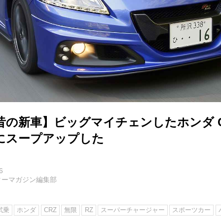
昔の新車】ビッグマイチェンしたホンダ C
にスープアップした
6
ターマガジン編集部
試乗
ホンダ
CRZ
無限
RZ
スーパーチャージャー
スポーツカー