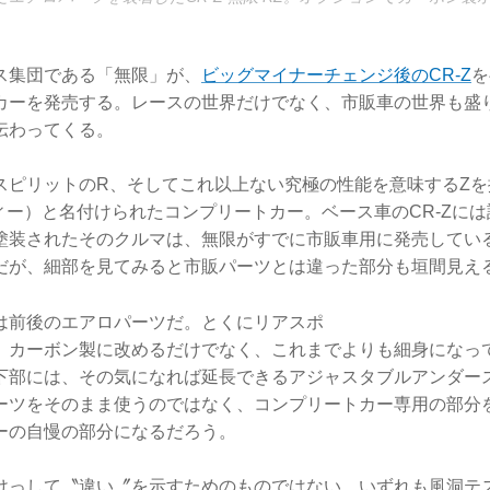
ス集団である「無限」が、
ビッグマイナーチェンジ後のCR-Z
を
カーを発売する。レースの世界だけでなく、市販車の世界も盛
伝わってくる。
スピリットのR、そしてこれ以上ない究極の性能を意味するZを
ズィー）と名付けられたコンプリートカー。ベース車のCR-Zに
塗装されたそのクルマは、無限がすでに市販車用に発売してい
だが、細部を見てみると市販パーツとは違った部分も垣間見え
は前後のエアロパーツだ。とくにリアスポ
、カーボン製に改めるだけでなく、これまでよりも細身になっ
下部には、その気になれば延長できるアジャスタブルアンダー
ーツをそのまま使うのではなく、コンプリートカー専用の部分
ーの自慢の部分になるだろう。
けっして〝違い〞を示すためのものではない。いずれも風洞テ