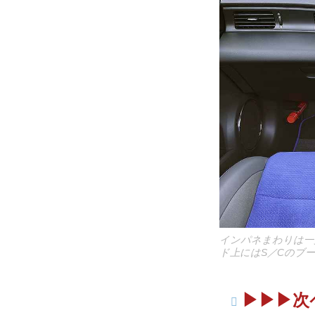
インパネまわりは一
ド上にはS／Cのブ
▶︎▶︎