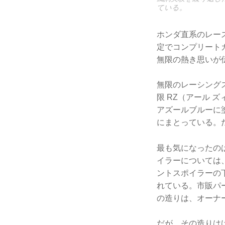
ている。
ホンダ直系のレー
定でコンプリート
無限の熱き思いが
無限のレーシング
限 RZ（アール 
アズールブルーに
にまとっている。
最も気になったの
イラーについては
ントスポイラーの
れている。市販パ
の造りは、オーナ
だが、その造りは