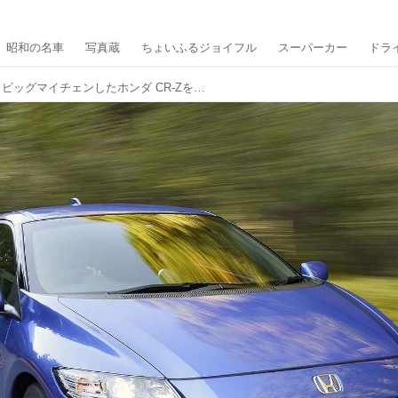
昭和の名車
写真蔵
ちょいふるジョイフル
スーパーカー
ドラ
【10年ひと昔の新車】ビッグマイチェンしたホンダ CR-Zを「無限」がさらにスープアップした