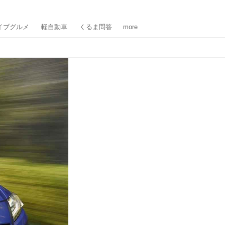
イブグルメ
軽自動車
くるま問答
more