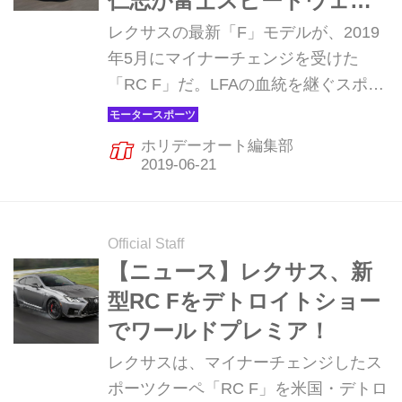
仁志が富士スピードウェイ
で全開試乗！
レクサスの最新「F」モデルが、2019
年5月にマイナーチェンジを受けた
「RC F」だ。LFAの血統を継ぐスポー
ツクーペに、その開発の舞台となって
いる富士スピードウェイで試乗。その
ホリデーオート編集部
進化は果たして…。
Official Staff
【ニュース】レクサス、新
型RC Fをデトロイトショー
でワールドプレミア！
レクサスは、マイナーチェンジしたス
ポーツクーペ「RC F」を米国・デトロ