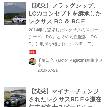
【試乗】フラッグシップ、
LCのコンセプトを継承した
レクサス RC ＆ RC F
2014年に登場したレクサスのスポーツ
クーペ「RC」とその高性能版「RC
F」に改良が施されエクステリア、イ
ンテリア、パフォーマンスなどがアッ
プデートされた。どこがどのように進
千葉知充（Motor Magazine編集企画
化したのだろうか。プレス試乗会から
室）
その印象をレポートする。
【試乗】マイナーチェンジ
されたレクサスRC Fを瀬在