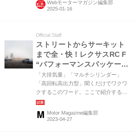
（MotorMagazi...
Webモーターマガジン編集部
ポーツクーペが、いよいよ2025年11月
末をもって生産終了となる。その最終
仕様として設定されたのが、 “Final
Edition”だ。 RCは、この“Final
Official Staff
Edition”にパッケージを統一、
ストリートからサーキット
RC350（搭載エンジン：2GR-FKS型
まで全・快！レクサスRC F
3.5L V6／767万円／最高出力318ps／
“パフォーマンスパッケー
最大トルク380Nm）／RC300h（2AR-
ジ”× ポルシェ718ケイマン
「大排気量」「マルチシリンダー」
FSE型2.5L 直4ハイブリッド／711万／
GT4 RSで味わう大排気量2
「高回転高出力型」聞くだけでワクワ
178＋143ps／最大ト...
クするこのワード。ここで紹介する２
ドアスポーツの熟成【最新
台はそのすべてに当てはまる、いまや
スポーツモデル特集】
数少ない絶滅危惧種の２ドアモデルで
Motor Magazine編集部
ある。見た目がカッコ良いだけじゃな
く、運転して最高に気持ち良い、この