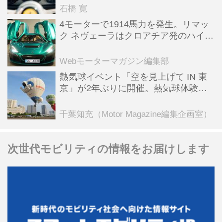
石橋 寛
4モーターで1914馬力を発生。リマッ
ク ネヴェーラはクロアチア発のハイパ
ーBEV【スーパーカークロニクル・完
全版／115】
Webモーターマガジン編集部
熱気球イベント「空を見上げて IN 東
京」が2年ぶりに開催。熱気球体験搭
乗会や模型飛行機づくり教室などのコ
ンテンツも
千葉知充（Motor Magazine編集企画室）
次世代モビリティの情報をお届けします