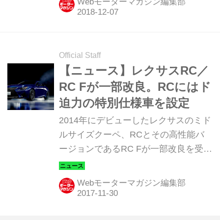
Webモーターマガジン編集部
像を公開した。
Official Staff
【ニュース】レクサスRC／
RC Fが一部改良。RCにはド
迫力の特別仕様車を設定
2014年にデビューしたレクサスのミド
ルサイズクーペ、RCとその高性能バ
ージョンであるRC Fが一部改良を受け
た。また、それと同時に内外装をブラ
ック基調で精悍に仕上げた特別仕様車
Webモーターマガジン編集部
が設定されている。