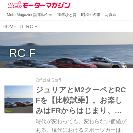
MotorMagazine誌連動企画
10年ひと昔
昭和の名車
写真蔵
HOME
RC F
RC F
Official Staff
ジュリアとM2クーペとRC
Fを【比較試乗】。お楽し
みはFRからはじまり、高
揚感か官能性か精緻さかい
時代が変わっても、変わらない価値が
ずれかに至る
ある。現代におけるスポーツカーは、