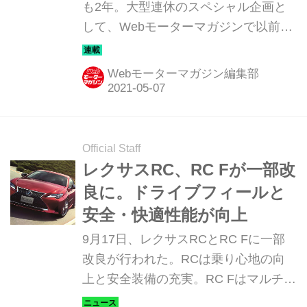
も2年。大型連休のスペシャル企画と
して、Webモーターマガジンで以前に
連載した「平成スポーツカー図鑑」か
ら、人気のあったモデルTop10をカウ
Webモーターマガジン編集部
ントダウン方式で紹介しよう。第2位
は、レクサス RC Fだ。
Official Staff
レクサスRC、RC Fが一部改
良に。ドライブフィールと
安全・快適性能が向上
9月17日、レクサスRCとRC Fに一部
改良が行われた。RCは乗り心地の向
上と安全装備の充実。RC Fはマルチメ
ディア対応の利便性の向上が図られ