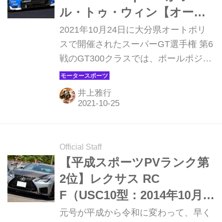
ル・トゥ・ウィン【オート
ポリス】
2021年10月24日に大分県オートポリ
スで開催されたスーパーGT選手権 第6
戦のGT300クラスでは、ポールポジシ
ョンからスタートした TOYOTA GR
SPORT PRIUS PHV apr GTが2016年
井上雅行
以来となるプリウスの勝利をポール・
トゥ・ウィンで達成した。（写真提
供：GTA）
Official Staff
【平成スポーツPVランク第
2位】レクサス RC
F（USC10型：2014年10月発
売）
元号が平成から令和に変わって、早く