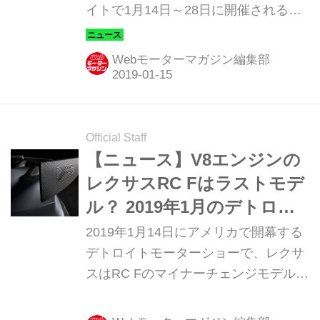
イトで1月14日～28日に開催される
2019年北米国際自動車ショー（通称：
デトロイトショー）で世界初公開す
Webモーターマガジン編集部
る。
Official Staff
【ニュース】V8エンジンの
レクサスRC Fはラストモデ
ル？ 2019年1月のデトロイ
トショーでマイチェン
2019年1月14日にアメリカで開幕する
デトロイトモーターショーで、レクサ
スはRC Fのマイナーチェンジモデルを
出展すると発表。これと同時に、カー
ボン製と思われるリアスポイラーの画