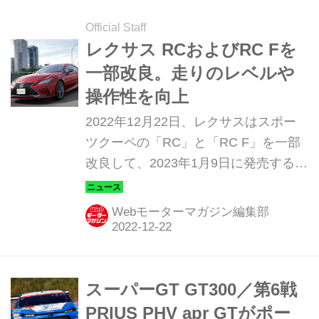
2台の魅力を存分に味わう。（Motor
Magazine 2023年4月号より）
Official Staff
レクサス RCおよびRC Fを
一部改良。走りのレベルや
操作性を向上
2022年12月22日、レクサスはスポー
ツクーペの「RC」と「RC F」を一部
改良して、2023年1月9日に発売すると
発表した。
Webモーターマガジン編集部
スーパーGT GT300／第6戦
PRIUS PHV apr GTがポー