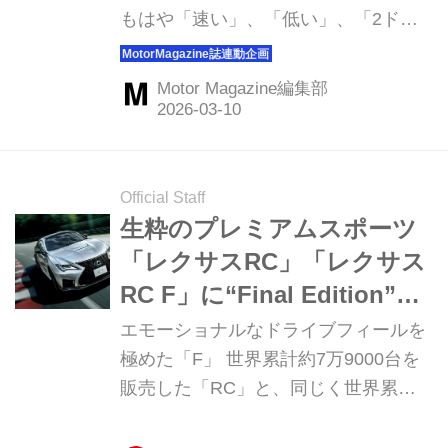
もはや「速い」、「低い」、「2ド
ア」だけでは語れない。求められるの
は、走る歓びと日常性の両立、そして
Motor Magazine編集部
時代との調和。大切なのは、スペック
以上にドライバーの感情を揺さぶるか
どうか。いま一度、スポーツカーの本
質に向き合いたい。フロントに大パワ
Official Staff
ーのエンジンを搭載しリアを駆動す
生粋のプレミアムスポーツ
る、そんなかつての主流だったスポー
「レクサスRC」「レクサス
ツモデルの姿が近年少しずつ変わって
RC F」に“Final Edition”を
きた気がする。そうしたなかでこの3
設定。限定パッケージで有
エモーショナルなドライブフィールを
台は、もはや稀有な存在といえるだろ
終の美を飾る
極めた「F」 世界累計約7万9000台を
う。それも日本・ドイツ・イタリアそ
販売した「RC」と、同じく世界累計1
れぞれの自動車文化や思想をダイレク
万2000台を販売した「RC F」。レク
トに伝えてくれるモデルなのだ。
サス ブランドを代表するプレミアムス