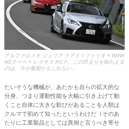
アルファロメオ ジュリア クアドリフォリオ × BMW
M2クーペ × レクサス RC F。この昂まりを味わえる
のは、今が最期かもしれない。
たいそうな機械が、あたかも自らの拡大的な
分身、つまり運動性能を大幅に引き上げて動
くこと自体に大きな歓びがあることを人類は
クルマで初めて知ったというわけだ（そのあ
たりに工業製品としては異例と言うべき寄せ