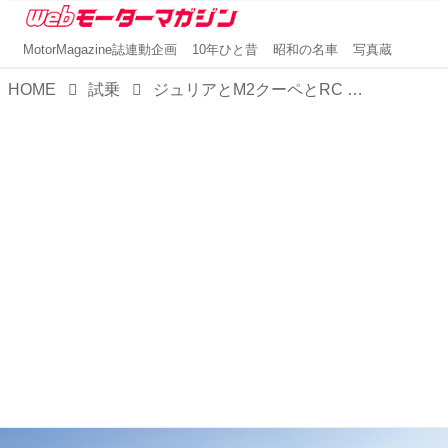
MotorMagazine誌連動企画
10年ひと昔
昭和の名車
写真蔵
HOME
試乗
ジュリアとM2クーペとRC Fを【比較試乗】。お楽しみはFRからはじまり、高揚感か官能性か精緻さかいずれかに至る