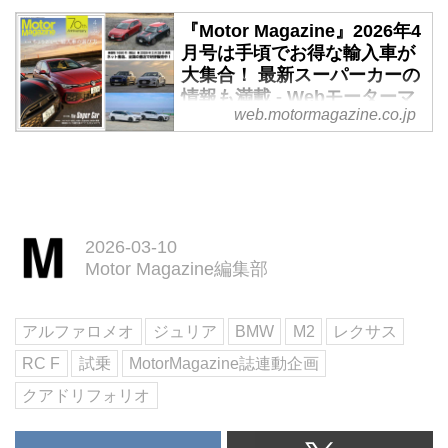
ジン
ャリパー
る。
総アルミニウム製の2.9L V6ツイ
『Motor Magazine』2026年4
細部の仕様変更で精悍なイメージ
エモーショナルなドライブフィー
月号は手頃でお得な輸入車が
ンターボエンジンを搭載した、ア
をさらに強調
ルを極めた「F」
大集合！ 最新スーパーカーの
ルファ...
2シリーズクーペは、1966年に登
世界累計約7万9000台を販売した
情報も満載 - Webモーターマ
場した「BMW 02シリーズ」の系
「RC」と、同じく世界累計1万
web.motormagazine.co.jp
ガジン
譜を受け継ぐプレミアムコンパク
2000台を販売した「RC F」。レ
トクーペ。セグメント唯一の後輪
クサス ブランドを代表するプレ
『Motor Magazine』2026年4月号
駆動コンセプト、50:50の理想的
ミアムスポーツクーペが、いよい
は2月28日（土）に全国の書店お
な前後重量配分により、スポーテ
よ2025年11月末をもって生産終
よびオンライン書店で発売です。
ィで俊敏なハンドリング性能を実
了となる。その最終仕様として設
今回はその一部をお見します！
現...
定されたのが、 “Final
2026-03-10
Edition”だ。
Motor Magazine編集部
RCは“Final Edition”のみのライン
ナップに統一された。
RCはスパッタリング塗装がきら
アルファロメオ
ジュリア
BMW
M2
レクサス
びやかな、19インチENKEI製アル
RC F
試乗
MotorMagazine誌連動企画
ミホイールを装備している。
クアドリフォリオ
RCは...