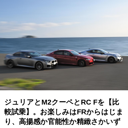
ジュリアとM2クーペとRC Fを【比
較試乗】。お楽しみはFRからはじま
り、高揚感か官能性か精緻さかいず