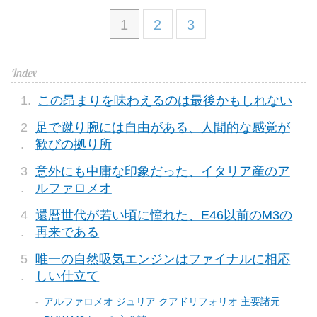
1
2
3
この昂まりを味わえるのは最後かもしれない
足で蹴り腕には自由がある、人間的な感覚が
歓びの拠り所
意外にも中庸な印象だった、イタリア産のア
ルファロメオ
還暦世代が若い頃に憧れた、E46以前のM3の
再来である
唯一の自然吸気エンジンはファイナルに相応
しい仕立て
アルファロメオ ジュリア クアドリフォリオ 主要諸元