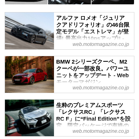
アルファ ロメオ「ジュリア
クアドリフォリオ」の46台限
定モデル「エストレマ」が登
場! 最高出力10psアップ!! -
web.motormagazine.co.jp
Webモーターマガジン
2025年11月6日、Stellantis ジャ
BMW 2シリーズクーペ、M2
パンは、「アルファ ロメオ」の
クーペが一部改良。パワーユ
スポーツセダン「ジュリア クア
ニットをアップデート - Web
ドリフォリオ（GIULIA
モーターマガジン
Quadrifoglio）」に、優れた走行
web.motormagazine.co.jp
性能と特別装備を施した46台限定
2024年10月29日、BMWジャパン
モデル「ジュリア クアドリフォ
はプレミアムコンパクトクーぺ
生粋のプレミアムスポーツ
リオ エストレマ（GIULIA
「BMW 2シリーズクーペ」と高
「レクサスRC」「レクサス
Quadrifoglio Estrema）」を発
性能なMハイパフォーマンスモデ
RC F」に“Final Edition”を設
表。同日より販売を開始した。
ル「M2クーペ」の一部改良を発
定。限定パッケージで有終の
スポーツ心をそそる、ダークカラ
表し、注文受け付けを開始した。
web.motormagazine.co.jp
美を飾る - Webモーターマガ
ー バッジ＆ブラック ブレーキキ
納車開始は11月からを予定してい