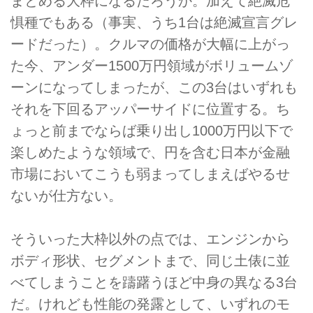
まとめる大枠になるだろうか。加えて絶滅危
惧種でもある（事実、うち1台は絶滅宣言グレ
ードだった）。クルマの価格が大幅に上がっ
た今、アンダー1500万円領域がボリュームゾ
ーンになってしまったが、この3台はいずれも
それを下回るアッパーサイドに位置する。ち
ょっと前までならば乗り出し1000万円以下で
楽しめたような領域で、円を含む日本が金融
市場においてこうも弱まってしまえばやるせ
ないが仕方ない。
そういった大枠以外の点では、エンジンから
ボディ形状、セグメントまで、同じ土俵に並
べてしまうことを躊躇うほど中身の異なる3台
だ。けれども性能の発露として、いずれのモ