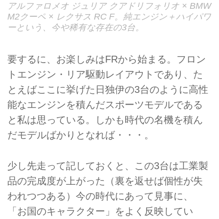
アルファロメオ ジュリア クアドリフォリオ × BMW
M2クーペ × レクサス RC F。純エンジン＋ハイパワ
ーという、今や稀有な存在の3台。
要するに、お楽しみはFRから始まる。フロン
トエンジン・リア駆動レイアウトであり、た
とえばここに挙げた日独伊の3台のように高性
能なエンジンを積んだスポーツモデルである
と私は思っている。しかも時代の名機を積ん
だモデルばかりとなれば・・・。
少し先走って記しておくと、この3台は工業製
品の完成度が上がった（裏を返せば個性が失
われつつある）今の時代にあって見事に、
「お国のキャラクター」をよく反映してい