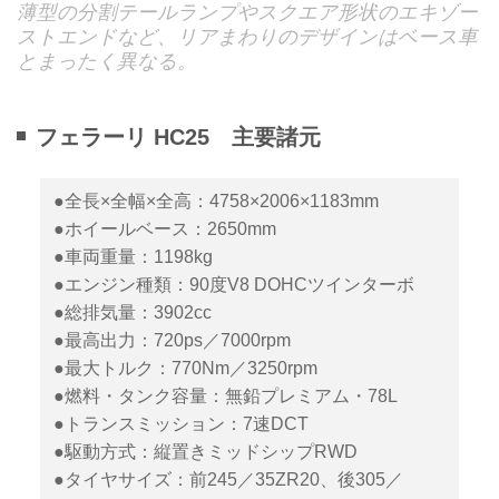
薄型の分割テールランプやスクエア形状のエキゾー
ストエンドなど、リアまわりのデザインはベース車
とまったく異なる。
フェラーリ HC25 主要諸元
●全長×全幅×全高：4758×2006×1183mm
●ホイールベース：2650mm
●車両重量：1198kg
●エンジン種類：90度V8 DOHCツインターボ
●総排気量：3902cc
●最高出力：720ps／7000rpm
●最大トルク：770Nm／3250rpm
●燃料・タンク容量：無鉛プレミアム・78L
●トランスミッション：7速DCT
●駆動方式：縦置きミッドシップRWD
●タイヤサイズ：前245／35ZR20、後305／