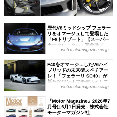
歴代V8ミッドシップ フェラー
リをオマージュして登場した
「F8トリブート」【スーパー
カークロニクル・完全版／
web.motormagazine.co.jp
071】 - Webモーターマガジ
ン
F40をオマージュしたV6ハイ
伝説として始まり、革新へと至っ
ブリッドの未来型スペチアー
たスーパーカーたち。1970年代
レ！「フェラーリ SC40」が
の懐かしいモデルから現代のハイ
新たなワンオフモデルとして
パースポーツまで紹介していこ
web.motormagazine.co.jp
登場 - Webモーターマガジン
う。今回は、2019年にV8ミッド
シップ フェラーリの新型として
フェラーリは、スペシャルプロジ
『Motor Magazine』2026年7
登場した、F8トリブートだ。
ェクトプログラムによる最新のワ
月号は6月1日発売 - 株式会社
ンオフモデル「SC40」を発表し
モーターマガジン社
た。ミッドシップV6ハイブリッ