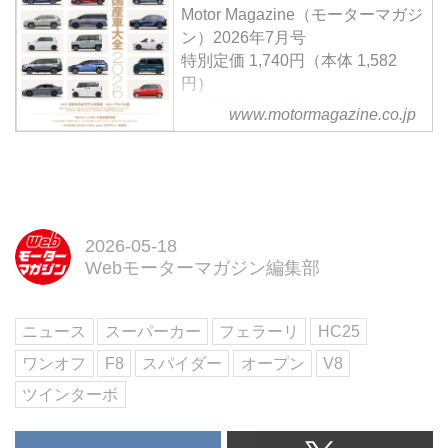
ドパワートレインを搭載し、伝説
Motor Magazine（モーターマガジ
的な「F40」をモチーフに開発。
ン）2026年7月号
マラネッロが描く未来のフェラー
特別定価 1,740円（本体 1,582
リ像を示す1台となっている。
円）
＜創刊70周年記念特大号＞
www.motormagazine.co.jp
【特集】「最新国産車大全
2026」Part1 最新＆熟成モデル試
乗編 Part2 アルバム編
【特別企画】ニッポンの軽自動車
論 ／ SUBARU Boxer Rally
spec.Zのデビュー戦密着
2026-05-18
Webモーターマガジン編集部
試し読み
＜内容紹介＞
7月号の特集「最新国産車大全
ニュース
スーパーカー
フェラーリ
HC25
2026」では、世界が揺らぐ時代
でも進化する日本車の現在地を総
ワンオフ
F8
スパイダー
オープン
V8
覧。日産エルグランド・プロトタ
ツインターボ
イプやマツ...