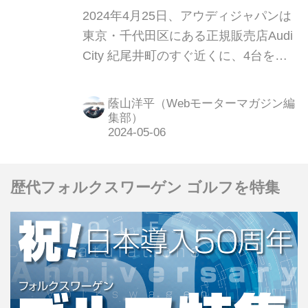
ス製蓄電池型急速充電器を
2024年4月25日、アウディジャパンは
採用
東京・千代田区にある正規販売店Audi
City 紀尾井町のすぐ近くに、4台を同
時に充電できる急速充電施設「Audi
charging hub（アウディチャージング
蔭山洋平（Webモーターマガジン編
ハブ）紀尾井町」をオープン。アウデ
集部）
ィユーザーだけでなく、他ブランド車
のユーザーでも利用できる施設として
運用されている。
歴代フォルクスワーゲン ゴルフを特集