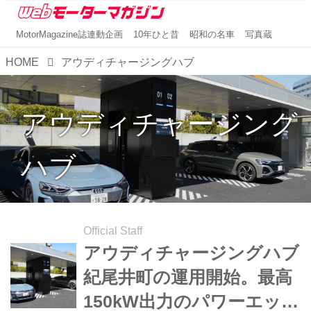
MotorMagazine誌連動企画
10年ひと昔
昭和の名車
写真蔵
HOME
アウディチャージングハブ
アウディチャージング
ハブ
Official Staff
アウディチャージングハブ
紀尾井町の運用開始。最高
150kW出力のパワーエック