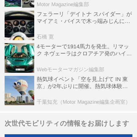
Motor Magazine編集部
フェラーリ「デイトナ スパイダー」が
マイアミ・バイスで木っ端みじんにな
った後「テスタロッサ」に化けた理由
石橋 寛
4モーターで1914馬力を発生。リマッ
ク ネヴェーラはクロアチア発のハイパ
ーBEV【スーパーカークロニクル・完
全版／115】
Webモーターマガジン編集部
熱気球イベント「空を見上げて IN 東
京」が2年ぶりに開催。熱気球体験搭
乗会や模型飛行機づくり教室などのコ
ンテンツも
千葉知充（Motor Magazine編集企画室）
次世代モビリティの情報をお届けします