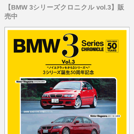
【BMW 3シリーズクロニクル vol.3】販
売中