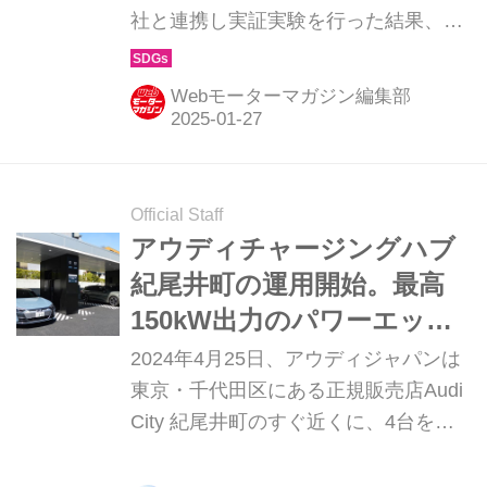
社と連携し実証実験を行った結果、
2025年2月より企業向けサービス
「PowerX EV 充電法人プラン」を提供
Webモーターマガジン編集部
すると発表した。
Official Staff
アウディチャージングハブ
紀尾井町の運用開始。最高
150kW出力のパワーエック
ス製蓄電池型急速充電器を
2024年4月25日、アウディジャパンは
採用
東京・千代田区にある正規販売店Audi
City 紀尾井町のすぐ近くに、4台を同
時に充電できる急速充電施設「Audi
charging hub（アウディチャージング