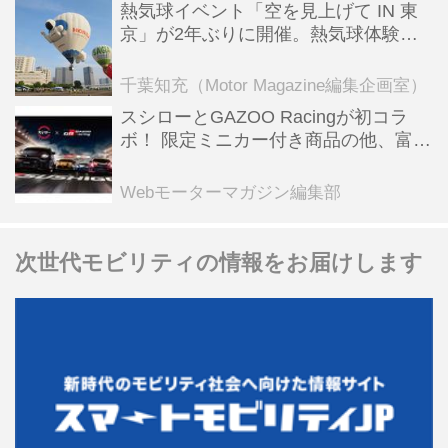
熱気球イベント「空を見上げて IN 東
京」が2年ぶりに開催。熱気球体験搭
乗会や模型飛行機づくり教室などのコ
ンテンツも
千葉知充（Motor Magazine編集企画室）
スシローとGAZOO Racingが初コラ
ボ！ 限定ミニカー付き商品の他、富士
スピードウェイのイベント体験があた
る抽選企画などを展開
Webモーターマガジン編集部
次世代モビリティの情報をお届けします