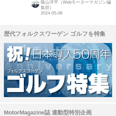
蔭山洋平（Webモーターマガジン編
ハブ）紀尾井町」をオープン。アウデ
集部）
ィユーザーだけでなく、他ブランド車
のユーザーでも利用できる施設として
運用されている。
歴代フォルクスワーゲン ゴルフを特集
MotorMagazine誌 連動型特別企画