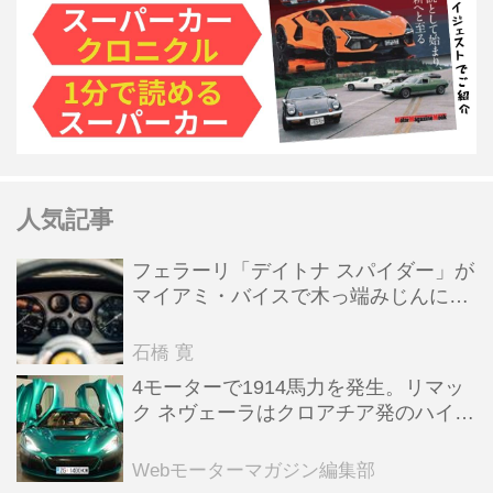
人気記事
フェラーリ「デイトナ スパイダー」が
マイアミ・バイスで木っ端みじんにな
った後「テスタロッサ」に化けた理由
石橋 寛
4モーターで1914馬力を発生。リマッ
ク ネヴェーラはクロアチア発のハイパ
ーBEV【スーパーカークロニクル・完
全版／115】
Webモーターマガジン編集部