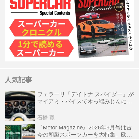
人気記事
フェラーリ「デイトナ スパイダー」が
マイアミ・バイスで木っ端みじんにな
った後「テスタロッサ」に化けた理由
石橋 寛
『Motor Magazine』2026年9月号は古
今の和製スポーツカーを大特集。欧州