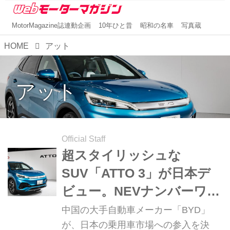
MotorMagazine誌連動企画
10年ひと昔
昭和の名車
写真蔵
HOME
アット
アット
Official Staff
超スタイリッシュな
SUV「ATTO 3」が日本デ
ビュー。NEVナンバーワン
ブランド「BYD」が、最新
中国の大手自動車メーカー「BYD」
EV3車種の魅力をアピール
が、日本の乗用車市場への参入を決