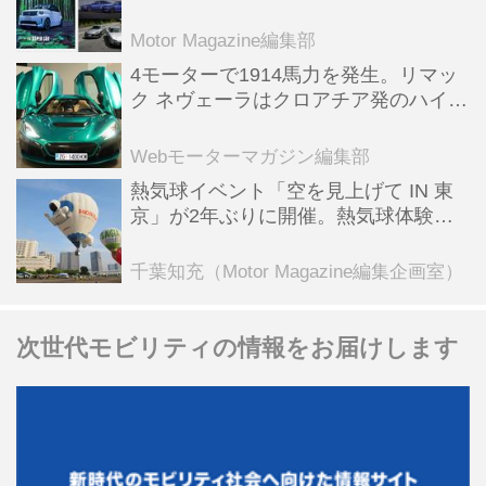
スポーツ＆スーパーカー情報も満載
Motor Magazine編集部
4モーターで1914馬力を発生。リマッ
ク ネヴェーラはクロアチア発のハイパ
ーBEV【スーパーカークロニクル・完
全版／115】
Webモーターマガジン編集部
熱気球イベント「空を見上げて IN 東
京」が2年ぶりに開催。熱気球体験搭
乗会や模型飛行機づくり教室などのコ
ンテンツも
千葉知充（Motor Magazine編集企画室）
次世代モビリティの情報をお届けします