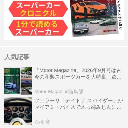
人気記事
『Motor Magazine』2026年9月号は古
今の和製スポーツカーを大特集。欧州
スポーツ＆スーパーカー情報も満載
Motor Magazine編集部
フェラーリ「デイトナ スパイダー」が
マイアミ・バイスで木っ端みじんにな
った後「テスタロッサ」に化けた理由
石橋 寛