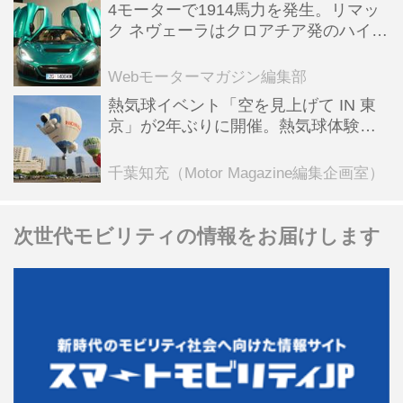
4モーターで1914馬力を発生。リマッ
ク ネヴェーラはクロアチア発のハイパ
ーBEV【スーパーカークロニクル・完
全版／115】
Webモーターマガジン編集部
熱気球イベント「空を見上げて IN 東
京」が2年ぶりに開催。熱気球体験搭
乗会や模型飛行機づくり教室などのコ
ンテンツも
千葉知充（Motor Magazine編集企画室）
次世代モビリティの情報をお届けします