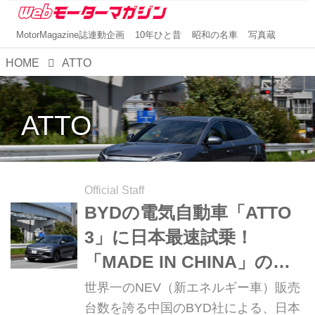
MotorMagazine誌連動企画
10年ひと昔
昭和の名車
写真蔵
HOME
ATTO
ATTO
Official Staff
BYDの電気自動車「ATTO
3」に日本最速試乗！
「MADE IN CHINA」の最
新SUVってどんな感じ？
世界一のNEV（新エネルギー車）販売
台数を誇る中国のBYD社による、日本