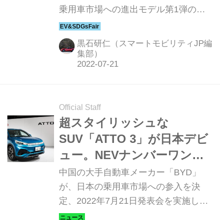
乗用車市場への進出モデル第1弾の電
気自動車（BEV）で、SUVの「ATTO
3（アットスリー）」に試乗しまし
黒石研仁（スマートモビリティJP編
た。さっそくチャームポイントをチェ
集部）
ックしていきます。
Official Staff
超スタイリッシュな
SUV「ATTO 3」が日本デビ
ュー。NEVナンバーワンブ
ランド「BYD」が、最新
中国の大手自動車メーカー「BYD」
EV3車種の魅力をアピール
が、日本の乗用車市場への参入を決
定、2022年7月21日発表会を実施し
た。ブランドの強みは、豊富なEVライ