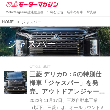
MotorMagazine誌連動企画
10年ひと昔
昭和の名車
写真蔵
HOME
ジャスパー
ジャスパー
Official Staff
三菱 デリカD：5の特別仕
様車「ジャスパー」を発
売。アウトドアレジャーを
手軽に楽しめる装備を内外
2022年11月17日、三菱自動車工業
観に採用
（以下、三菱）は、オールラウンドミ