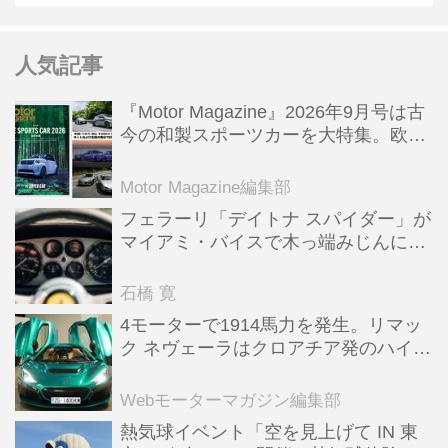
人気記事
『Motor Magazine』2026年9月号は古
今の和製スポーツカーを大特集。欧州
スポーツ＆スーパーカー情報も満載
Motor Magazine編集部
フェラーリ「デイトナ スパイダー」が
マイアミ・バイスで木っ端みじんにな
った後「テスタロッサ」に化けた理由
石橋 寛
4モーターで1914馬力を発生。リマッ
ク ネヴェーラはクロアチア発のハイパ
ーBEV【スーパーカークロニクル・完
全版／115】
Webモーターマガジン編集部
熱気球イベント「空を見上げて IN 東