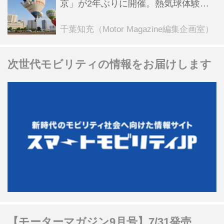
京」が2年ぶりに開催。熱気球体験搭
乗会や模型飛行機づくり教室などのコ
ンテンツも
千葉知充（Motor Magazine編集企画室）
次世代モビリティの情報をお届けします
【モーターマガジン9月号】7/31発売