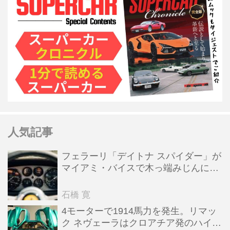
人気記事
フェラーリ「デイトナ スパイダー」が
マイアミ・バイスで木っ端みじんにな
った後「テスタロッサ」に化けた理由
石橋 寛
4モーターで1914馬力を発生。リマッ
ク ネヴェーラはクロアチア発のハイパ