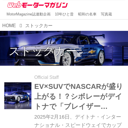
MotorMagazine誌連動企画
10年ひと昔
昭和の名車
写真蔵
HOME
ストックカー
ストックカー
Official Staff
EV×SUVでNASCARが盛り
上がる！？シボレーがデイ
トナで「ブレイザー
EV.R」プロトタイプを発
2025年2月16日、デイトナ・インター
表
ナショナル・スピードウェイでカップ