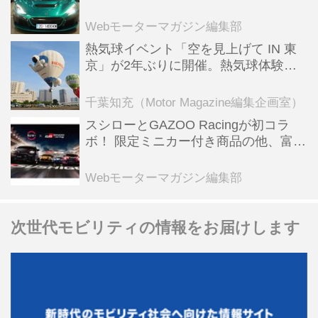
ーBEV【スーパーカークロニクル・完
全版／115】
Webモーターマガジン編集部
熱気球イベント「空を見上げて IN 東
京」が2年ぶりに開催。熱気球体験搭
乗会や模型飛行機づくり教室などのコ
ンテンツも
千葉知充（Motor Magazine編集企画室）
スシローとGAZOO Racingが初コラ
ボ！ 限定ミニカー付き商品の他、富士
スピードウェイのイベント体験があた
る抽選企画などを展開
Webモーターマガジン編集部
次世代モビリティの情報をお届けします