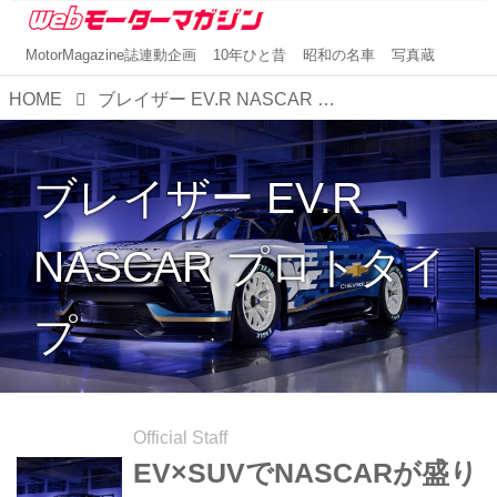
MotorMagazine誌連動企画
10年ひと昔
昭和の名車
写真蔵
HOME
ブレイザー EV.R NASCAR プロトタイプ
ブレイザー EV.R
NASCAR プロトタイ
プ
Official Staff
EV×SUVでNASCARが盛り