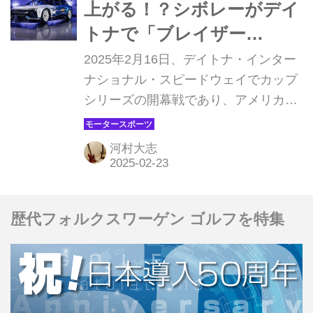
上がる！？シボレーがデイ
トナで「ブレイザー
EV.R」プロトタイプを発
2025年2月16日、デイトナ・インター
表
ナショナル・スピードウェイでカップ
シリーズの開幕戦であり、アメリカン
レースの伝統であるデイトナ500が開
催された。シボレーはデイトナ500を
河村大志
前に新しいコンセプトのプロトタイプ
マシンを発表。それがブレイザー
EV.R NASCAR プロトタイプだ。
歴代フォルクスワーゲン ゴルフを特集