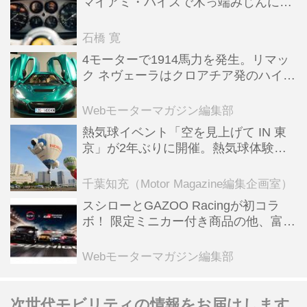
マイアミ・バイスで木っ端みじんにな
った後「テスタロッサ」に化けた理由
石橋 寛
4モーターで1914馬力を発生。リマッ
ク ネヴェーラはクロアチア発のハイパ
ーBEV【スーパーカークロニクル・完
全版／115】
Webモーターマガジン編集部
熱気球イベント「空を見上げて IN 東
京」が2年ぶりに開催。熱気球体験搭
乗会や模型飛行機づくり教室などのコ
ンテンツも
千葉知充（Motor Magazine編集企画室）
スシローとGAZOO Racingが初コラ
ボ！ 限定ミニカー付き商品の他、富士
スピードウェイのイベント体験があた
る抽選企画などを展開
Webモーターマガジン編集部
次世代モビリティの情報をお届けします